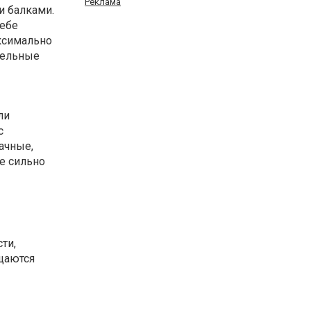
Реклама
и балками.
себе
ксимально
тельные
ли
с
ачные,
е сильно
ти,
щаются