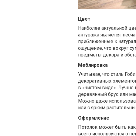
Цвет
Наиболее актуальной цв
антуража является: песч
приближенные к натураль
ощущение, что вокруг су
предметы декора и обст
Меблировка
Учитывая, что стиль Гоб
декоративных элементов
в «чистом виде». Лучше
деревянный брус или мас
Можно даже использоват
или с ярким растительны
Оформление
Потолок может быть каки
всего используются отте