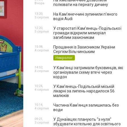
На Хмельниччині дозволили
Вчора
полювати на пернату дичину
13:20,
На Камʼянеччині зупинили п'яного
5 серпня
водія Audi
12:20,
У старостаті Кам’янець-Подільської
5 серпня
громади відкрили меморіал
загиблим захисникам
15:08,
Прощання із Захисником України
4 серпня
Сергієм Вільчинським
Некролог
14:52,
У Кам’янці затримали буковинців, які
4 серпня
організували схему втечі через
кордон
10:24,
У Кам’янець-Подільській міській
4 серпня
лікарні за липень народилося 56
малюків
10:14,
Частина Кам'янця залишилась без
4 серпня
води
09:21,
У Дунаївцях планують "з нуля"
3 серпня
збудувати котельню для освітнього