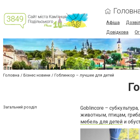
Головн
Афіша
Дозві
Довідкова
Ог
Головна
Бізнес новини
Гоблинкор – лучшее для детей
Го
Загальний розділ
Goblincore – субкультур
животным, птицам, гриб
мебель для детей
и обус