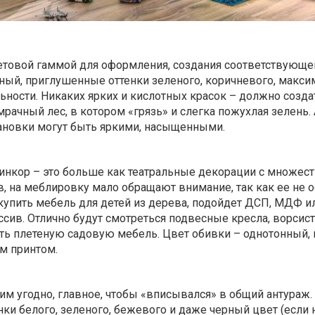
етовой гаммой для оформления, создания соответствующе
аный, приглушенные оттенки зеленого, коричневого, макс
ности. Никаких ярких и кислотных красок – должно созда
мрачный лес, в котором «грязь» и слегка пожухлая зелень. 
ановки могут быть яркими, насыщенными.
линкор – это больше как театральные декорации с множес
, на меблировку мало обращают внимание, так как ее не 
купить мебель для детей
из дерева, подойдет ДСП, МДФ и
сив. Отлично будут смотреться подвесные кресла, ворсис
ь плетеную садовую мебель. Цвет обивки – однотонный,
м принтом.
м угодно, главное, чтобы «вписывался» в общий антураж.
нки белого, зеленого, бежевого и даже черный цвет (если 