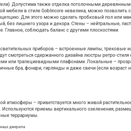
ители). Допустима также отделка потолочными деревянным
кой мебели
в стиле Goblincore невелика, можно позволить 
нцепцию. Для этого можно сделать пробковый пол или ма
й, без лишнего узора и декора. Стены – нейтральные, пас
. Главное, соблюдать баланс с другими плоскостями.
светительных приборов – встроенные лампы, трековые и
дут смотреться сдержанного дизайна люстры ретро-стиля 
ыми или трапециевидными плафонами. Локальные – прозр
чные бра, фонари, гирлянды и даже свечи (если возраст н
ой атмосферы – приветствуется много живой растительнос
а. Используются приемы вертикального озеленения, разме
вные террариумы.
а наші джерела