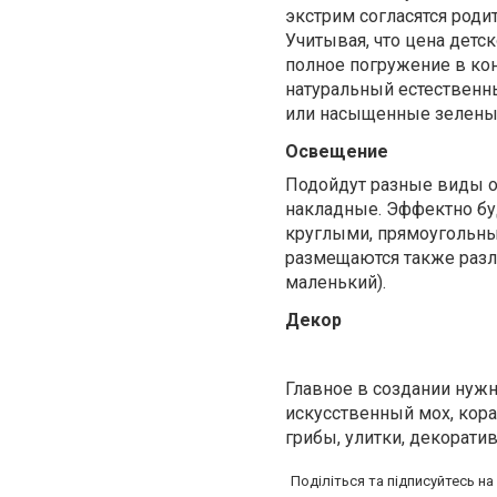
экстрим согласятся род
Учитывая, что
цена детс
полное погружение в ко
натуральный естественны
или насыщенные зеленые
Освещение
Подойдут разные виды о
накладные. Эффектно бу
круглыми, прямоугольн
размещаются также разли
маленький).
Декор
Главное в создании нужн
искусственный мох, кор
грибы, улитки, декорати
Поділіться та підписуйтесь н