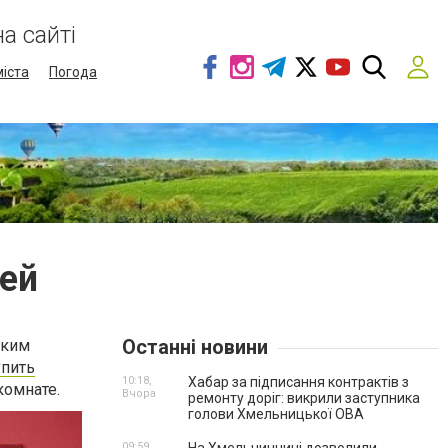
а сайті
міста
Погода
тей
Останні новини
ским
упить
10:18,
Хабар за підписання контрактів з
комнате.
Вчора
ремонту доріг: викрили заступника
голови Хмельницької ОВА
09:59,