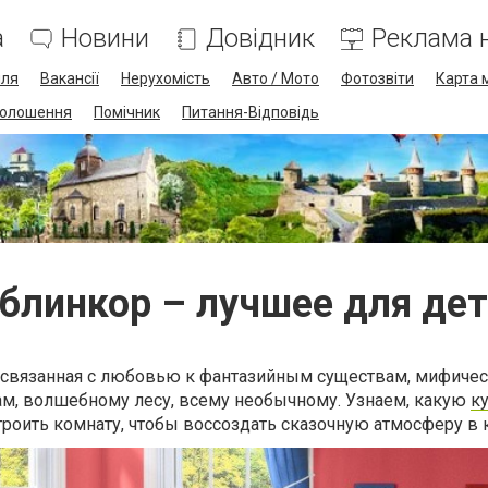
а
Новини
Довідник
Реклама н
лля
Вакансії
Нерухомість
Авто / Мото
Фотозвіти
Карта 
олошення
Помічник
Питання-Відповідь
блинкор – лучшее для де
а, связанная с любовью к фантазийным существам, мифиче
ам, волшебному лесу, всему необычному. Узнаем, какую
к
троить комнату, чтобы воссоздать сказочную атмосферу в 