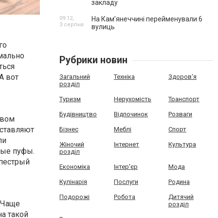
закладу
09:12,
На Камʼянеччині перейменували 6
3 серпня
вулиць
го
имально
Рубрики новин
ться
А вот
Загальний
Техніка
Здоров'я
розділ
Туризм
Нерухомість
Транспорт
Будівництво
Відпочинок
Розваги
твом
оставляют
Бізнес
Меблі
Спорт
ли
Жіночий
Інтернет
Культура
тые пуфы.
розділ
 пестрый
Економіка
Інтер'єр
Мода
Кулінарія
Послуги
Родина
Подорожі
Робота
Дитячий
 Чаще
розділ
на такой