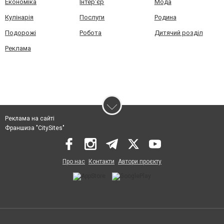
Економіка
Інтер'єр
Мода
Кулінарія
Послуги
Родина
Подорожі
Робота
Дитячий розділ
Реклама
Реклама на сайті
Франшиза "CitySites"
Про нас
Контакти
Автори проєкту