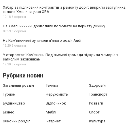
Хабар за підписання контрактів з ремонту доріг: викрили заступника
голови Хмельницької ОВА
10:18,
6 серпня
На Хмельниччині дозволили полювати на пернату дичину
09:59,
6 серпня
На Камʼянеччині зупинили п'яного водія Audi
13:20,
5 серпня
У старостаті Кам’янець-Подільської громади відкрили меморіал
загиблим захисникам
12:20,
5 серпня
Рубрики новин
Загальний розділ
Техніка
Здоров'я
Туризм
Нерухомість
Транспорт
Будівництво
Відпочинок
Розваги
Бізнес
Меблі
Спорт
Жіночий розділ
Інтернет
Культура