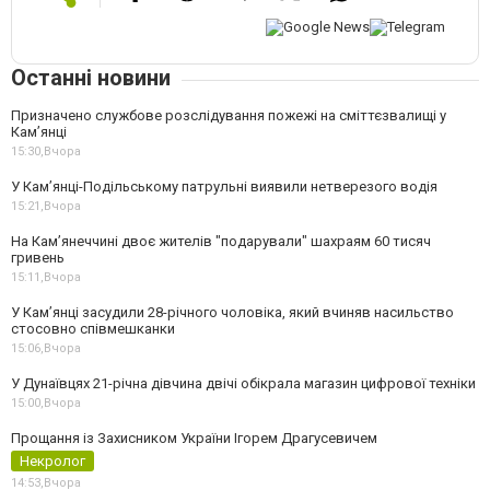
Останні новини
Призначено службове розслідування пожежі на сміттєзвалищі у
Кам’янці
15:30,
Вчора
У Кам’янці-Подільському патрульні виявили нетверезого водія
15:21,
Вчора
На Камʼянеччині двоє жителів "подарували" шахраям 60 тисяч
гривень
15:11,
Вчора
У Камʼянці засудили 28-річного чоловіка, який вчиняв насильство
стосовно співмешканки
15:06,
Вчора
У Дунаївцях 21-річна дівчина двічі обікрала магазин цифрової техніки
15:00,
Вчора
Прощання із Захисником України Ігорем Драгусевичем
Некролог
14:53,
Вчора