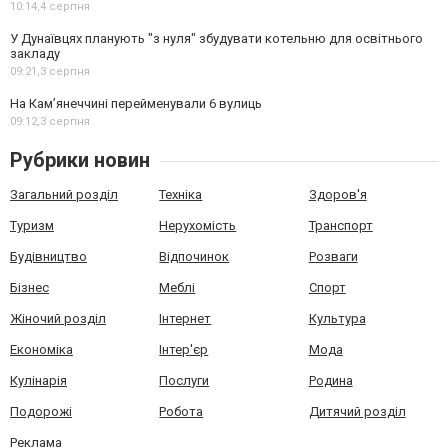
10:14,
4 серпня
У Дунаївцях планують "з нуля" збудувати котельню для освітнього
закладу
09:21,
3 серпня
На Камʼянеччині перейменували 6 вулиць
09:12,
3 серпня
Рубрики новин
Загальний розділ
Техніка
Здоров'я
Туризм
Нерухомість
Транспорт
Будівництво
Відпочинок
Розваги
Бізнес
Меблі
Спорт
Жіночий розділ
Інтернет
Культура
Економіка
Інтер'єр
Мода
Кулінарія
Послуги
Родина
Подорожі
Робота
Дитячий розділ
Реклама