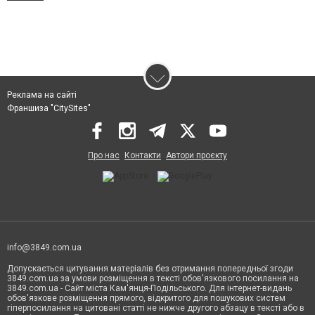
Реклама на сайті
Франшиза "CitySites"
Про нас
Контакти
Автори проєкту
info@3849.com.ua
Допускається цитування матеріалів без отримання попередньої згоди
3849.com.ua за умови розміщення в тексті обов'язкового посилання на
3849.com.ua - Сайт міста Кам'янця-Подільського. Для інтернет-видань
обов'язкове розміщення прямого, відкритого для пошукових систем
гіперпосилання на цитовані статті не нижче другого абзацу в тексті або в