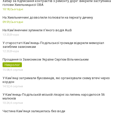
Хабар за підписання контрактів з ремонту доріг: викрили заступника
голови Хмельницької ОВА
10:18,
Сьогодні
На Хмельниччині дозволили полювати на пернату дичину
09:59,
Сьогодні
На Камʼянеччині зупинили п'яного водія Audi
13:20,
Вчора
У старостаті Кам’янець-Подільської громади відкрили меморіал
загиблим захисникам
12:20,
Вчора
Прощання із Захисником України Сергієм Вільчинським
Некролог
15:08,
4 серпня
У Кам’янці затримали буковинців, які організували схему втечі через
кордон
14:52,
4 серпня
У Кам’янець-Подільській міській лікарні за липень народилося 56
малюків
10:24,
4 серпня
Частина Кам'янця залишилась без води