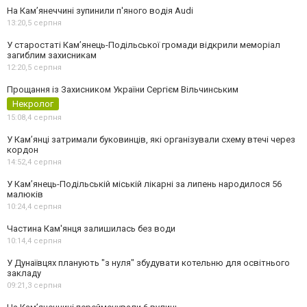
На Камʼянеччині зупинили п'яного водія Audi
13:20,
5 серпня
У старостаті Кам’янець-Подільської громади відкрили меморіал
загиблим захисникам
12:20,
5 серпня
Прощання із Захисником України Сергієм Вільчинським
Некролог
15:08,
4 серпня
У Кам’янці затримали буковинців, які організували схему втечі через
кордон
14:52,
4 серпня
У Кам’янець-Подільській міській лікарні за липень народилося 56
малюків
10:24,
4 серпня
Частина Кам'янця залишилась без води
10:14,
4 серпня
У Дунаївцях планують "з нуля" збудувати котельню для освітнього
закладу
09:21,
3 серпня