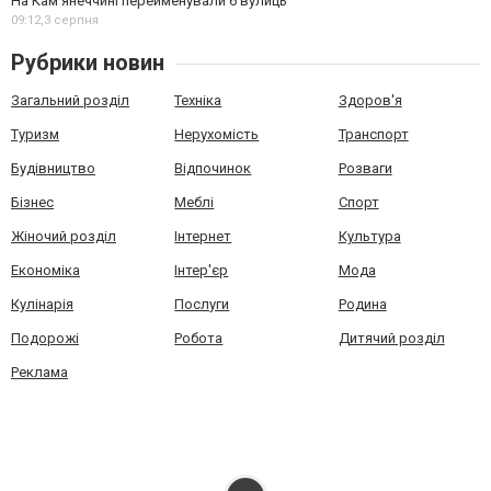
На Камʼянеччині перейменували 6 вулиць
09:12,
3 серпня
Рубрики новин
Загальний розділ
Техніка
Здоров'я
Туризм
Нерухомість
Транспорт
Будівництво
Відпочинок
Розваги
Бізнес
Меблі
Спорт
Жіночий розділ
Інтернет
Культура
Економіка
Інтер'єр
Мода
Кулінарія
Послуги
Родина
Подорожі
Робота
Дитячий розділ
Реклама