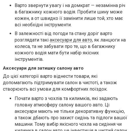
Варто звернути увагу і на домкрат — незамінна річ
в багажнику кожного водія. Пробити шину може
кожен, а от швидко її замінити лише той, хто має
всі необхідні інструменти.
В залежності від погоди та стану доріг варто
розглядати такі
аксесуари для авто
, як ланцюги на
колеса, та не забувати про те, що в багажнику
кожного водія мати бути набір якісних
інструментів.
Аксесуари для затишку салону авто
До цієї категорії варто віднести товари, які
допомагають підтримувати салон в чистоті, а також
створюють всі умови для комфортних поїздок.
Почати варто з чохлів та килимків, які задають
головну атмосферу салону вашого авто. Ці
аксесуари мають не тільки декоративну функцію,
а також дбають про захист сидінь та підлоги вашої
машини. Тому вибір якісного чохла на сидіння чи
килимка в салон авто це інвестиція в чистий салон