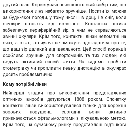
другий план. Користувачі пояснюють свій вибір тим, що
використання лінз набагато зручніше. Носити їх можна
за будь-якої погоди, у тому числі і в дощ, і в сніг, коли
окуляри пітніють від вологості. Контактна оптика
забезпечує периферійний зір, з чим не справляються
звичні окуляри. Крім того, контактні лінзи непомітні на
очах, а отже, оточуючі не зможуть здогадатися про те,
що ваш зір далекий від ідеального. Цей спосіб корекції
особливо зручний для спортсменів та тих людей, які
ведуть активний спосіб життя. Як відомо, пробігти
стометрівку чи пропливти певну дистанцію в окулярах
досить проблематично.
Кому потрібні лінзи
Найперші згадки про використання представлених
оптичних виробів датуються 1888 роком. Спочатку
контактні лінзи використовувалися тільки для корекції
зорових порушень, сьогодні вони активно
призначаються офтальмологами з лікувальною метою.
Крім того, на сучасному ринку представлені відтінкові