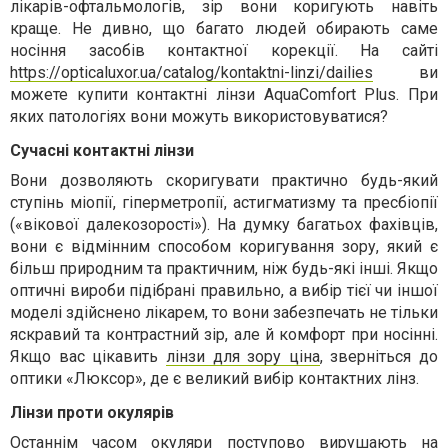
лікарів-офтальмологів, зір вони коригують навіть
краще. Не дивно, що багато людей обирають саме
носіння засобів контактної корекції. На сайті
https://opticaluxor.ua/catalog/kontaktni-linzi/dailies
ви
можете купити контактні лінзи
AquaComfort Plus
. При
яких патологіях вони можуть використовуватися?
Сучасні контактні лінзи
Вони
дозволяють скоригувати практично будь-який
ступінь міопії, гіперметропії, астигматизму та пресбіопії
(«вікової далекозорості»). На думку багатьох фахівців,
вони є відмінним способом коригування зору, який є
більш природним та практичним, ніж будь-які інші. Якщо
оптичні вироби підібрані правильно, а вибір тієї чи іншої
моделі здійснено лікарем, то вони забезпечать не тільки
яскравий та контрастний зір, але й комфорт при носінні.
Якщо вас цікавить
лінзи для зору ціна
, зверніться до
оптики «Люксор», де є великий вибір контактних лінз.
Лінзи проти окулярів
Останнім часом окуляри поступово вирушають на