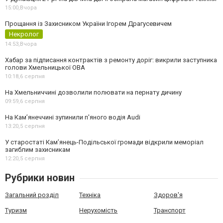
15:00,
Вчора
Прощання із Захисником України Ігорем Драгусевичем
Некролог
14:53,
Вчора
Хабар за підписання контрактів з ремонту доріг: викрили заступника
голови Хмельницької ОВА
10:18,
6 серпня
На Хмельниччині дозволили полювати на пернату дичину
09:59,
6 серпня
На Камʼянеччині зупинили п'яного водія Audi
13:20,
5 серпня
У старостаті Кам’янець-Подільської громади відкрили меморіал
загиблим захисникам
12:20,
5 серпня
Рубрики новин
Загальний розділ
Техніка
Здоров'я
Туризм
Нерухомість
Транспорт