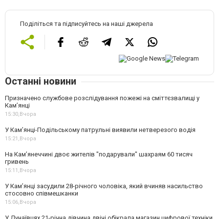
Поділіться та підписуйтесь на наші джерела
Останні новини
Призначено службове розслідування пожежі на сміттєзвалищі у
Кам’янці
15:30,
Вчора
У Кам’янці-Подільському патрульні виявили нетверезого водія
15:21,
Вчора
На Камʼянеччині двоє жителів "подарували" шахраям 60 тисяч
гривень
15:11,
Вчора
У Камʼянці засудили 28-річного чоловіка, який вчиняв насильство
стосовно співмешканки
15:06,
Вчора
У Дунаївцях 21-річна дівчина двічі обікрала магазин цифрової техніки