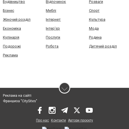
Будівництво
Відпочинок
Розваги
Бізнес
Меблі
Спорт
Жіночий розділ
Інтернет
Культура
Економіка
Інтер'єр
Мода
Кулінарія
Послуги
Родина
Подорожі
Робота
Дитячий розділ
Реклама
Реклама на сайті
Франшиза "CitySites"
Про нас
Контакти
Автори проєкту