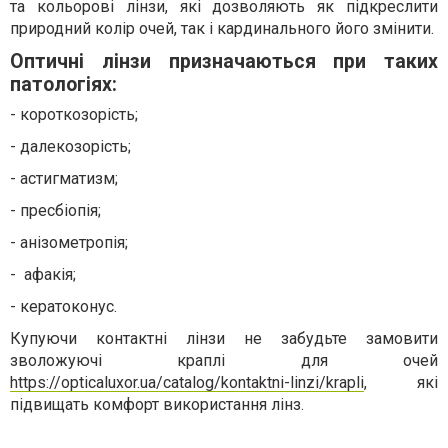
та кольорові лінзи, які дозволяють як підкреслити
природний колір очей, так і кардинального його змінити.
Оптичні лінзи призначаються при таких
патологіях:
-
короткозорість;
-
далекозорість;
-
астигматизм;
-
пресбіопія;
-
анізометропія;
-
афакія;
-
кератоконус.
Купуючи контактні лінзи не забудьте замовити
зволожуючі краплі для очей
https://opticaluxor.ua/catalog/kontaktni-linzi/krapli
, які
підвищать комфорт використання лінз.