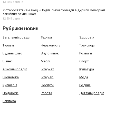
13:20,
5 серпня
У старостаті Кам’янець-Подільської громади відкрили меморіал
загиблим захисникам
12:20,
5 серпня
Рубрики новин
Загальний розділ
Техніка
Здоров'я
Туризм
Нерухомість
Транспорт
Будівництво
Відпочинок
Розваги
Бізнес
Меблі
Спорт
Жіночий розділ
Інтернет
Культура
Економіка
Інтер'єр
Мода
Кулінарія
Послуги
Родина
Подорожі
Робота
Дитячий розділ
Реклама