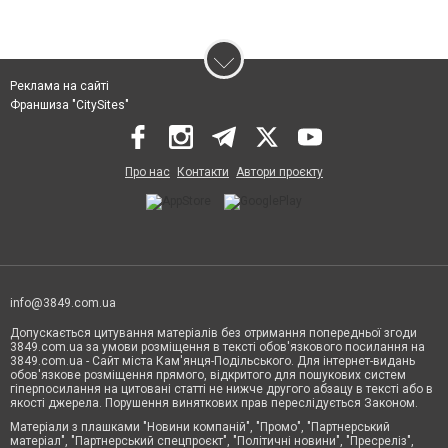
Реклама на сайті
Франшиза "CitySites"
Про нас
Контакти
Автори проєкту
info@3849.com.ua
Допускається цитування матеріалів без отримання попередньої згоди
3849.com.ua за умови розміщення в тексті обов'язкового посилання на
3849.com.ua - Сайт міста Кам'янця-Подільського. Для інтернет-видань
обов'язкове розміщення прямого, відкритого для пошукових систем
гіперпосилання на цитовані статті не нижче другого абзацу в тексті або в
якості джерела. Порушення виняткових прав переслідується Законом.
Матеріали з плашками "Новини компаній", "Промо", "Партнерський
матеріал", "Партнерський спецпроєкт", "Політичні новини", "Пресреліз",