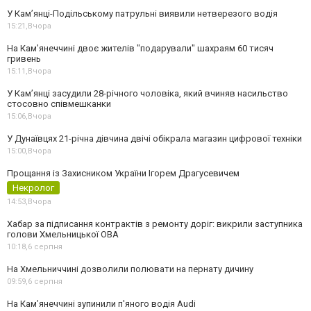
У Кам’янці-Подільському патрульні виявили нетверезого водія
15:21,
Вчора
На Камʼянеччині двоє жителів "подарували" шахраям 60 тисяч
гривень
15:11,
Вчора
У Камʼянці засудили 28-річного чоловіка, який вчиняв насильство
стосовно співмешканки
15:06,
Вчора
У Дунаївцях 21-річна дівчина двічі обікрала магазин цифрової техніки
15:00,
Вчора
Прощання із Захисником України Ігорем Драгусевичем
Некролог
14:53,
Вчора
Хабар за підписання контрактів з ремонту доріг: викрили заступника
голови Хмельницької ОВА
10:18,
6 серпня
На Хмельниччині дозволили полювати на пернату дичину
09:59,
6 серпня
На Камʼянеччині зупинили п'яного водія Audi