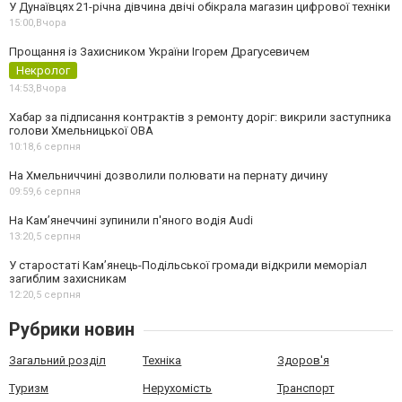
У Дунаївцях 21-річна дівчина двічі обікрала магазин цифрової техніки
15:00,
Вчора
Прощання із Захисником України Ігорем Драгусевичем
Некролог
14:53,
Вчора
Хабар за підписання контрактів з ремонту доріг: викрили заступника
голови Хмельницької ОВА
10:18,
6 серпня
На Хмельниччині дозволили полювати на пернату дичину
09:59,
6 серпня
На Камʼянеччині зупинили п'яного водія Audi
13:20,
5 серпня
У старостаті Кам’янець-Подільської громади відкрили меморіал
загиблим захисникам
12:20,
5 серпня
Рубрики новин
Загальний розділ
Техніка
Здоров'я
Туризм
Нерухомість
Транспорт