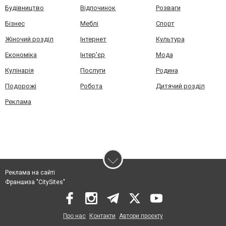
Будівництво
Відпочинок
Розваги
Бізнес
Меблі
Спорт
Жіночий розділ
Інтернет
Культура
Економіка
Інтер'єр
Мода
Кулінарія
Послуги
Родина
Подорожі
Робота
Дитячий розділ
Реклама
Реклама на сайті
Франшиза "CitySites"
Про нас
Контакти
Автори проєкту