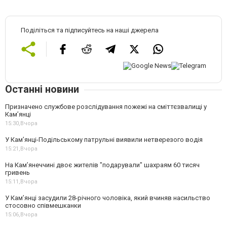
Поділіться та підписуйтесь на наші джерела
Останні новини
Призначено службове розслідування пожежі на сміттєзвалищі у
Кам’янці
15:30,
Вчора
У Кам’янці-Подільському патрульні виявили нетверезого водія
15:21,
Вчора
На Камʼянеччині двоє жителів "подарували" шахраям 60 тисяч
гривень
15:11,
Вчора
У Камʼянці засудили 28-річного чоловіка, який вчиняв насильство
стосовно співмешканки
15:06,
Вчора