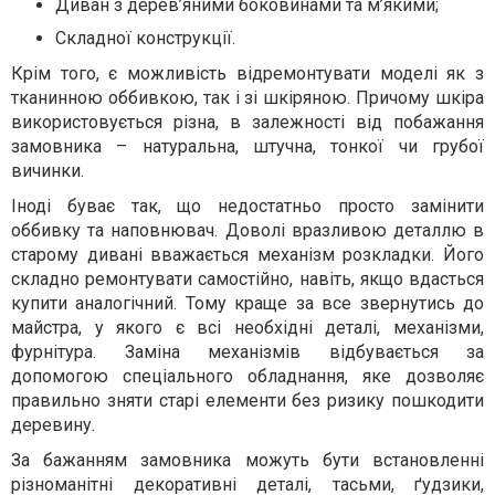
Диван з дерев’яними боковинами та м’якими;
Складної конструкції.
Крім того, є можливість відремонтувати моделі як з
тканинною оббивкою, так і зі шкіряною. Причому шкіра
використовується різна, в залежності від побажання
замовника – натуральна, штучна, тонкої чи грубої
вичинки.
Іноді буває так, що недостатньо просто замінити
оббивку та наповнювач. Доволі вразливою деталлю в
старому дивані вважається механізм розкладки. Його
складно ремонтувати самостійно, навіть, якщо вдасться
купити аналогічний. Тому краще за все звернутись до
майстра, у якого є всі необхідні деталі, механізми,
фурнітура. Заміна механізмів відбувається за
допомогою спеціального обладнання, яке дозволяє
правильно зняти старі елементи без ризику пошкодити
деревину.
За бажанням замовника можуть бути встановленні
різноманітні декоративні деталі, тасьми, ґудзики,