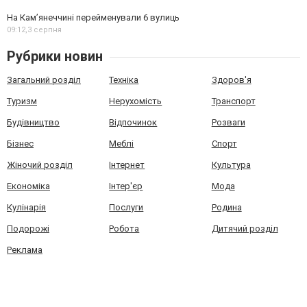
На Камʼянеччині перейменували 6 вулиць
09:12,
3 серпня
Рубрики новин
Загальний розділ
Техніка
Здоров'я
Туризм
Нерухомість
Транспорт
Будівництво
Відпочинок
Розваги
Бізнес
Меблі
Спорт
Жіночий розділ
Інтернет
Культура
Економіка
Інтер'єр
Мода
Кулінарія
Послуги
Родина
Подорожі
Робота
Дитячий розділ
Реклама