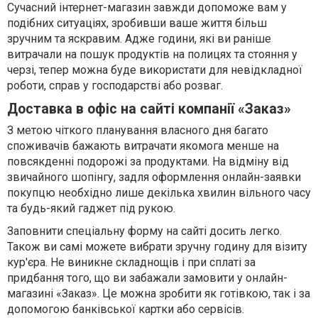
Сучасний інтернет-магазин завжди допоможе вам у
подібних ситуаціях, зробивши ваше життя більш
зручним та яскравим. Адже години, які ви раніше
витрачали на пошук продуктів на полицях та стояння у
черзі, тепер можна буде використати для невідкладної
роботи, справ у господарстві або розваг.
Доставка в офіс на сайті компанії «Заказ»
З метою чіткого планування власного дня багато
споживачів бажають витрачати якомога менше на
повсякденні подорожі за продуктами. На відміну від
звичайного шопінгу, задля оформлення онлайн-заявки
покупцю необхідно лише декілька хвилин вільного часу
та будь-який гаджет під рукою.
Заповнити спеціальну форму на сайті досить легко.
Також ви самі можете вибрати зручну годину для візиту
кур'єра. Не виникне складнощів і при сплаті за
придбання того, що ви забажали замовити у онлайн-
магазині «Заказ». Це можна зробити як готівкою, так і за
допомогою банківської картки або сервісів.