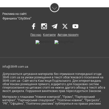
Реклама на сайті
Франшиза "CitySites"
Про нас
Контакти
Автори проєкту
info@3849.com.ua
Допускається цитування матеріалів без отримання попередньої згоди
3849.com.ua за умови розміщення в тексті обов'язкового посилання на
3849.com.ua - Сайт міста Кам'янця-Подільського. Для інтернет-видань
обов'язкове розміщення прямого, відкритого для пошукових систем
гіперпосилання на цитовані статті не нижче другого абзацу в тексті або в
якості джерела. Порушення виняткових прав переслідується Законом.
Матеріали з плашками "Новини компаній", "Промо", "Партнерський
матеріал", "Партнерський спецпроєкт", "Політичні новини", "Пресреліз",
"PR", "Офіційно", "Політична реклама" публікуються на правах реклами.