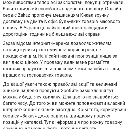
можливостями тепер всі заклопотані покупці отримали
більш швидкий спосіб кожноденного шопінгу. Онлайн-
сервіс Zakaz пропонує мешканцям Києва зручну
доставку на дім та в офіс будь-яких товарів масового
попиту. В Україні це найкращий шлях заощадити
дорогоцінні години на більш важливі справи.
Зараз відома інтернет-мережа дозволяє жителям
столиці купити різні смачні та корисні речі, не
покидаючи дім. На її сайті наявні пропозиції лише за
вигідною ціною. У продажу величезне розмаїття
їстівних продуктів, а також косметики, засобів гігієни,
іграшок та господарчих товарів.
До вашої уваги також привабливі акції та величезні
знижки на деякі продукти. Зробити замовлення тут
можна у будь-яку хвилину. Для цього не знадобиться
багато часу. До того ж ви можете поповнювати власний
інтернет-кошик скільки завгодно. Крім того, користувачі
сервісу «Заказ» дуже радіють швидкому пошуку
позицій у каталозі. Тут є інформація про кожну товарну
одиницю, а також її фото і поточна вартість.