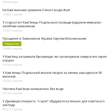
09:59,
Вчора
На Камʼянеччині зупинили п'яного водія Audi
13:20,
5 серпня
У старостаті Кам’янець-Подільської громади відкрили меморіал
загиблим захисникам
12:20,
5 серпня
Прощання із Захисником України Сергієм Вільчинським
Некролог
15:08,
4 серпня
У Кам’янці затримали буковинців, які організували схему втечі через
кордон
14:52,
4 серпня
У Кам’янець-Подільській міській лікарні за липень народилося 56
малюків
10:24,
4 серпня
Частина Кам'янця залишилась без води
10:14,
4 серпня
У Дунаївцях планують "з нуля" збудувати котельню для освітнього
закладу
09:21,
3 серпня