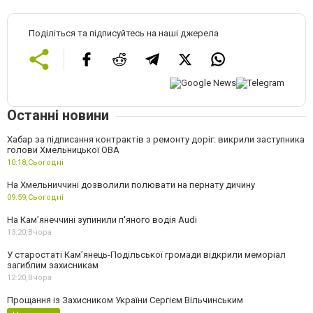
Поділіться та підписуйтесь на наші джерела
Останні новини
Хабар за підписання контрактів з ремонту доріг: викрили заступника
голови Хмельницької ОВА
10:18,
Сьогодні
На Хмельниччині дозволили полювати на пернату дичину
09:59,
Сьогодні
На Камʼянеччині зупинили п'яного водія Audi
13:20,
Вчора
У старостаті Кам’янець-Подільської громади відкрили меморіал
загиблим захисникам
12:20,
Вчора
Прощання із Захисником України Сергієм Вільчинським