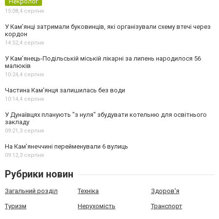
Некролог
15:08,
4 серпня
У Кам’янці затримали буковинців, які організували схему втечі через
кордон
14:52,
4 серпня
У Кам’янець-Подільській міській лікарні за липень народилося 56
малюків
10:24,
4 серпня
Частина Кам'янця залишилась без води
10:14,
4 серпня
У Дунаївцях планують "з нуля" збудувати котельню для освітнього
закладу
09:21,
3 серпня
На Камʼянеччині перейменували 6 вулиць
09:12,
3 серпня
Рубрики новин
Загальний розділ
Техніка
Здоров'я
Туризм
Нерухомість
Транспорт