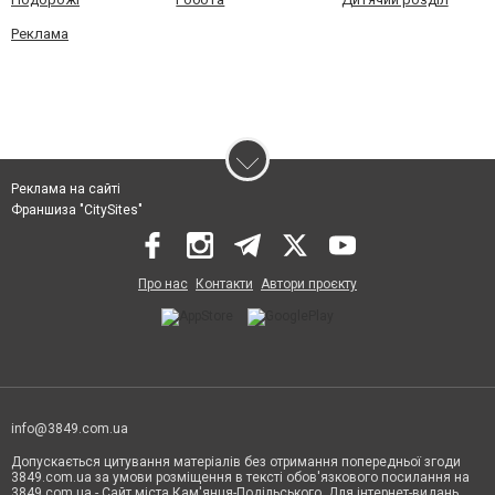
Реклама
Реклама на сайті
Франшиза "CitySites"
Про нас
Контакти
Автори проєкту
info@3849.com.ua
Допускається цитування матеріалів без отримання попередньої згоди
3849.com.ua за умови розміщення в тексті обов'язкового посилання на
3849.com.ua - Сайт міста Кам'янця-Подільського. Для інтернет-видань