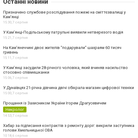
Останні новини
Призначено службове розслідування пожежі на сміттєзвалищі у
Кам’янці
15:30,
7 серпня
У Кам’янці-Подільському патрульні виявили нетверезого водія
15:21,
7 серпня
На Камʼянеччині двоє жителів "подарували" шахраям 60 тисяч
гривень
15:11,
7 серпня
У Камʼянці засудили 28-річного чоловіка, який вчиняв насильство
стосовно співмешканки
15:06,
7 серпня
У Дунаївцях 21-річна дівчина двічі обікрала магазин цифрової техніки
15:00,
7 серпня
Прощання із Захисником України Ігорем Драгусевичем
Некролог
14:53,
7 серпня
Хабар за підписання контрактів з ремонту доріг: викрили заступника
голови Хмельницької ОВА
10:18,
6 серпня