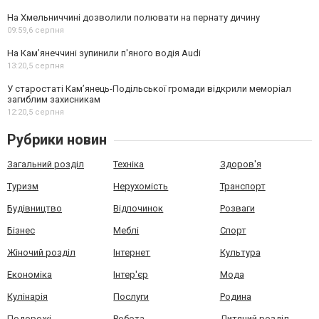
На Хмельниччині дозволили полювати на пернату дичину
09:59,
6 серпня
На Камʼянеччині зупинили п'яного водія Audi
13:20,
5 серпня
У старостаті Кам’янець-Подільської громади відкрили меморіал
загиблим захисникам
12:20,
5 серпня
Рубрики новин
Загальний розділ
Техніка
Здоров'я
Туризм
Нерухомість
Транспорт
Будівництво
Відпочинок
Розваги
Бізнес
Меблі
Спорт
Жіночий розділ
Інтернет
Культура
Економіка
Інтер'єр
Мода
Кулінарія
Послуги
Родина
Подорожі
Робота
Дитячий розділ