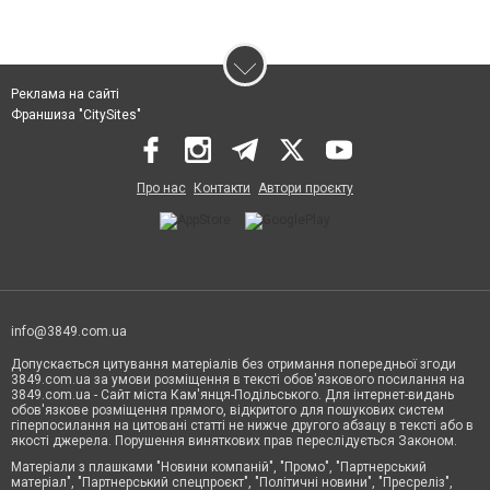
Реклама на сайті
Франшиза "CitySites"
Про нас
Контакти
Автори проєкту
info@3849.com.ua
Допускається цитування матеріалів без отримання попередньої згоди
3849.com.ua за умови розміщення в тексті обов'язкового посилання на
3849.com.ua - Сайт міста Кам'янця-Подільського. Для інтернет-видань
обов'язкове розміщення прямого, відкритого для пошукових систем
гіперпосилання на цитовані статті не нижче другого абзацу в тексті або в
якості джерела. Порушення виняткових прав переслідується Законом.
Матеріали з плашками "Новини компаній", "Промо", "Партнерський
матеріал", "Партнерський спецпроєкт", "Політичні новини", "Пресреліз",