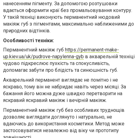
нанесенням пігменту. За допомогою розтушовки
вдається оформити краї без промальовування контуру.
У такій техніці виконують перманентний нюдовий
макіяж губ з пігментами, максимально наближеними до
природних відтінків.
Особливості техніки:
Перманентний макіяж губ
https://permanent-make-
up.kiev.ua/uk/pudrove-napylenna-gyb
в акварельній техніці
чудово підкреслює пухкість та спокусливість,
допомагає забути про блідість та синюшність губ.
Акварельний перманент виглядає не помітно і не
яскраво, тому він не набридає навіть через місяці. За
бажання його можна дуже швидко перетворити на
яскравий яскравий макіяж і вечірній макіяж.
Перманентний макіяж губ без особливих труднощів
дозволяє виглядати доглянуто і натурально, не
вдаючись до використання косметики. Метод може
застосовуватися незалежно від віку чи прототипу
зовнішності.