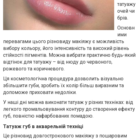
татуажу
очей чи
брів.
Основн
ими
перевагами цього різновиду макіяжу є можливість
вибору кольору, його інтенсивність та високий рівень
стійкості пігментів. Можна вибрати практично будь-який
відтінок для татуажу – від нюду до червоного,
рожевого та коричневого.
Ця косметологічна процедура дозволить візуально
збільшити губи, зробить їх колір більш виразним та
допоможе приховати недоліки.
У наші дні можна виконати татуаж у різних техніках: від
легкого промальовування контуру до створення ефекту
губ, повністю нафарбованих помадою.
Татуаж губ в акварельній техніці
Це різновид довгострокового макіяжу з пошаровим