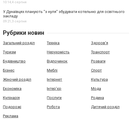
10:14,
4 серпня
У Дунаївцях планують "з нуля" збудувати котельню для освітнього
закладу
09:21,
3 серпня
Рубрики новин
Загальний розділ
Техніка
Здоров'я
Туризм
Нерухомість
Транспорт
Будівництво
Відпочинок
Розваги
Бізнес
Меблі
Спорт
Жіночий розділ
Інтернет
Культура
Економіка
Інтер'єр
Мода
Кулінарія
Послуги
Родина
Подорожі
Робота
Дитячий розділ
Реклама