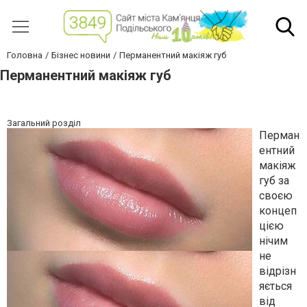
Головна
Бізнес новини
Перманентний макіяж губ
Перманентний макіяж губ
Загальний розділ
Перман
ентний
макіяж
губ за
своєю
концеп
цією
нічим
не
відрізн
яється
від