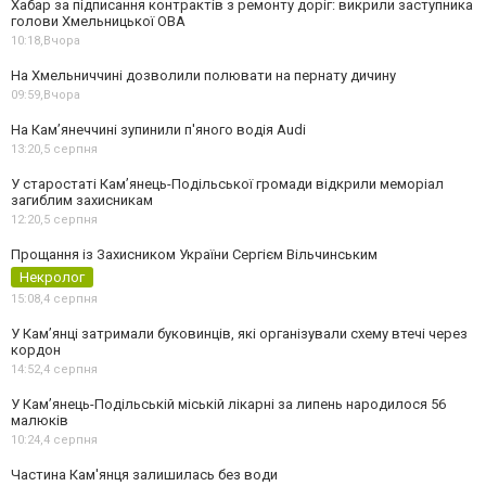
Хабар за підписання контрактів з ремонту доріг: викрили заступника
голови Хмельницької ОВА
10:18,
Вчора
На Хмельниччині дозволили полювати на пернату дичину
09:59,
Вчора
На Камʼянеччині зупинили п'яного водія Audi
13:20,
5 серпня
У старостаті Кам’янець-Подільської громади відкрили меморіал
загиблим захисникам
12:20,
5 серпня
Прощання із Захисником України Сергієм Вільчинським
Некролог
15:08,
4 серпня
У Кам’янці затримали буковинців, які організували схему втечі через
кордон
14:52,
4 серпня
У Кам’янець-Подільській міській лікарні за липень народилося 56
малюків
10:24,
4 серпня
Частина Кам'янця залишилась без води