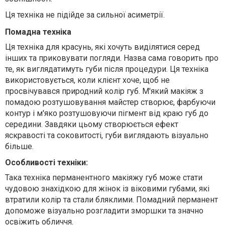
Ця техніка не підійде за сильної асиметрії.
Помадна техніка
Ця техніка для красунь, які хочуть виділятися серед
інших та приковувати погляди. Назва сама говорить про
те, як виглядатимуть губи після процедури. Ця техніка
використовується, коли клієнт хоче, щоб не
просвічувався природний колір губ. М'який макіяж з
помадою розтушовування майстер створює, фарбуючи
контур і м'яко розтушовуючи пігмент від краю губ до
середини. Завдяки цьому створюється ефект
яскравості та соковитості, губи виглядають візуально
більше.
Особливості техніки:
Така техніка перманентного макіяжу губ може стати
чудовою знахідкою для жінок із віковими губами, які
втратили колір та стали бляклими. Помадний перманент
допоможе візуально розгладити зморшки та значно
освіжить обличчя.