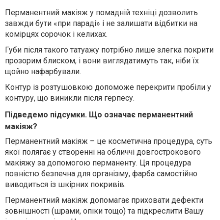
Перманентний макіяж у помадній техніці дозволить
завжди бути «при параді» і не залишати відбитки на
комірцях сорочок і келихах.
Губи після такого татуажу потрібно лише злегка покрити
прозорим блиском, і вони виглядатимуть так, ніби їх
щойно нафарбували.
Контур із розтушовкою допоможе перекрити пробіли у
контуру, що виникли після герпесу.
Підведемо підсумки. Що означає перманентний
макіяж?
Перманентний макіяж – це косметична процедура, суть
якої полягає у створенні на обличчі довгострокового
макіяжу за допомогою перманенту. Ця процедура
повністю безпечна для організму, фарба самостійно
виводиться із шкірних покривів.
Перманентний макіяж допомагає приховати дефекти
зовнішності (шрами, опіки тощо) та підкреслити Вашу