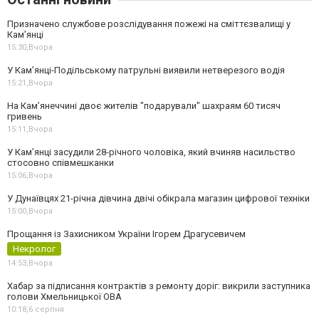
Призначено службове розслідування пожежі на сміттєзвалищі у
Кам’янці
15:30,
Вчора
У Кам’янці-Подільському патрульні виявили нетверезого водія
15:21,
Вчора
На Камʼянеччині двоє жителів "подарували" шахраям 60 тисяч
гривень
15:11,
Вчора
У Камʼянці засудили 28-річного чоловіка, який вчиняв насильство
стосовно співмешканки
15:06,
Вчора
У Дунаївцях 21-річна дівчина двічі обікрала магазин цифрової техніки
15:00,
Вчора
Прощання із Захисником України Ігорем Драгусевичем
Некролог
14:53,
Вчора
Хабар за підписання контрактів з ремонту доріг: викрили заступника
голови Хмельницької ОВА
10:18,
6 серпня