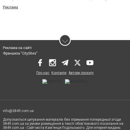
Реклама
Реклама на сайті
Франшиза "CitySites"
Про нас
Контакти
Автори проєкту
info@3849.com.ua
Допускається цитування матеріалів без отримання попередньої згоди
3849.com.ua за умови розміщення в тексті обов'язкового посилання на
3849.com.ua - Сайт міста Кам'янця-Подільського. Для інтернет-видань