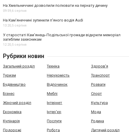
На Хмельниччині дозволили полювати на пернату дичину
09:59,
6 серпня
На Камʼянеччині зупинили п'яного водія Audi
13:20,
5 серпня
У старостаті Кам’янець-Подільської громади відкрили меморіал
загиблим захисникам
12:20,
5 серпня
Рубрики новин
Загальний розділ
Техніка
Здоров'я
Туризм
Нерухомість
Транспорт
Будівництво
Відпочинок
Розваги
Бізнес
Меблі
Спорт
Жіночий розділ
Інтернет
Культура
Економіка
Інтер'єр
Мода
Кулінарія
Послуги
Родина
Подорожі
Робота
Дитячий розділ