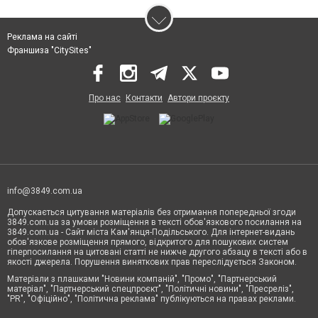
Реклама на сайті
Франшиза "CitySites"
Про нас
Контакти
Автори проєкту
info@3849.com.ua
Допускається цитування матеріалів без отримання попередньої згоди
3849.com.ua за умови розміщення в тексті обов'язкового посилання на
3849.com.ua - Сайт міста Кам'янця-Подільського. Для інтернет-видань
обов'язкове розміщення прямого, відкритого для пошукових систем
гіперпосилання на цитовані статті не нижче другого абзацу в тексті або в
якості джерела. Порушення виняткових прав переслідується Законом.
Матеріали з плашками "Новини компаній", "Промо", "Партнерський
матеріал", "Партнерський спецпроєкт", "Політичні новини", "Пресреліз",
"PR", "Офіційно", "Політична реклама" публікуються на правах реклами.