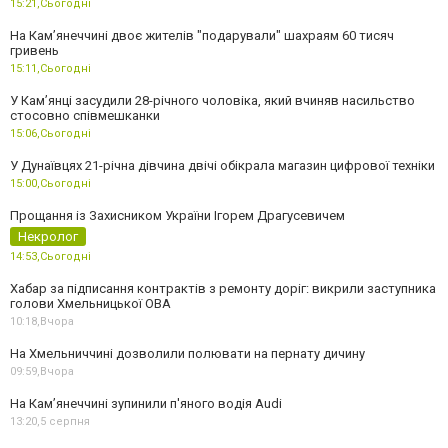
15:21,
Сьогодні
На Камʼянеччині двоє жителів "подарували" шахраям 60 тисяч
гривень
15:11,
Сьогодні
У Камʼянці засудили 28-річного чоловіка, який вчиняв насильство
стосовно співмешканки
15:06,
Сьогодні
У Дунаївцях 21-річна дівчина двічі обікрала магазин цифрової техніки
15:00,
Сьогодні
Прощання із Захисником України Ігорем Драгусевичем
Некролог
14:53,
Сьогодні
Хабар за підписання контрактів з ремонту доріг: викрили заступника
голови Хмельницької ОВА
10:18,
Вчора
На Хмельниччині дозволили полювати на пернату дичину
09:59,
Вчора
На Камʼянеччині зупинили п'яного водія Audi
13:20,
5 серпня