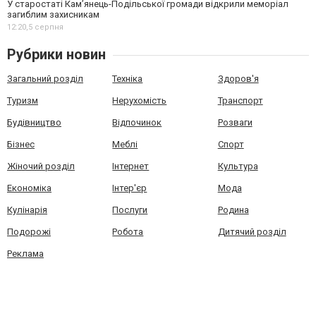
У старостаті Кам’янець-Подільської громади відкрили меморіал
загиблим захисникам
12:20,
5 серпня
Рубрики новин
Загальний розділ
Техніка
Здоров'я
Туризм
Нерухомість
Транспорт
Будівництво
Відпочинок
Розваги
Бізнес
Меблі
Спорт
Жіночий розділ
Інтернет
Культура
Економіка
Інтер'єр
Мода
Кулінарія
Послуги
Родина
Подорожі
Робота
Дитячий розділ
Реклама