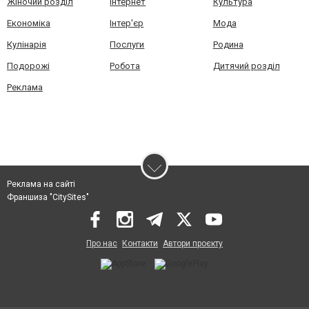
Жіночий розділ
Інтернет
Культура
Економіка
Інтер'єр
Мода
Кулінарія
Послуги
Родина
Подорожі
Робота
Дитячий розділ
Реклама
Реклама на сайті
Франшиза "CitySites"
Про нас
Контакти
Автори проєкту