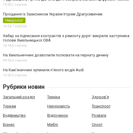
15:00,
7 серпня
Прощання із Захисником України Ігорем Драгусевичем
Некролог
14:53,
7 серпня
Хабар за підписання контрактів з ремонту доріг: викрили заступника
голови Хмельницької ОВА
10:18,
6 серпня
На Хмельниччині дозволили полювати на пернату дичину
09:59,
6 серпня
На Камʼянеччині зупинили п'яного водія Audi
13:20,
5 серпня
Рубрики новин
Загальний розділ
Техніка
Здоров'я
Туризм
Нерухомість
Транспорт
Будівництво
Відпочинок
Розваги
Бізнес
Меблі
Спорт