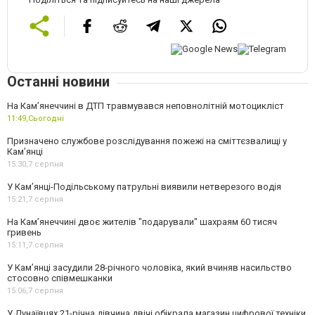
Останні новини
На Кам’янеччині в ДТП травмувався неповнолітній мотоцикліст
11:49,
Сьогодні
Призначено службове розслідування пожежі на сміттєзвалищі у
Кам’янці
15:30,
7 серпня
У Кам’янці-Подільському патрульні виявили нетверезого водія
15:21,
7 серпня
На Камʼянеччині двоє жителів "подарували" шахраям 60 тисяч
гривень
15:11,
7 серпня
У Камʼянці засудили 28-річного чоловіка, який вчиняв насильство
стосовно співмешканки
15:06,
7 серпня
У Дунаївцях 21-річна дівчина двічі обікрала магазин цифрової техніки