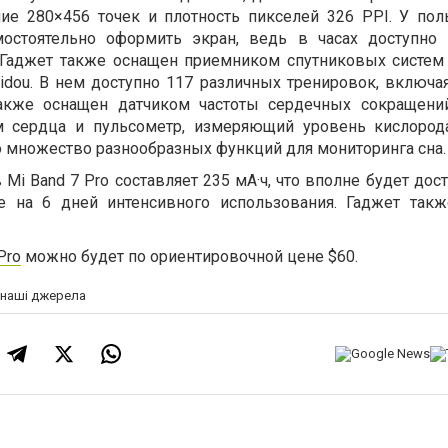
ие 280×456 точек и плотность пикселей 326 PPI. У пол
остоятельно оформить экран, ведь в часах доступно
 Гаджет также оснащен приемником спутниковых систем
idou. В нем доступно 117 различных тренировок, включая
также оснащен датчиком частоты сердечных сокращени
м сердца и пульсометр, измеряющий уровень кислород
о множество разнообразных функций для мониторинга сна.
Mi Band 7 Pro составляет 235 мА·ч, что вполне будет дос
 на 6 дней интенсивного использования. Гаджет так
Pro
можно будет по ориентировочной цене $60.
а наші джерела