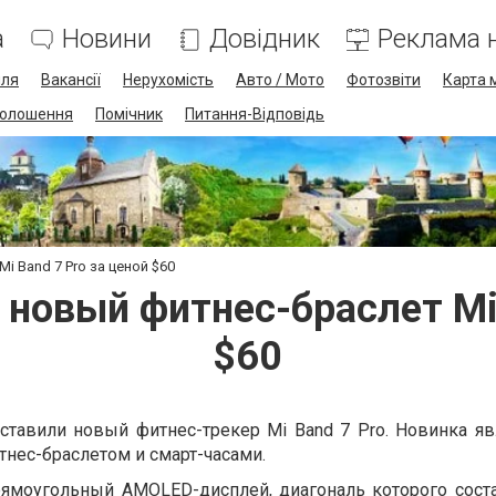
а
Новини
Довідник
Реклама н
лля
Вакансії
Нерухомість
Авто / Мото
Фотозвіти
Карта 
олошення
Помічник
Питання-Відповідь
i Band 7 Pro за ценой $60
 новый фитнес-браслет Mi 
$60
ставили новый фитнес-трекер Mi Band 7 Pro. Новинка яв
нес-браслетом и смарт-часами.
рямоугольный AMOLED-дисплей, диагональ которого соста