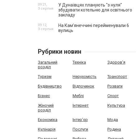
09:21,
У Дунаївцях планують "з нуля"
3 серпня
збудувати котельню для освітнього
закладу
09:12,
На Камʼянеччині перейменували 6
3 серпня
вулиць
Рубрики новин
Загальний
Техніка
Здоров'я
розділ
Туризм
Нерухомість
Транспорт
Будівництво
Відпочинок
Розваги
Бізнес
Меблі
Спорт
Жіночий
Інтернет
Культура
розділ
Економіка
Інтер'єр
Мода
Кулінарія
Послуги
Родина
Подорожі
Робота
Дитячий