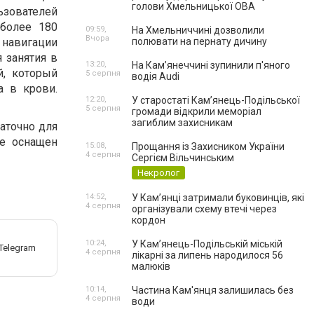
голови Хмельницької ОВА
ьзователей
 более 180
09:59,
На Хмельниччині дозволили
Вчора
 навигации
полювати на пернату дичину
 занятия в
13:20,
На Камʼянеччині зупинили п'яного
й, который
5 серпня
водія Audi
а в крови.
12:20,
У старостаті Кам’янець-Подільської
5 серпня
громади відкрили меморіал
загиблим захисникам
таточно для
же оснащен
15:08,
Прощання із Захисником України
4 серпня
Сергієм Вільчинським
Некролог
14:52,
У Кам’янці затримали буковинців, які
4 серпня
організували схему втечі через
кордон
10:24,
У Кам’янець-Подільській міській
4 серпня
лікарні за липень народилося 56
малюків
10:14,
Частина Кам'янця залишилась без
4 серпня
води