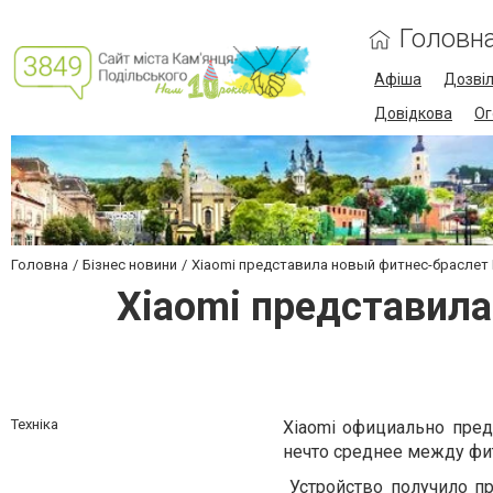
Головн
Афіша
Дозві
Довідкова
Ог
Головна
Бізнес новини
Xiaomi представила новый фитнес-браслет M
Xiaomi представила
Техніка
Xiaomi официально пред
нечто среднее между фит
Устройство получило п