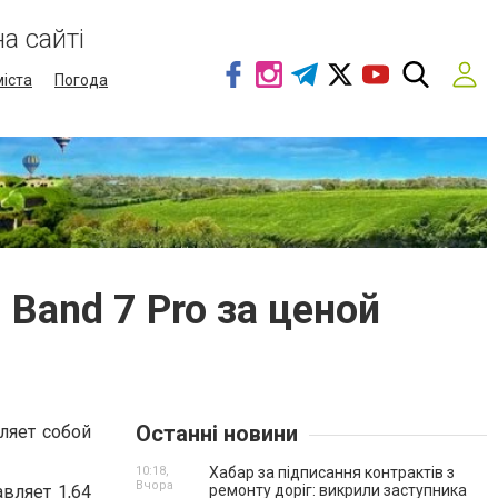
а сайті
міста
Погода
Band 7 Pro за ценой
Останні новини
ляет собой
10:18,
Хабар за підписання контрактів з
Вчора
вляет 1,64
ремонту доріг: викрили заступника