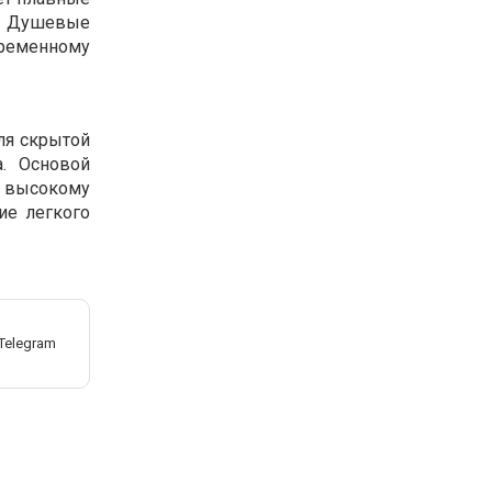
у. Душевые
временному
ля скрытой
а. Основой
т высокому
ие легкого