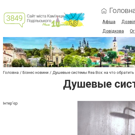
Головн
Афіша
Дозві
Довідкова
Ог
Головна
Бізнес новини
Душевые системы Rea Box: на что обратить
Душевые сист
Інтер'єр