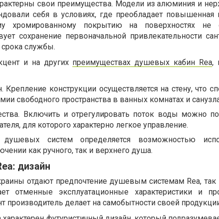
характерны свои преимущества. Модели из алюминия и н
ндовали себя в условиях, где преобладает повышенная 
му хромированному покрытию на поверхностях не с
твует сохранение первоначальной привлекательности сан
 срока службы.
кцент и на других
преимуществах душевых кабин Rea
,
 Крепление конструкции осуществляется на стену, что сп
мии свободного пространства в ванных комнатах и санузла
ства. Включить и отрегулировать поток воды можно п
теля, для которого характерно легкое управление.
ь душевых систем определяется возможностью испо
ючении как ручного, так и верхнего душа.
ea: дизайн
краины отдают предпочтение душевым системам Rea, так 
вает отменные эксплуатационные характеристики и пр
т производитель делает на самобытности своей продукции
 характерен футуристичный дизайн, который подразумева