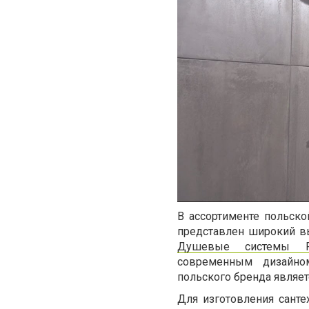
В ассортименте польско
представлен широкий в
Душевые системы R
современным дизайном
польского бренда являе
Для изготовления сант