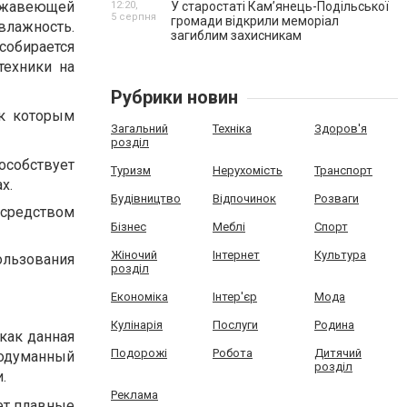
ержавеющей
12:20,
У старостаті Кам’янець-Подільської
5 серпня
громади відкрили меморіал
влажность.
загиблим захисникам
обирается
техники на
Рубрики новин
 к которым
Загальний
Техніка
Здоров'я
розділ
особствует
Туризм
Нерухомість
Транспорт
х.
Будівництво
Відпочинок
Розваги
осредством
Бізнес
Меблі
Спорт
Жіночий
Інтернет
Культура
льзования
розділ
Економіка
Інтер'єр
Мода
Кулінарія
Послуги
Родина
как данная
Подорожі
Робота
Дитячий
одуманный
розділ
.
Реклама
ет плавные