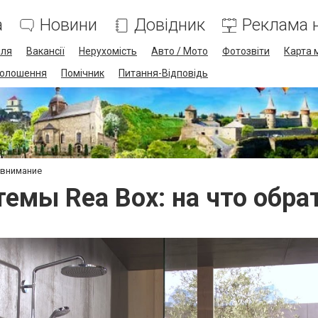
а
Новини
Довідник
Реклама н
лля
Вакансії
Нерухомість
Авто / Мото
Фотозвіти
Карта 
олошення
Помічник
Питання-Відповідь
 внимание
емы Rea Box: на что обра