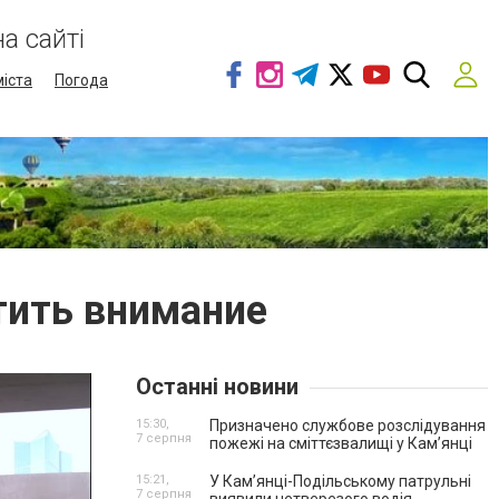
а сайті
міста
Погода
тить внимание
Останні новини
15:30,
Призначено службове розслідування
7 серпня
пожежі на сміттєзвалищі у Кам’янці
15:21,
У Кам’янці-Подільському патрульні
7 серпня