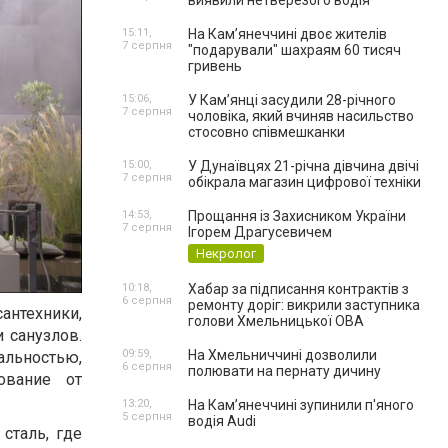
виявили нетверезого водія
15:11,
На Камʼянеччині двоє жителів
7 серпня
"подарували" шахраям 60 тисяч
гривень
15:06,
У Камʼянці засудили 28-річного
7 серпня
чоловіка, який вчиняв насильство
стосовно співмешканки
15:00,
У Дунаївцях 21-річна дівчина двічі
7 серпня
обікрала магазин цифрової техніки
14:53,
Прощання із Захисником України
7 серпня
Ігорем Драгусевичем
Некролог
10:18,
Хабар за підписання контрактів з
6 серпня
ремонту доріг: викрили заступника
антехники,
голови Хмельницької ОВА
 санузлов.
09:59,
На Хмельниччині дозволили
льностью,
6 серпня
полювати на пернату дичину
ование от
13:20,
На Камʼянеччині зупинили п'яного
5 серпня
водія Audi
сталь, где