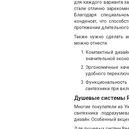
для каждого варианта 
стали отлично зарекоме
Благодаря специально
конденсат, что способс
протяжении длительного
Также нужно сделать а
можно отнести:
Компактный дизайн.
значительной эконо
Эргономичные каче
удобного переключа
Функциональност
сантехники при вкл
Душевые системы R
Многие покупатели из У
сантехника подразуме
дизайн. Особенный акцен
Для душевых систем Rea