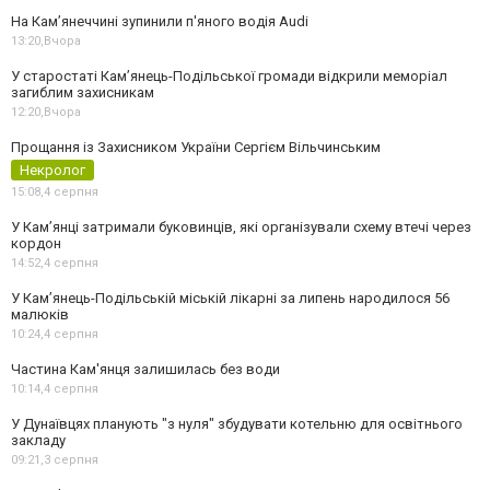
На Камʼянеччині зупинили п'яного водія Audi
13:20,
Вчора
У старостаті Кам’янець-Подільської громади відкрили меморіал
загиблим захисникам
12:20,
Вчора
Прощання із Захисником України Сергієм Вільчинським
Некролог
15:08,
4 серпня
У Кам’янці затримали буковинців, які організували схему втечі через
кордон
14:52,
4 серпня
У Кам’янець-Подільській міській лікарні за липень народилося 56
малюків
10:24,
4 серпня
Частина Кам'янця залишилась без води
10:14,
4 серпня
У Дунаївцях планують "з нуля" збудувати котельню для освітнього
закладу
09:21,
3 серпня