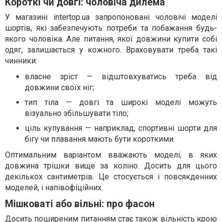
Короткі чи довгі: чоловіча дилема
У магазині intertop.ua запропоновані чоловічі моделі
шортів, які забезпечують потреби та побажання будь-
якого чоловіка. Але питання, якої довжини купити собі
одяг, залишається у кожного. Враховувати треба такі
чинники:
власне зріст — відштовхуватись треба від
довжини своїх ніг;
тип тіла — довгі та широкі моделі можуть
візуально збільшувати тіло;
ціль купування — наприклад, спортивні шорти для
бігу чи плавання мають бути короткими.
Оптимальним варіантом вважають моделі, в яких
довжина трішки вище за коліно. Досить для цього
декількох сантиметрів. Це стосується і повсякденних
моделей, і напівофіційних.
Мішковаті або вільні: про фасон
Досить поширеним питанням стає також вільність крою