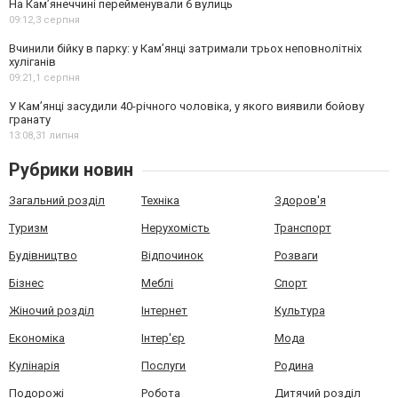
На Камʼянеччині перейменували 6 вулиць
09:12,
3 серпня
Вчинили бійку в парку: у Кам’янці затримали трьох неповнолітніх
хуліганів
09:21,
1 серпня
У Камʼянці засудили 40-річного чоловіка, у якого виявили бойову
гранату
13:08,
31 липня
Рубрики новин
Загальний розділ
Техніка
Здоров'я
Туризм
Нерухомість
Транспорт
Будівництво
Відпочинок
Розваги
Бізнес
Меблі
Спорт
Жіночий розділ
Інтернет
Культура
Економіка
Інтер'єр
Мода
Кулінарія
Послуги
Родина
Подорожі
Робота
Дитячий розділ