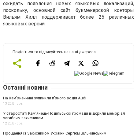
ожидать появления новых языковых локализаций,
поскольку, основной сайт букмекерской конторы
Вильям Хилл поддерживает более 25 различных
языковых версий.
Поділіться та підписуйтесь на наші джерела
Останні новини
На Камʼянеччині зупинили п'яного водія Audi
13:20,
Вчора
У старостаті Кам’янець-Подільської громади відкрили меморіал
загиблим захисникам
12:20,
Вчора
Прощання із Захисником України Сергієм Вільчинським