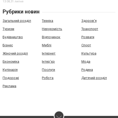
13:08,
31 липня
Рубрики новин
Загальний розділ
Техніка
Здоров'я
Туризм
Нерухомість
Транспорт
Будівництво
Відпочинок
Розваги
Бізнес
Меблі
Спорт
Жіночий розділ
Інтернет
Культура
Економіка
Інтер'єр
Мода
Кулінарія
Послуги
Родина
Подорожі
Робота
Дитячий розділ
Реклама