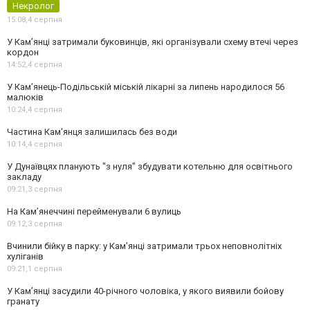
Некролог
15:08,
4 серпня
У Кам’янці затримали буковинців, які організували схему втечі через
кордон
14:52,
4 серпня
У Кам’янець-Подільській міській лікарні за липень народилося 56
малюків
10:24,
4 серпня
Частина Кам'янця залишилась без води
10:14,
4 серпня
У Дунаївцях планують "з нуля" збудувати котельню для освітнього
закладу
09:21,
3 серпня
На Камʼянеччині перейменували 6 вулиць
09:12,
3 серпня
Вчинили бійку в парку: у Кам’янці затримали трьох неповнолітніх
хуліганів
09:21,
1 серпня
У Камʼянці засудили 40-річного чоловіка, у якого виявили бойову
гранату