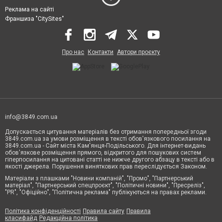
Реклама на сайті
Франшиза "CitySites"
Про нас
Контакти
Автори проєкту
info@3849.com.ua
Допускається цитування матеріалів без отримання попередньої згоди
3849.com.ua за умови розміщення в тексті обов'язкового посилання на
3849.com.ua - Сайт міста Кам'янця-Подільського. Для інтернет-видань
обов'язкове розміщення прямого, відкритого для пошукових систем
гіперпосилання на цитовані статті не нижче другого абзацу в тексті або в
якості джерела. Порушення виняткових прав переслідується Законом.
Матеріали з плашками "Новини компаній", "Промо", "Партнерський
матеріал", "Партнерський спецпроєкт", "Політичні новини", "Пресреліз",
"PR", "Офіційно", "Політична реклама" публікуються на правах реклами.
Політика конфіденційності
Правила сайту
Правила
класифайд
Редакційна політика