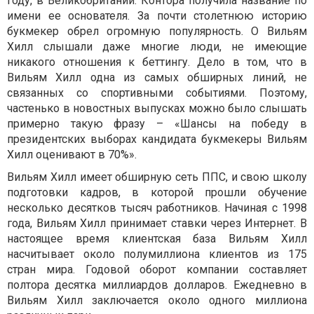
году, в Великобритании. Контора получила название по
имени ее основателя. За почти столетнюю историю
букмекер обрел огромную популярность. О Вильям
Хилл слышали даже многие люди, не имеющие
никакого отношения к беттингу. Дело в том, что в
Вильям Хилл одна из самых обширных линий, не
связанных со спортивными событиями. Поэтому,
частенько в новостных выпусках можно было слышать
примерно такую фразу – «Шансы на победу в
президентских выборах кандидата букмекеры Вильям
Хилл оценивают в 70%».
Вильям Хилл имеет обширную сеть ППС, и свою школу
подготовки кадров, в которой прошли обучение
несколько десятков тысяч работников. Начиная с 1998
года, Вильям Хилл принимает ставки через Интернет. В
настоящее время клиентская база Вильям Хилл
насчитывает около полумиллиона клиентов из 175
стран мира. Годовой оборот компании составляет
полтора десятка миллиардов долларов. Ежедневно в
Вильям Хилл заключается около одного миллиона