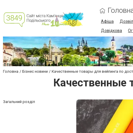
Головн
Афіша
Дозві
Довідкова
Ог
Головна
Бізнес новини
Качественные товары для вейпинга по дос
Качественные 
Загальний розділ