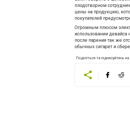
плодотворном сотрудниче
цены на продукцию, кото
покупателей предусмотр
Огромным плюсом электр
использовании девайса н
после парения так же отс
обычных сигарет и сбере
Поділіться та підписуйтесь н