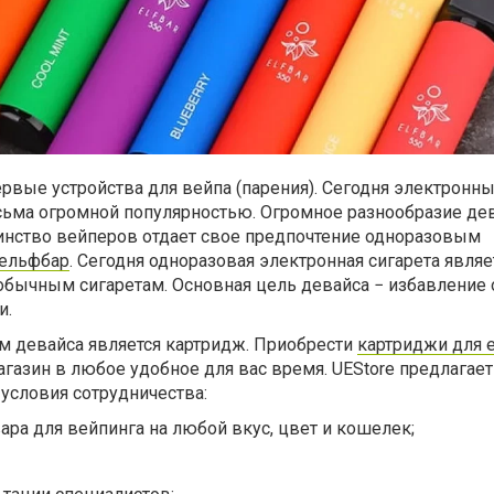
ервые устройства для вейпа (парения). Сегодня электронн
сьма огромной популярностью. Огромное разнообразие де
инство вейперов отдает свое предпочтение одноразовым
ельфбар
. Сегодня одноразовая электронная сигарета
являе
 обычным сигаретам.
Основная цель девайса − избавление 
и.
 девайса является картридж. Приобрести
картриджи для el
агазин в любое удобное для вас время.
UEStore предлагае
условия сотрудничества:
ра для вейпинга на любой вкус, цвет и кошелек;