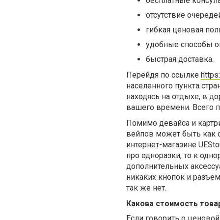
бесплатные консуль
отсутствие очереде
гибкая ценовая пол
удобные способы о
быстрая доставка.
Перейдя по ссылке
https
населенного пункта стр
находясь на отдыхе, в д
вашего времени. Всего п
Помимо девайса и картр
вейпов может быть как с
интернет-магазине
UESto
про одноразки, то
к одно
дополнительных аксессуа
никаких кнопок и разъе
так же нет.
Какова стоимость това
Если говорить о ценовой