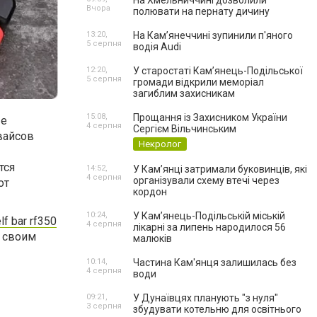
На Хмельниччині дозволили
Вчора
полювати на пернату дичину
13:20,
На Камʼянеччині зупинили п'яного
5 серпня
водія Audi
12:20,
У старостаті Кам’янець-Подільської
5 серпня
громади відкрили меморіал
загиблим захисникам
15:08,
Прощання із Захисником України
ые
4 серпня
Сергієм Вільчинським
вайсов
Некролог
тся
14:52,
У Кам’янці затримали буковинців, які
4 серпня
організували схему втечі через
от
кордон
10:24,
У Кам’янець-Подільській міській
f bar rf350
4 серпня
лікарні за липень народилося 56
т своим
малюків
10:14,
Частина Кам'янця залишилась без
4 серпня
води
09:21,
У Дунаївцях планують "з нуля"
3 серпня
збудувати котельню для освітнього