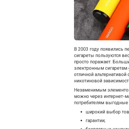
В 2003 году появились п
сигареты пользуются ве
просто поражает. Больш
электронным сигаретам
отличной альтернативой
никотиновой зависимост
Незаменимым элементом
можно через интернет-м
потребителям выгодные 
широкий выбор това
гарантии;