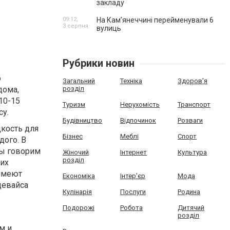
закладу
09:12,
На Камʼянеччині перейменували 6
3 серпня
вулиць
Рубрики новин
о
Загальний
Техніка
Здоров'я
дома,
розділ
10-15
Туризм
Нерухомість
Транспорт
су.
Будівництво
Відпочинок
Розваги
кость для
Бізнес
Меблі
Спорт
дого. В
мы говорим
Жіночий
Інтернет
Культура
розділ
их
 имеют
Економіка
Інтер'єр
Мода
девайса
Кулінарія
Послуги
Родина
Подорожі
Робота
Дитячий
розділ
м и