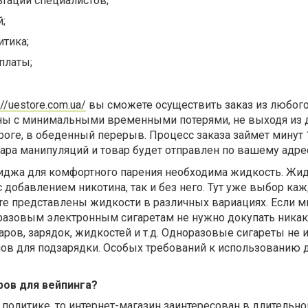
тации специалистов;
й;
итика;
платы;
://uestore.com.ua/
вы сможете осуществить заказ из любог
аны с минимальными временными потерями, не выходя из 
ороге, в обеденный перерыв. Процесс заказа займет минут 
ара манипуляций и товар будет отправлен по вашему адре
иджа для комфортного парения необходима жидкость.
Жид
 добавлением никотина, так и без него. Тут уже выбор каж
re представлены жидкости в различных вариациях. Если 
разовым электронным сигаретам не нужно докупать никак
ров, зарядок, жидкостей и т.д. Одноразовые сигареты не
мов для подзарядки. Особых требований к использованию 
ров для вейпинга?
 политике, то
интернет-магазин заинтересован в длительно