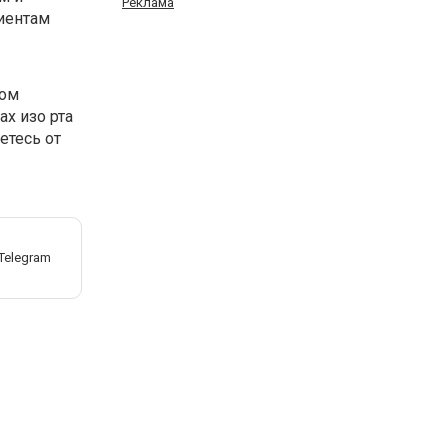
Реклама
лиентам
ном
ах изо рта
етесь от