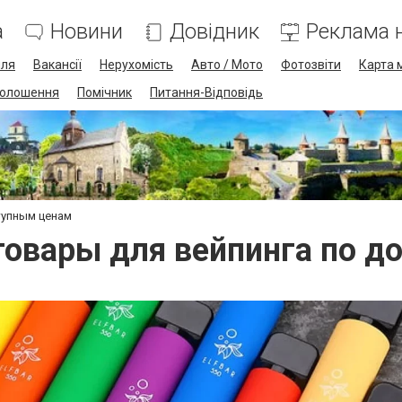
а
Новини
Довідник
Реклама н
лля
Вакансії
Нерухомість
Авто / Мото
Фотозвіти
Карта 
олошення
Помічник
Питання-Відповідь
тупным ценам
товары для вейпинга по д