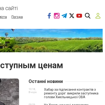
а сайті
міста
Погода
оступным ценам
Останні новини
10:18,
Хабар за підписання контрактів з
Вчора
ремонту доріг: викрили заступника
голови Хмельницької ОВА
09:59,