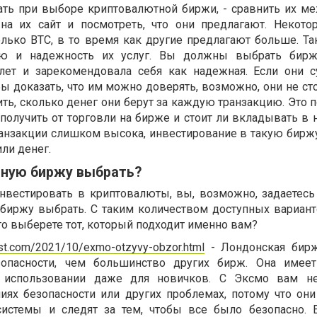
ать при выборе криптовалютной биржи, - сравнить их ме
 на их сайт и посмотреть, что они предлагают. Некот
лько BTC, в то время как другие предлагают больше. Т
ию и надежность их услуг. Вы должны выбрать биржу
лет и зарекомендовала себя как надежная. Если они 
бы доказать, что им можно доверять, возможно, они не ст
ь, сколько денег они берут за каждую транзакцию. Это п
получить от торговли на бирже и стоит ли вкладывать в 
ранзакции слишком высока, инвестирование в такую бирж
ли денег.
ную биржу выбрать?
инвестировать в криптовалюты, вы, возможно, задаетесь
биржу выбрать. С таким количеством доступных вариант
о выберете тот, который подходит именно вам?
est.com/2021/10/exmo-otzyvy-obzor.html
- Лондонская бирж
зопасности, чем большинство других бирж. Она имеет
 использовании даже для новичков. С Эксмо вам не
иях безопасности или других проблемах, потому что они
истемы и следят за тем, чтобы все было безопасно. 