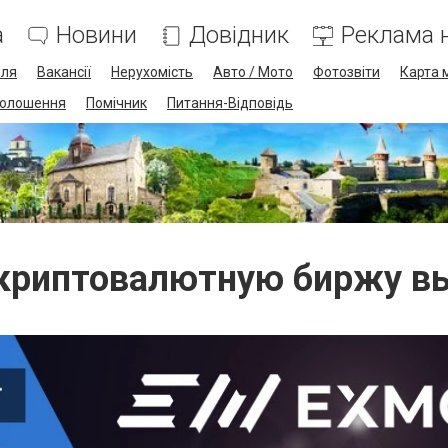
а
Новини
Довідник
Реклама н
лля
Вакансії
Нерухомість
Авто / Мото
Фотозвіти
Карта 
олошення
Помічник
Питання-Відповідь
криптовалютную биржу в