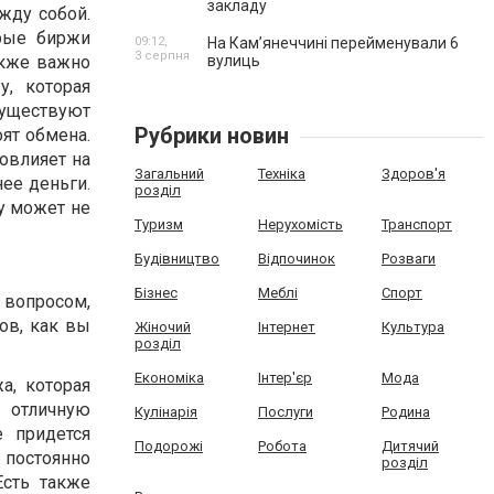
закладу
жду собой.
орые биржи
09:12,
На Камʼянеччині перейменували 6
3 серпня
вулиць
акже важно
, которая
существуют
Рубрики новин
оят обмена.
овлияет на
Загальний
Техніка
Здоров'я
нее деньги.
розділ
у может не
Туризм
Нерухомість
Транспорт
Будівництво
Відпочинок
Розваги
Бізнес
Меблі
Спорт
 вопросом,
ов, как вы
Жіночий
Інтернет
Культура
розділ
Економіка
Інтер'єр
Мода
а, которая
 отличную
Кулінарія
Послуги
Родина
 придется
Подорожі
Робота
Дитячий
 постоянно
розділ
Есть также