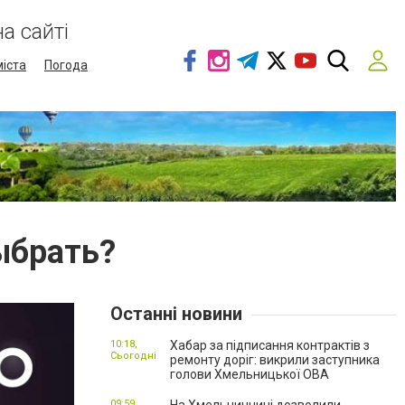
а сайті
міста
Погода
ыбрать?
Останні новини
10:18,
Хабар за підписання контрактів з
Сьогодні
ремонту доріг: викрили заступника
голови Хмельницької ОВА
09:59,