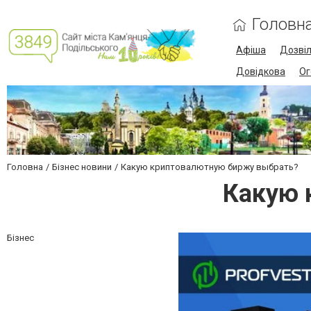
Головн
Афіша
Дозві
Довідкова
Ог
Головна
Бізнес новини
Какую криптовалютную биржу выбрать?
Какую 
Бізнес