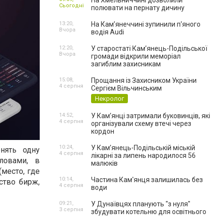
На Хмельниччині дозволили
Сьогодні
полювати на пернату дичину
13:20,
На Камʼянеччині зупинили п'яного
Вчора
водія Audi
12:20,
У старостаті Кам’янець-Подільської
Вчора
громади відкрили меморіал
загиблим захисникам
15:08,
Прощання із Захисником України
4 серпня
Сергієм Вільчинським
Некролог
14:52,
У Кам’янці затримали буковинців, які
4 серпня
організували схему втечі через
кордон
10:24,
У Кам’янець-Подільській міській
нять одну
4 серпня
лікарні за липень народилося 56
ловами, в
малюків
место, где
10:14,
Частина Кам'янця залишилась без
ство бирж,
4 серпня
води
09:21,
У Дунаївцях планують "з нуля"
3 серпня
збудувати котельню для освітнього