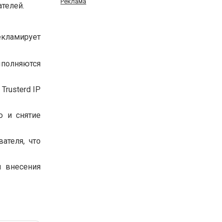
Реклама
телей.
кламирует
ыполняются
Trusterd IP
ю и снятие
ателя, что
 внесения