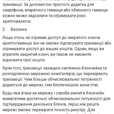
транзакції. За допомогою простого додатка для
смартфона, апаратного гаманця або обмінного гаманця
кожен може надсилати та отримувати різні
криптовалюти.
2.
Безпека
Якщо хтось не отримає доступ до закритого ключа
криптогаманця, він не зможе підписувати транзакції або
отримувати доступ до ваших коштів. Однак, якщо ви
втратите закритий ключ, ви також не зможете
відновити свої кошти.
Крім того, транзакції захищені системою блокчейна та
розподіленою мережею комп'ютерів, що перевіряють
транзакції. Чим більше обчислювальної потужності
додається до мережі, тим безпечнішою вона стає.
Будь-яка атака на мережу і спроба змінити блокчейн
вимагатиме достатньої обчислювальної потужності для
підтвердження декількох блоків, перш ніж решта
мережі зможе перевірити точність реєстру. Для