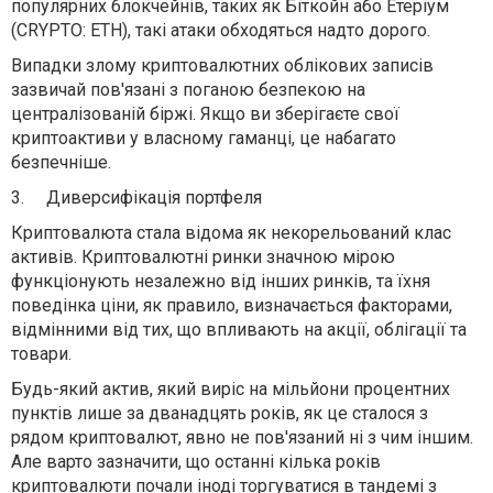
популярних блокчейнів, таких як Біткойн або Етеріум
(CRYPTO: ETH), такі атаки обходяться надто дорого.
Випадки злому криптовалютних облікових записів
зазвичай пов'язані з поганою безпекою на
централізованій біржі. Якщо ви зберігаєте свої
криптоактиви у власному гаманці, це набагато
безпечніше.
3.
Диверсифікація портфеля
Криптовалюта стала відома як некорельований клас
активів. Криптовалютні ринки значною мірою
функціонують незалежно від інших ринків, та їхня
поведінка ціни, як правило, визначається факторами,
відмінними від тих, що впливають на акції, облігації та
товари.
Будь-який актив, який виріс на мільйони процентних
пунктів лише за дванадцять років, як це сталося з
рядом криптовалют, явно не пов'язаний ні з чим іншим.
Але варто зазначити, що останні кілька років
криптовалюти почали іноді торгуватися в тандемі з