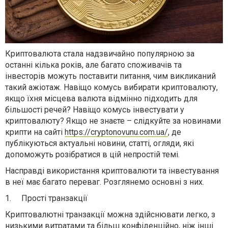
Криптовалюта стала надзвичайно популярною за
останні кілька років, але багато споживачів та
інвесторів можуть поставити питання, чим викликаний
такий ажіотаж. Навіщо комусь вибирати криптовалюту,
якщо їхня місцева валюта відмінно підходить для
більшості речей? Навіщо комусь інвестувати у
криптовалюту? Якщо не знаєте – слідкуйте за новинами
крипти на сайті
https://cryptonovunu.com.ua/
, де
публікуються актуальні новини, статті, огляди, які
допоможуть розібратися в цій непростій темі.
Насправді використання криптовалюти та інвестування
в неї має багато переваг. Розглянемо основні з них.
1.
Прості транзакції
Криптовалютні транзакції можна здійснювати легко, з
низькими витратами та більш конфіденційно, ніж інші