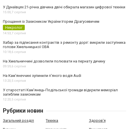
У Дунаївцях 21-річна дівчина двічі обікрала магазин цифрової техніки
15:00,
7 серпня
Прощання із Захисником України Ігорем Драгусевичем
Некролог
14:53,
7 серпня
Хабар за підписання контрактів з ремонту доріг: викрили заступника
голови Хмельницької ОВА
10:18,
6 серпня
На Хмельниччині дозволили полювати на пернату дичину
09:59,
6 серпня
На Камʼянеччині зупинили п'яного водія Audi
13:20,
5 серпня
У старостаті Кам’янець-Подільської громади відкрили меморіал
загиблим захисникам
12:20,
5 серпня
Рубрики новин
Загальний розділ
Техніка
Здоров'я