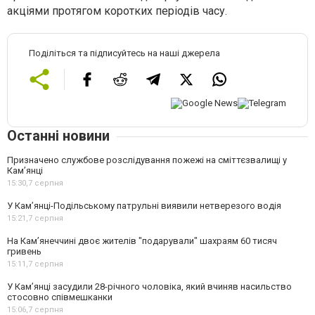
акціями протягом коротких періодів часу.
Поділіться та підписуйтесь на наші джерела
Останні новини
Призначено службове розслідування пожежі на сміттєзвалищі у
Кам’янці
15:30,
7 серпня
У Кам’янці-Подільському патрульні виявили нетверезого водія
15:21,
7 серпня
На Камʼянеччині двоє жителів "подарували" шахраям 60 тисяч
гривень
15:11,
7 серпня
У Камʼянці засудили 28-річного чоловіка, який вчиняв насильство
стосовно співмешканки
15:06,
7 серпня