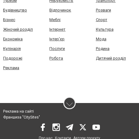
Туризм
Нерухомість
Транспорт
Будівництво
Відпочинок
Розваги
Бізнес
Меблі
Спорт
Жіночий розділ
Інтернет
Культура
Економіка
Інтер'єр
Мода
Кулінарія
Послуги
Родина
Подорожі
Робота
Дитячий розділ
Реклама
Реклама на сайті
Франшиза "CitySites"
Про нас
Контакти
Автори проєкту