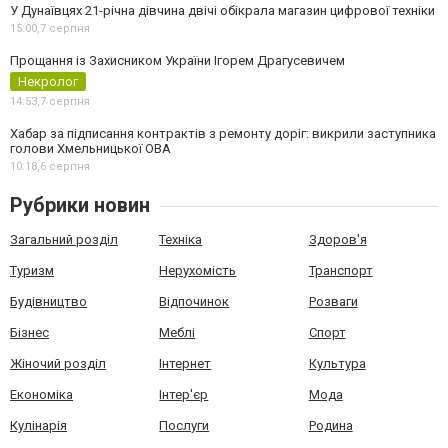
У Дунаївцях 21-річна дівчина двічі обікрала магазин цифрової техніки
15:00,
7 серпня
Прощання із Захисником України Ігорем Драгусевичем
Некролог
14:53,
7 серпня
Хабар за підписання контрактів з ремонту доріг: викрили заступника
голови Хмельницької ОВА
10:18,
6 серпня
Рубрики новин
Загальний розділ
Техніка
Здоров'я
Туризм
Нерухомість
Транспорт
Будівництво
Відпочинок
Розваги
Бізнес
Меблі
Спорт
Жіночий розділ
Інтернет
Культура
Економіка
Інтер'єр
Мода
Кулінарія
Послуги
Родина