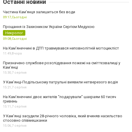
Останні новини
Частина Кам'янця залишиться без води
09:17,
Сьогодні
Прощання із Захисником України Сергієм Медухою
Некролог
09:08,
Сьогодні
На Кам’янеччині в ДТП травмувався неповнолітній мотоцикліст
11:49,
Вчора
Призначено службове розслідування пожежі на сміттєзвалищі у
Кам’янці
15:30,
7 серпня
У Кам’янці-Подільському патрульні виявили нетверезого водія
15:21,
7 серпня
На Камʼянеччині двоє жителів "подарували" шахраям 60 тисяч
гривень
15:11,
7 серпня
У Камʼянці засудили 28-річного чоловіка, який вчиняв насильство
стосовно співмешканки
15:06,
7 серпня