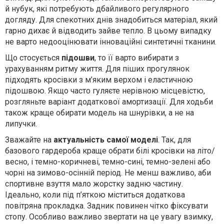
й нубук, які потребують дбайливого регулярного
догляду. Для спекотних днів знадобиться матеріал, який
гарно дихає й відводить зайве тепло. В цьому випадку
не варто недооцінювати інноваційні синтетичні тканини.
Що стосується
підошви
, то її варто вибирати з
урахуванням ритму життя. Для піших прогулянок
підходять кросівки з м’яким верхом і еластичною
підошвою. Якщо часто гуляєте нерівною місцевістю,
розгляньте варіант додаткової амортизації. Для ходьби
також краще обирати модель на шнурівки, а не на
липучки.
Зважайте на
актуальність самої моделі
. Так, для
базового гардероба краще обрати білі кросівки на літо/
весно, і темно-коричневі, темно-сині, темно-зелені або
чорні на зимово-осінній період. Не менш важливо, аби
спортивне взуття мало жорстку задню частину.
Ідеально, коли під п’яткою міститься додаткова
повітряна прокладка. Задник повинен чітко фіксувати
стопу. Особливо важливо звертати на це увагу взимку,