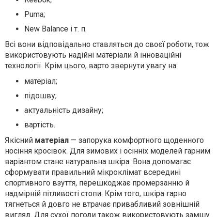
Puma;
New Balance і т. п.
Всі вони відповідально ставляться до своєї роботи, тож
використовують надійні матеріали й інноваційні
технології. Крім цього, варто звернути увагу на:
матеріал;
підошву;
актуальність дизайну;
вартість.
Якісний
матеріал
— запорука комфортного щоденного
носіння кросівок. Для зимових і осінніх моделей гарним
варіантом стане натуральна шкіра. Вона допомагає
сформувати правильний мікроклімат всередині
спортивного взуття, перешкоджає промерзанню й
надмірній пітливості стопи. Крім того, шкіра гарно
тягнеться й довго не втрачає привабливий зовнішній
вигляд. Для сухої погоди також використовують замшу