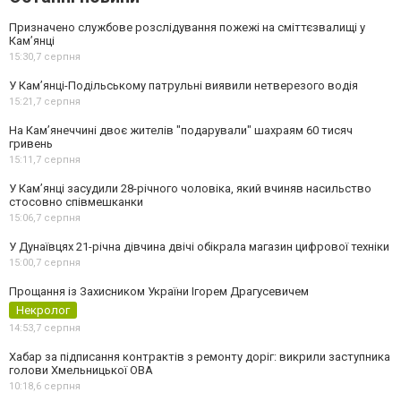
Призначено службове розслідування пожежі на сміттєзвалищі у
Кам’янці
15:30,
7 серпня
У Кам’янці-Подільському патрульні виявили нетверезого водія
15:21,
7 серпня
На Камʼянеччині двоє жителів "подарували" шахраям 60 тисяч
гривень
15:11,
7 серпня
У Камʼянці засудили 28-річного чоловіка, який вчиняв насильство
стосовно співмешканки
15:06,
7 серпня
У Дунаївцях 21-річна дівчина двічі обікрала магазин цифрової техніки
15:00,
7 серпня
Прощання із Захисником України Ігорем Драгусевичем
Некролог
14:53,
7 серпня
Хабар за підписання контрактів з ремонту доріг: викрили заступника
голови Хмельницької ОВА
10:18,
6 серпня