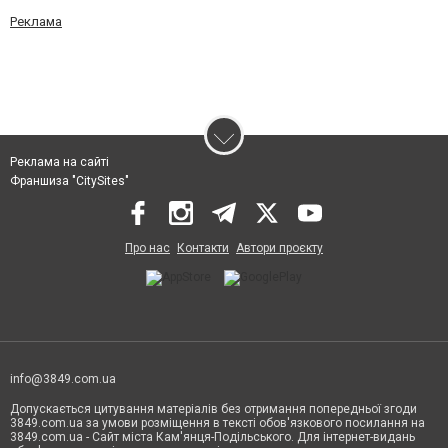
Реклама
Реклама на сайті
Франшиза "CitySites"
Про нас
Контакти
Автори проєкту
info@3849.com.ua
Допускається цитування матеріалів без отримання попередньої згоди
3849.com.ua за умови розміщення в тексті обов'язкового посилання на
3849.com.ua - Сайт міста Кам'янця-Подільського. Для інтернет-видань