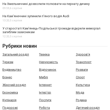
На Хмельниччині дозволили полювати на пернату дичину
09:59,
6 серпня
На Камʼянеччині зупинили п'яного водія Audi
13:20,
5 серпня
У старостаті Кам’янець-Подільської громади відкрили меморіал
загиблим захисникам
12:20,
5 серпня
Рубрики новин
Загальний розділ
Техніка
Здоров'я
Туризм
Нерухомість
Транспорт
Будівництво
Відпочинок
Розваги
Бізнес
Меблі
Спорт
Жіночий розділ
Інтернет
Культура
Економіка
Інтер'єр
Мода
Кулінарія
Послуги
Родина
Подорожі
Робота
Дитячий розділ