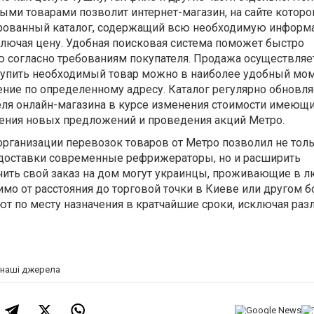
ыми товарами позволит интернет-магазин, на сайте которо
рованный каталог, содержащий всю необходимую информ
ключая цену. Удобная поисковая система поможет быстро
ю согласно требованиям покупателя. Продажа осуществляе
 купить необходимый товар можно в наиболее удобный мом
чение по определенному адресу. Каталог регулярно обновля
ля онлайн-магазина в курсе изменения стоимости имеющи
ления новых предложений и проведения акций Метро.
организации перевозок товаров от Метро позволил не тол
 доставки современные рефрижераторы, но и расширить
учить свой заказ на дом могут украинцы, проживающие в 
имо от расстояния до торговой точки в Киеве или другом
т по месту назначения в кратчайшие сроки, исключая ра
а наші джерела