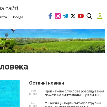
а сайті
міста
Погода
еловека
Останні новини
15:30,
Призначено службове розслідування
Вчора
пожежі на сміттєзвалищі у Кам’янці
15:21,
У Кам’янці-Подільському патрульні
Вчора