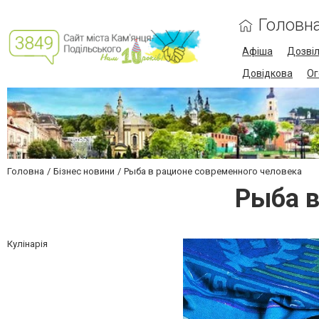
Головн
Афіша
Дозві
Довідкова
Ог
Головна
Бізнес новини
Рыба в рационе современного человека
Рыба в
Кулінарія