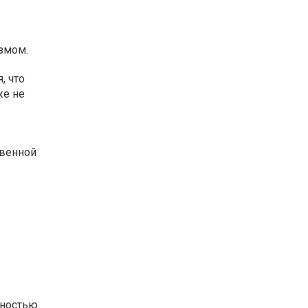
змом.
, что
же не
твенной
лностью