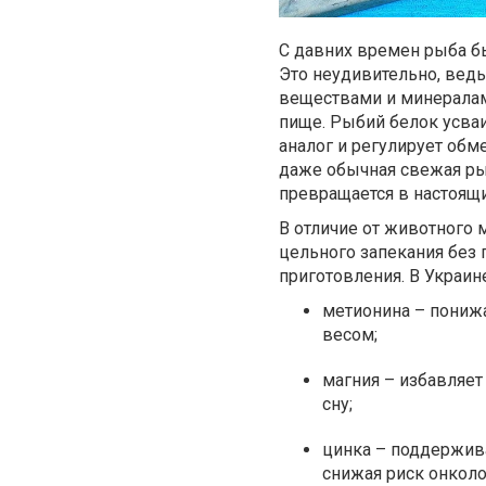
С давних времен рыба б
Это неудивительно, ведь
веществами и минералам
пище. Рыбий белок усваи
аналог и регулирует обме
даже обычная свежая ры
превращается в настоящи
В отличие от животного 
цельного запекания без 
приготовления. В Украин
метионина – понижа
весом;
магния – избавляет
сну;
цинка – поддержива
снижая риск онколо