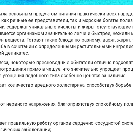
ыла основным продуктом питания практически всех народо
 как речные ее представители, так и морские богаты пол
и, содержат уникальные кислоты и жиры, отсутствующие 
вается организмом значительно легче и быстрее, нежели 
н веществ. Готовят такие блюда по-разному: варят, жарят, 
ба в сочетании с определенными растительными ингреди
й деликатес.
мяса, некоторые пресноводные обитатели отлично подходят
потрошения прямо в чешуе, что значительно упрощает про
е угощения подобного типа особенно ценятся за наличие:
ет количество вредного холестерина, способствуя борьбе
 от нервного напряжения, благоприятствуя спокойному по
ет правильную работу органов сердечно-сосудистой сист
гических заболеваний;