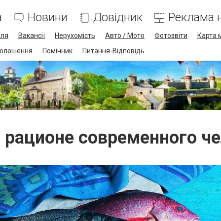
а
Новини
Довідник
Реклама н
лля
Вакансії
Нерухомість
Авто / Мото
Фотозвіти
Карта 
олошення
Помічник
Питання-Відповідь
 рационе современного ч