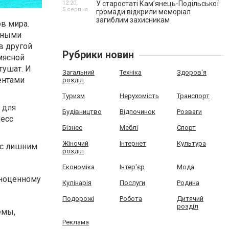
12:20,
У старостаті Кам’янець-Подільської
5 серпня
громади відкрили меморіал
загиблим захисникам
в мира.
езными
в другой
Рубрики новин
мясной
тушат. И
Загальний
Техніка
Здоров'я
ентами
розділ
Туризм
Нерухомість
Транспорт
 для
Будівництво
Відпочинок
Розваги
цесс
Бізнес
Меблі
Спорт
Жіночий
Інтернет
Культура
 с лишним
розділ
Економіка
Інтер'єр
Мода
лноценному
Кулінарія
Послуги
Родина
Подорожі
Робота
Дитячий
розділ
емы,
Реклама