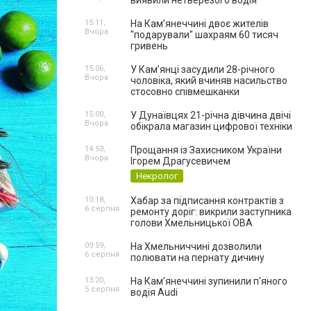
виявили нетверезого водія
15:11,
На Камʼянеччині двоє жителів
Вчора
"подарували" шахраям 60 тисяч
гривень
15:06,
У Камʼянці засудили 28-річного
Вчора
чоловіка, який вчиняв насильство
стосовно співмешканки
15:00,
У Дунаївцях 21-річна дівчина двічі
Вчора
обікрала магазин цифрової техніки
14:53,
Прощання із Захисником України
Вчора
Ігорем Драгусевичем
Некролог
10:18,
Хабар за підписання контрактів з
6 серпня
ремонту доріг: викрили заступника
голови Хмельницької ОВА
09:59,
На Хмельниччині дозволили
6 серпня
полювати на пернату дичину
13:20,
На Камʼянеччині зупинили п'яного
5 серпня
водія Audi