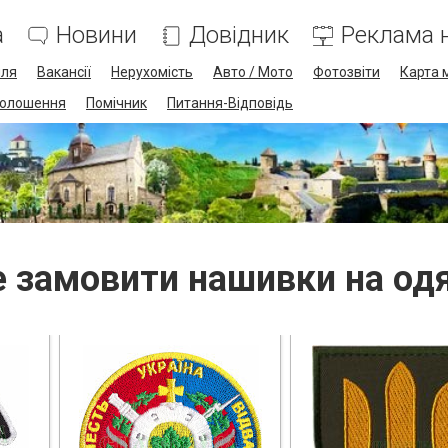
а
Новини
Довідник
Реклама н
лля
Вакансії
Нерухомість
Авто / Мото
Фотозвіти
Карта 
олошення
Помічник
Питання-Відповідь
 замовити нашивки на од