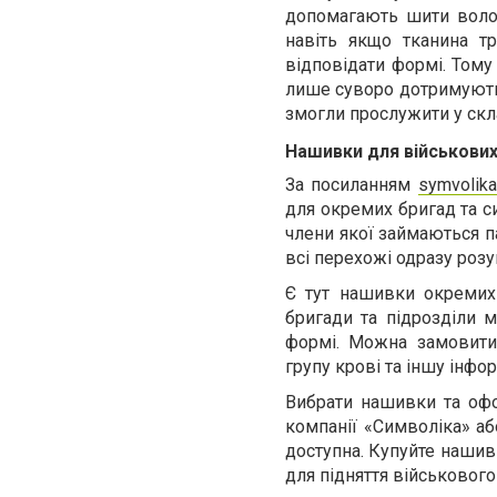
допомагають шити волонт
навіть якщо тканина тр
відповідати формі. Тому
лише суворо дотримуютьс
змогли прослужити у скл
Нашивки для військових
За посиланням
symvolika
для окремих бригад та си
члени якої займаються п
всі перехожі одразу розу
Є тут нашивки окремих 
бригади та підрозділи м
формі. Можна замовити
групу крові та іншу інфо
Вибрати нашивки та оф
компанії «Символіка» аб
доступна. Купуйте нашив
для підняття військового