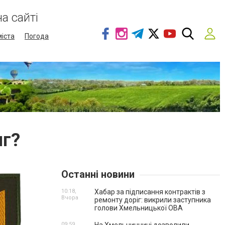
а сайті
міста
Погода
яг?
Останні новини
10:18,
Хабар за підписання контрактів з
Вчора
ремонту доріг: викрили заступника
голови Хмельницької ОВА
09:59,