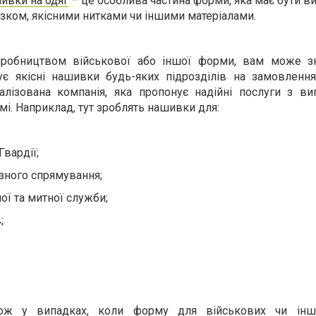
ивки на одяг
– це особлива частина форми, яка має бути виг
азком, якісними нитками чи іншими матеріалами.
робництвом військової або іншої форми, вам може з
ує якісні нашивки будь-яких підрозділів на замовлення
алізована компанія, яка пропонує надійні послуги з ви
мі. Наприклад, тут зроблять нашивки для:
Гвардії;
зного спрямування;
ї та митної служби;
;
кож у випадках, коли форму для військових чи інш