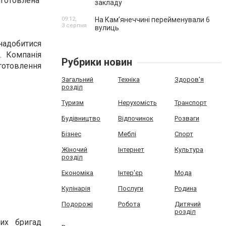
отовлена ​​
закладу
09:12,
На Камʼянеччині перейменували 6
3 серпня
вулиць
надобитися
. Компанія
Рубрики новин
готовлення
Загальний
Техніка
Здоров'я
розділ
Туризм
Нерухомість
Транспорт
Будівництво
Відпочинок
Розваги
Бізнес
Меблі
Спорт
Жіночий
Інтернет
Культура
розділ
Економіка
Інтер'єр
Мода
Кулінарія
Послуги
Родина
Подорожі
Робота
Дитячий
розділ
их бригад