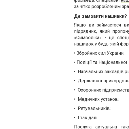
фахівець. Спеціальні
наш
за чітко розробленим зр
Де замовити нашивки?
Якщо ви займаєтеся ви
підрядник, який пропон
«Символіка» - це спеці
нашивок у будь-якій фор
•
Збройних сил України;
•
Поліції та Національної 
•
Навчальних закладів рі
•
Державної прикордонно
•
Охоронн
их
підприємств
• М
едичних установ;
•
Рятувальників;
•
І так далі.
Послуга актуальна та