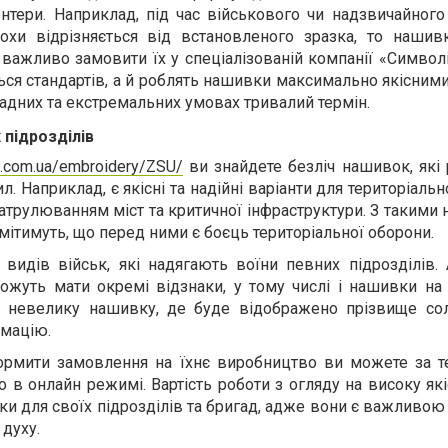
ери. Наприклад, під час військового чи надзвичайного с
охи відрізняється від встановленого зразка, то нашив
 важливо замовити їх у спеціалізованій компанії «Символі
я стандартів, а й роблять нашивки максимально якісними
адних та екстремальних умовах тривалий термін.
 підрозділів
.com.ua/embroidery/ZSU/
ви знайдете безліч нашивок, які 
л. Наприклад, є якісні та надійні варіанти для територіальн
атрулюванням міст та критичної інфраструктури. З таким
мітимуть, що перед ними є боєць територіальної оборони.
видів військ, які надягають воїни певних підрозділів. 
ожуть мати окремі відзнаки, у тому числі і нашивки на 
 невелику нашивку, де буде відображено прізвище сол
рмацію.
ормити замовлення на їхнє виробництво ви можете за 
о в онлайн режимі. Вартість роботи з огляду на високу як
ки для своїх підрозділів та бригад, адже вони є важливою
 духу.