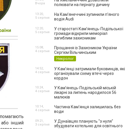
На Хмельниччині дозволили
Вчора
полювати на пернату дичину
13:20,
На Камʼянеччині зупинили п'яного
5 серпня
водія Audi
12:20,
У старостаті Кам’янець-Подільської
5 серпня
громади відкрили меморіал
загиблим захисникам
15:08,
Прощання із Захисником України
4 серпня
Сергієм Вільчинським
Некролог
14:52,
У Кам’янці затримали буковинців, які
4 серпня
організували схему втечі через
кордон
10:24,
У Кам’янець-Подільській міській
4 серпня
лікарні за липень народилося 56
малюків
10:14,
Частина Кам'янця залишилась без
4 серпня
води
допомагають
09:21,
У Дунаївцях планують "з нуля"
 або інший
3 серпня
збудувати котельню для освітнього