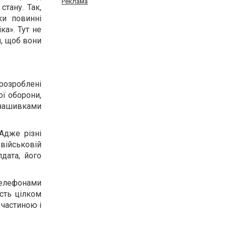
Реклама
тану. Так,
ки повинні
ка». Тут не
, щоб вони
розроблені
ої оборони,
и нашивками
Адже різні
військовій
дата, його
телефонами
ість цілком
 частиною і