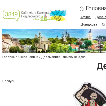
Головн
Афіша
Дозві
Довідкова
Ог
Головна
Бізнес новини
Де замовити нашивки на одяг?
Де
Послуги