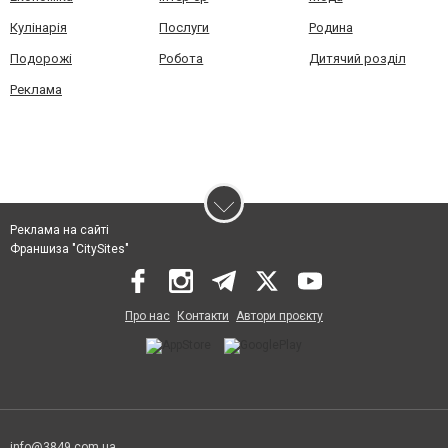
Кулінарія
Послуги
Родина
Подорожі
Робота
Дитячий розділ
Реклама
Реклама на сайті
Франшиза "CitySites"
Про нас
Контакти
Автори проєкту
info@3849.com.ua