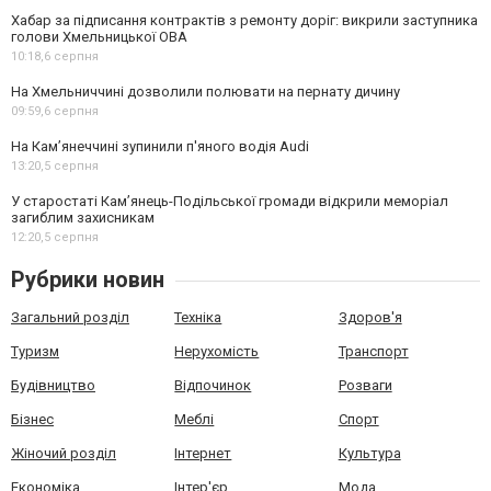
Хабар за підписання контрактів з ремонту доріг: викрили заступника
голови Хмельницької ОВА
10:18,
6 серпня
На Хмельниччині дозволили полювати на пернату дичину
09:59,
6 серпня
На Камʼянеччині зупинили п'яного водія Audi
13:20,
5 серпня
У старостаті Кам’янець-Подільської громади відкрили меморіал
загиблим захисникам
12:20,
5 серпня
Рубрики новин
Загальний розділ
Техніка
Здоров'я
Туризм
Нерухомість
Транспорт
Будівництво
Відпочинок
Розваги
Бізнес
Меблі
Спорт
Жіночий розділ
Інтернет
Культура
Економіка
Інтер'єр
Мода