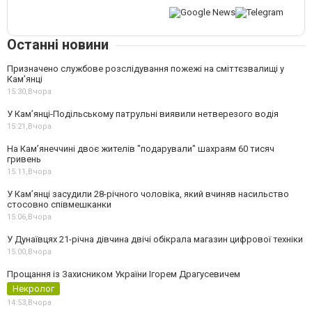
Останні новини
Призначено службове розслідування пожежі на сміттєзвалищі у
Кам’янці
15:30,
Вчора
У Кам’янці-Подільському патрульні виявили нетверезого водія
15:21,
Вчора
На Камʼянеччині двоє жителів "подарували" шахраям 60 тисяч
гривень
15:11,
Вчора
У Камʼянці засудили 28-річного чоловіка, який вчиняв насильство
стосовно співмешканки
15:06,
Вчора
У Дунаївцях 21-річна дівчина двічі обікрала магазин цифрової техніки
15:00,
Вчора
Прощання із Захисником України Ігорем Драгусевичем
Некролог
14:53,
Вчора