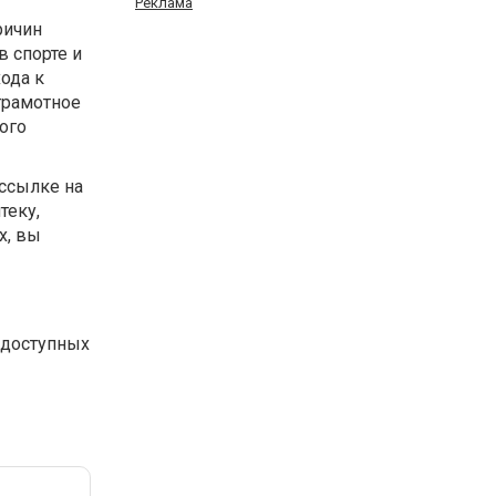
Реклама
ричин
в спорте и
хода к
 грамотное
ого
 ссылке на
теку,
х, вы
недоступных