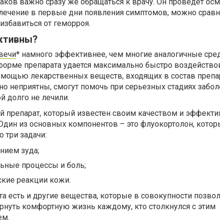
ков важно сразу же обращаться к врачу. Он проведет осм
в лечение в первые дни появления симптомов, можно срав
избавиться от геморроя.
ктивны?
вечи
* намного эффективнее, чем многие аналогичные сред
 форме препарата удается максимально быстро воздейство
омощью лекарственных веществ, входящих в состав препар
ьно неприятны, смогут помочь при серьезных стадиях забол
й долго не лечили.
й препарат, который известен своим качеством и эффект
 Один из основных компонентов – это флуокортолон, кото
 три задачи:
нием зуда;
ьные процессы и боль;
ские реакции кожи.
та есть и другие вещества, которые в совокупности позво
рнуть комфортную жизнь каждому, кто столкнулся с этим
ем.