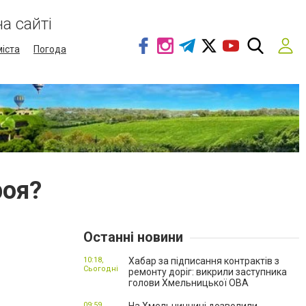
а сайті
міста
Погода
роя?
Останні новини
10:18,
Хабар за підписання контрактів з
Сьогодні
ремонту доріг: викрили заступника
голови Хмельницької ОВА
09:59,