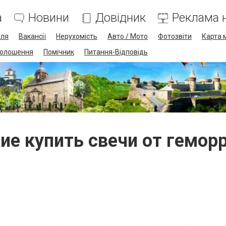
а
Новини
Довідник
Реклама н
лля
Вакансії
Нерухомість
Авто / Мото
Фотозвіти
Карта 
олошення
Помічник
Питання-Відповідь
ие купить свечи от гемор