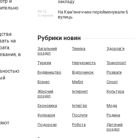
отр и
закладу
нительно
09:12,
На Камʼянеччині перейменували 6
3 серпня
вулиць
ства:
Рубрики новин
вать на
ата.
Загальний
Техніка
Здоров'я
розділ
евания, в
Туризм
Нерухомість
Транспорт
ивностью
Будівництво
Відпочинок
Розваги
рый
Бізнес
Меблі
Спорт
Жіночий
Інтернет
Культура
розділ
Економіка
Інтер'єр
Мода
Кулінарія
Послуги
Родина
ляют
Подорожі
Робота
Дитячий
розділ