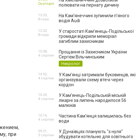
На Хмельниччині дозволили
Сьогодні
полювати на пернату дичину
13:20,
На Камʼянеччині зупинили п'яного
Вчора
водія Audi
12:20,
У старостаті Кам’янець-Подільської
Вчора
громади відкрили меморіал
загиблим захисникам
15:08,
Прощання із Захисником України
4 серпня
Сергієм Вільчинським
Некролог
14:52,
У Кам’янці затримали буковинців, які
4 серпня
організували схему втечі через
кордон
10:24,
У Кам’янець-Подільській міській
4 серпня
лікарні за липень народилося 56
малюків
10:14,
Частина Кам'янця залишилась без
4 серпня
води
ажением,
09:21,
У Дунаївцях планують "з нуля"
му, при
3 серпня
збудувати котельню для освітнього