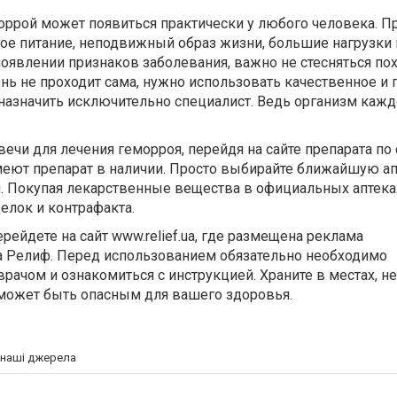
оррой может появиться практически у любого человека. П
ое питание, неподвижный образ жизни, большие нагрузки 
 появлении признаков заболевания, важно не стесняться по
знь не проходит сама, нужно использовать качественное и
назначить исключительно специалист. Ведь организм кажд
ечи для лечения геморроя, перейдя на сайте препарата по
меют препарат в наличии. Просто выбирайте ближайшую ап
. Покупая лекарственные вещества в официальных аптека
делок и контрафакта.
рейдете на сайт www.relief.ua, где размещена реклама
а Релиф. Перед использованием обязательно необходимо
врачом и ознакомиться с инструкцией. Храните в местах, 
 может быть опасным для вашего здоровья.
а наші джерела