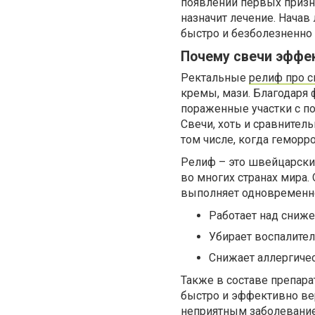
появлении первых призна
назначит лечение. Нача
быстро и безболезненно 
Почему свечи эффе
Ректальные
релиф про с
кремы, мази. Благодаря
пораженные участки с п
Свечи, хоть и сравнител
том числе, когда геморро
Релиф – это швейцарски
во многих странах мира.
выполняет одновременно
Работает над сниже
Убирает воспалител
Снижает аллергиче
Также в составе препара
быстро и эффективно ве
неприятным заболевани