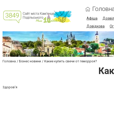
Головн
Афіша
Дозві
Довідкова
Ог
Головна
Бізнес новини
Какие купить свечи от геморроя?
Как
Здоров'я