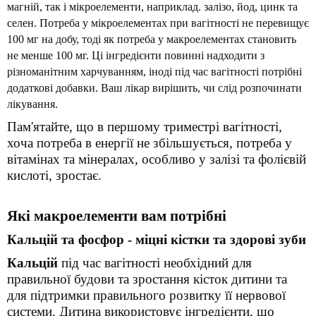
магній, так і мікроелементи, наприклад. залізо, йод, цинк та
селен. Потреба у мікроелементах при вагітності не перевищує
100 мг на добу, тоді як потреба у макроелементах становить
не менше 100 мг. Ці інгредієнти повинні надходити з
різноманітним харчуванням, іноді під час вагітності потрібні
додаткові добавки. Ваш лікар вирішить, чи слід розпочинати
лікування.
Пам'ятайте, що в першому триместрі вагітності,
хоча потреба в енергії не збільшується, потреба у
вітамінах та мінералах, особливо у залізі та фолієвій
кислоті, зростає.
Які макроелементи вам потрібні
Кальцій та фосфор - міцні кістки та здорові зуби
Кальцій
під час вагітності необхідний для
правильної будови та зростання кісток дитини та
для підтримки правильного розвитку її нервової
системи. Дитина використовує інгредієнти, що