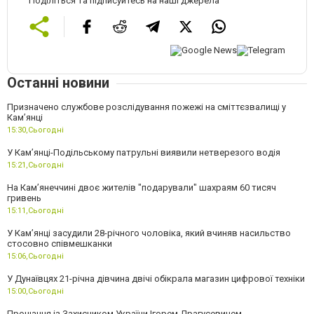
Поділіться та підписуйтесь на наші джерела
Останні новини
Призначено службове розслідування пожежі на сміттєзвалищі у
Кам’янці
15:30,
Сьогодні
У Кам’янці-Подільському патрульні виявили нетверезого водія
15:21,
Сьогодні
На Камʼянеччині двоє жителів "подарували" шахраям 60 тисяч
гривень
15:11,
Сьогодні
У Камʼянці засудили 28-річного чоловіка, який вчиняв насильство
стосовно співмешканки
15:06,
Сьогодні
У Дунаївцях 21-річна дівчина двічі обікрала магазин цифрової техніки
15:00,
Сьогодні
Прощання із Захисником України Ігорем Драгусевичем