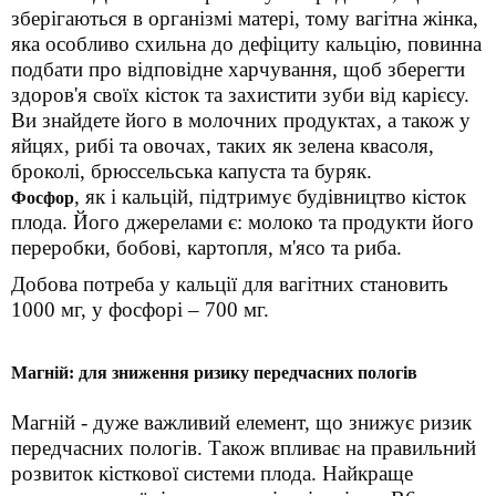
зберігаються в організмі матері, тому вагітна жінка,
яка особливо схильна до дефіциту кальцію, повинна
подбати про відповідне харчування, щоб зберегти
здоров'я своїх кісток та захистити зуби від карієсу.
Ви знайдете його в молочних продуктах, а також у
яйцях, рибі та овочах, таких як зелена квасоля,
броколі, брюссельська капуста та буряк.
, як і кальцій, підтримує будівництво кісток
Фосфор
плода. Його джерелами є: молоко та продукти його
переробки, бобові, картопля, м'ясо та риба.
Добова потреба у кальції для вагітних становить
1000 мг, у фосфорі – 700 мг.
Магній: для зниження ризику передчасних пологів
Магній - дуже важливий елемент, що знижує ризик
передчасних пологів. Також впливає на правильний
розвиток кісткової системи плода. Найкраще