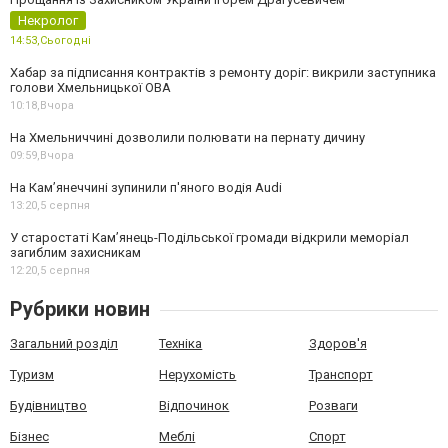
Некролог
14:53,
Сьогодні
Хабар за підписання контрактів з ремонту доріг: викрили заступника
голови Хмельницької ОВА
10:18,
Вчора
На Хмельниччині дозволили полювати на пернату дичину
09:59,
Вчора
На Камʼянеччині зупинили п'яного водія Audi
13:20,
5 серпня
У старостаті Кам’янець-Подільської громади відкрили меморіал
загиблим захисникам
12:20,
5 серпня
Рубрики новин
Загальний розділ
Техніка
Здоров'я
Туризм
Нерухомість
Транспорт
Будівництво
Відпочинок
Розваги
Бізнес
Меблі
Спорт