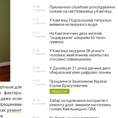
15:30,
Призначено службове розслідування
7 серпня
пожежі на сміттєзвалищі у Кам’янці
15:21,
У Кам’янці-Подільському патрульні
7 серпня
виявили нетверезого водія
15:11,
На Камʼянеччині двоє жителів
7 серпня
"подарували" шахраям 60 тисяч
гривень
15:06,
У Камʼянці засудили 28-річного
7 серпня
чоловіка, який вчиняв насильство
стосовно співмешканки
15:00,
У Дунаївцях 21-річна дівчина двічі
7 серпня
обікрала магазин цифрової техніки
14:53,
Прощання із Захисником України
7 серпня
Ігорем Драгусевичем
ортным для
Некролог
о факторы
 даже если
10:18,
Хабар за підписання контрактів з
 трещинами
6 серпня
ремонту доріг: викрили заступника
голови Хмельницької ОВА
 как
ремонт
и.
09:59,