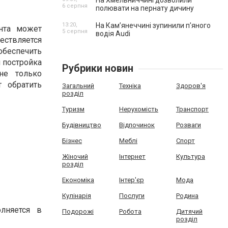
На Хмельниччині дозволили
6 серпня
полювати на пернату дичину
13:20,
На Камʼянеччині зупинили п'яного
нта может
5 серпня
водія Audi
ествляется
обеспечить
 постройка
Рубрики новин
не только
 обратить
Загальний
Техніка
Здоров'я
розділ
Туризм
Нерухомість
Транспорт
Будівництво
Відпочинок
Розваги
Бізнес
Меблі
Спорт
Жіночий
Інтернет
Культура
розділ
Економіка
Інтер'єр
Мода
Кулінарія
Послуги
Родина
лняется в
Подорожі
Робота
Дитячий
розділ