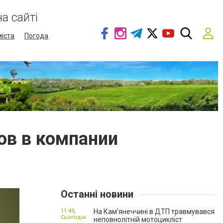
а сайті
міста
Погода
ов в компании
Останні новини
11:49,
На Кам’янеччині в ДТП травмувався
Сьогодні
неповнолітній мотоцикліст