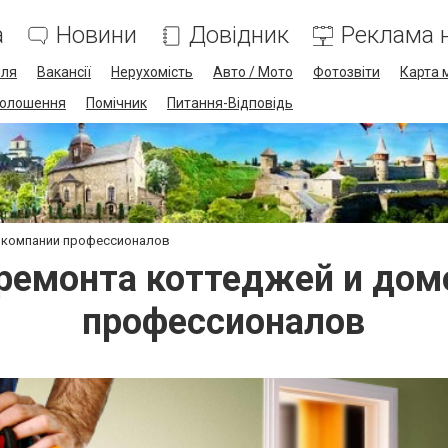
а
Новини
Довідник
Реклама н
лля
Вакансії
Нерухомість
Авто / Мото
Фотозвіти
Карта 
олошення
Помічник
Питання-Відповідь
в компании профессионалов
ремонта коттеджей и дом
профессионалов