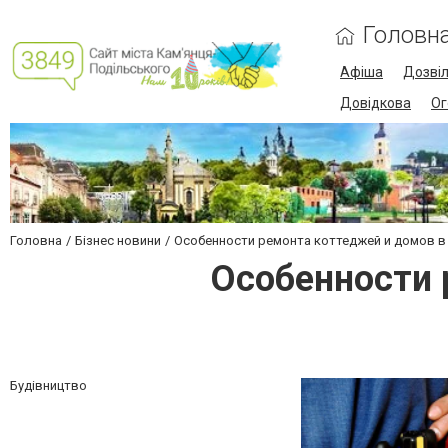
Головн
Афіша
Дозві
Довідкова
Ог
Головна
Бізнес новини
Особенности ремонта коттеджей и домов 
Особенности 
Будівництво