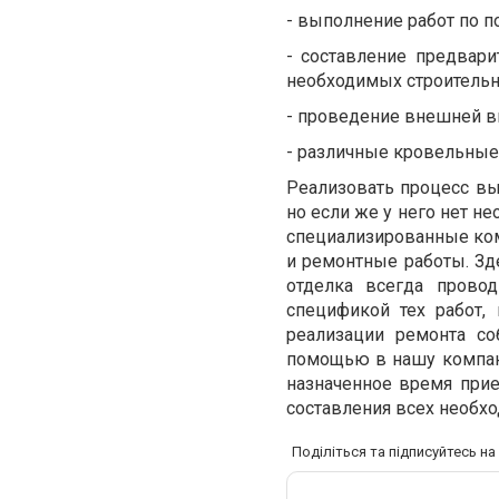
- выполнение работ по п
-
составление предвари
необходимых строительн
-
проведение внешней вн
-
различные кровельные,
Реализовать процесс в
но если же у него нет н
специализированные ком
и ремонтные работы. Зде
отделка всегда прово
спецификой тех работ,
реализации ремонта со
помощью в нашу комп
назначенное время прие
составления всех необх
Поділіться та підписуйтесь н