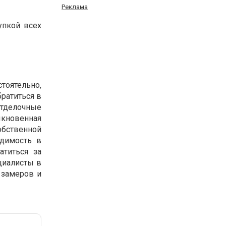
Реклама
упкой всех
тоятельно,
братиться в
отделочные
ыкновенная
бственной
одимость в
атиться за
ециалисты в
 замеров и