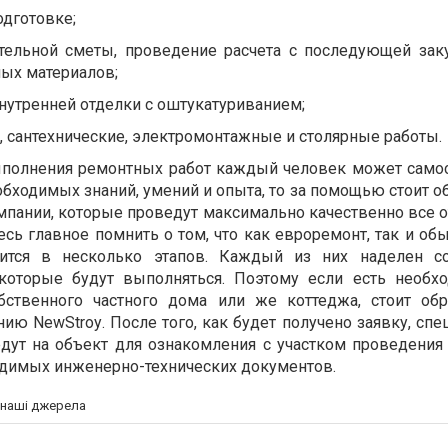
одготовке;
тельной сметы, проведение расчета с последующей зак
ых материалов;
утренней отделки с оштукатуриванием;
 сантехнические, электромонтажные и столярные работы.
ыполнения ремонтных работ каждый человек может самос
еобходимых знаний, умений и опыта, то за помощью стоит о
пании, которые проведут максимально качественно все 
сь главное помнить о том, что как евроремонт, так и об
дится в несколько этапов. Каждый из них наделен со
 которые будут выполняться. Поэтому если есть необх
бственного частного дома или же коттеджа, стоит обр
анию
NewStroy
. После того, как будет получено заявку, сп
дут на объект для ознакомления с участком проведения
одимых инженерно-технических документов.
а наші джерела