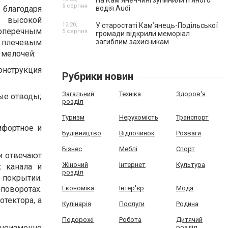
На Камʼянеччині зупинили п'яного
5 серпня
 благодаря
водія Audi
и высокой
12:20,
У старостаті Кам’янець-Подільської
поперечным
5 серпня
громади відкрили меморіал
 плечевым
загиблим захисникам
 мелочей:
онструкция
Рубрики новин
Загальний
Техніка
Здоров'я
ые отводы;
розділ
Туризм
Нерухомість
Транспорт
мфортное и
Будівництво
Відпочинок
Розваги
Бізнес
Меблі
Спорт
и отвечают
Жіночий
Інтернет
Культура
 канала и
розділ
 покрытии.
оворотах.
Економіка
Інтер'єр
Мода
тектора, а
Кулінарія
Послуги
Родина
Подорожі
Робота
Дитячий
 неизменно
розділ