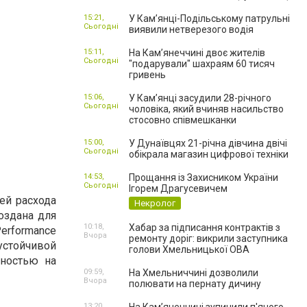
15:21,
У Кам’янці-Подільському патрульні
Сьогодні
виявили нетверезого водія
15:11,
На Камʼянеччині двоє жителів
Сьогодні
"подарували" шахраям 60 тисяч
гривень
15:06,
У Камʼянці засудили 28-річного
Сьогодні
чоловіка, який вчиняв насильство
стосовно співмешканки
15:00,
У Дунаївцях 21-річна дівчина двічі
Сьогодні
обікрала магазин цифрової техніки
14:53,
Прощання із Захисником України
Сьогодні
Ігорем Драгусевичем
ей расхода
Некролог
создана для
10:18,
Хабар за підписання контрактів з
erformance
Вчора
ремонту доріг: викрили заступника
устойчивой
голови Хмельницької ОВА
жностью на
09:59,
На Хмельниччині дозволили
Вчора
полювати на пернату дичину
13:20,