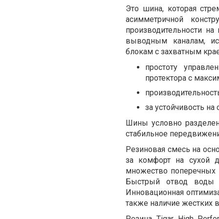
Это шина, которая стре
асимметричной конст
производительности на
выводным каналам, и
блокам с захватным крае
простоту управле
протектора с макс
производительност
за устойчивость на
Шины условно разделен
стабильное передвижени
Резиновая смесь на осн
за комфорт на сухой 
множество поперечных 
Быстрый отвод воды о
Инновационная оптимиза
также наличие жестких в
Резина Tigar High Per