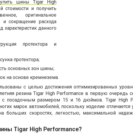
упить шины Tigar High
 стоимости и получить
венное, оригинальное
ь и сокращение расхода
д характеристик данного
трукция протектора и
сунка протектора;
сть основных зон шины;
ок на основе кремнезема.
пользованы с целью достижения оптимизированных уровн
летняя резина Tigar High Performance в первую очередь 
а с посадочным размером 15 и 16 дюймов. Tigar High P
гих марок автомобилей, поскольку изделие отличается 
а больших скоростях, легкостью, максимальной наде
ины Tigar High Performance?