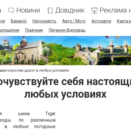
а
Новини
Довідник
Реклама н
лля
Вакансії
Нерухомість
Авто / Мото
Фотозвіти
Карта 
олошення
Помічник
Питання-Відповідь
оящим королем дорог в любых условиях
почувствуйте себя настоя
любых условиях
ельная шина Tigar
 езды по различным
м в любые погодные