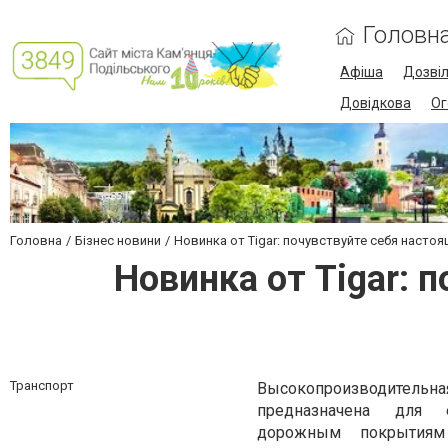
Головн
Афіша
Дозві
Довідкова
Ог
Головна
Бізнес новини
Новинка от Tigar: почувствуйте себя наст
Новинка от Tigar: 
Транспорт
Высокопроизводит
предназначена для
дорожным покрытия