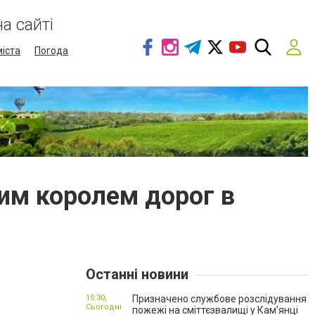
а сайті
міста
Погода
щим королем дорог в
Останні новини
15:30,
Призначено службове розслідування
Сьогодні
пожежі на сміттєзвалищі у Кам’янці