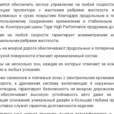
мится обеспечить легкое управление на любой скорости
рукции протектора с жесткими ребрами жесткости 
 влажных и сухих покрытиях благодаря продольным и 
спользуемому соединению кремнезема и стабильным
м. Конструкция шины Tigar High Performance продумана до
ния на любой скорости гарантирует асимметричная к
имальными ребрами жесткости;
ь на мокрой дороге обеспечивают продольные и поперечн
 сухой поверхности отвечает кремнеземный состав.
ы на несколько зон, каждая из которых отвечает за ко
е в любых условиях.
ове силиконов и плечевые зоны с заостренными кромкам
дороге, а дренажная система, включающая 4 окружных
отводов, гарантирует безопасность на мокром дорожном
беспечивает высокую устойчивость авто даже на п
ция основания, уникальный дизайн и большая глубина про
ставок служит гарантом долговечности изделия.
formance уже успела покорить тысячи автомобилистов и