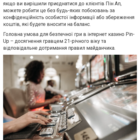
якщо ви вирішили приєднатися до клієнтів Пін Ап,
можете робити це без будь-яких побоювань за
конфіденційність особистої інформації або збереження
коштів, які будете вносити на баланс.
Головна умова для безпечної гри в інтернет казино Pin-
Up – досягнення гравцем 21-річного віку та
відповідальне дотримання правил майданчика.