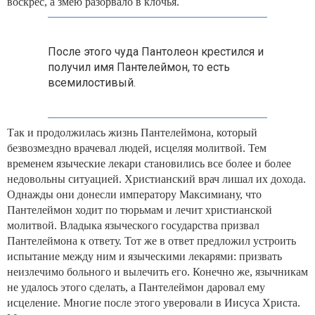
воскрес, а змею разорвало в клочья.
После этого чуда Пантолеон крестился и
получил имя Пантелеймон, то есть
всемилостивый.
Так и продолжилась жизнь Пантелеймона, который
безвозмездно врачевал людей, исцеляя молитвой. Тем
временем языческие лекари становились все более и более
недовольны ситуацией. Христианский врач лишал их дохода.
Однажды они донесли императору Максимиану, что
Пантелеймон ходит по тюрьмам и лечит христианской
молитвой. Владыка языческого государства призвал
Пантелеймона к ответу. Тот же в ответ предложил устроить
испытание между ним и языческими лекарями: призвать
неизлечимо больного и вылечить его. Конечно же, язычникам
не удалось этого сделать, а Пантелеймон даровал ему
исцеление. Многие после этого уверовали в Иисуса Христа.