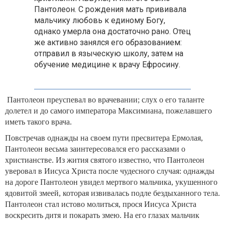
Пантолеон. С рождения мать прививала
мальчику любовь к единому Богу,
однако умерла она достаточно рано. Отец
же активно занялся его образованием:
отправил в языческую школу, затем на
обучение медицине к врачу Ефросину.
Пантолеон преуспевал во врачевании; слух о его таланте
долетел и до самого императора Максимиана, пожелавшего
иметь такого врача.
Повстречав однажды на своем пути пресвитера Ермолая,
Пантолеон весьма заинтересовался его рассказами о
христианстве. Из жития святого известно, что Пантолеон
уверовал в Иисуса Христа после чудесного случая: однажды
на дороге Пантолеон увидел мертвого мальчика, укушенного
ядовитой змеей, которая извивалась подле бездыханного тела.
Пантолеон стал истово молиться, прося Иисуса Христа
воскресить дитя и покарать змею. На его глазах мальчик