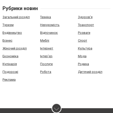
Рубрики новин
Загальний розділ
Техніка
Здоров'я
Туризм
Нерухомість
Транспорт
Будівництво
Відпочинок
Розваги
Бізнес
Меблі
Спорт
Жіночий розділ
Інтернет
Культура
Економіка
Інтер'єр
Мода
Кулінарія
Послуги
Родина
Подорожі
Робота
Дитячий розділ
Реклама