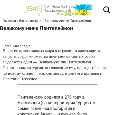
Головна
Бізнес новини
Великомученик Пантелеймон
Великомученик Пантелеймон
Загальний розділ
Для всех православных мира в церковном календаре, в
августе, среди множества почитаемых святых особо
выделяется один — Великомученик Пантелеймон.
Праздничная литургия, посвященная ему, проходит 9 августа
по новому стилю — как считается, в день его призыва в
Царствие Небесное.
Пантелеймон родился в 275 году в
Никомидии (ныне территория Турции), в
семье язычника Евсторигия и
христианки Аввулы, и имя его было