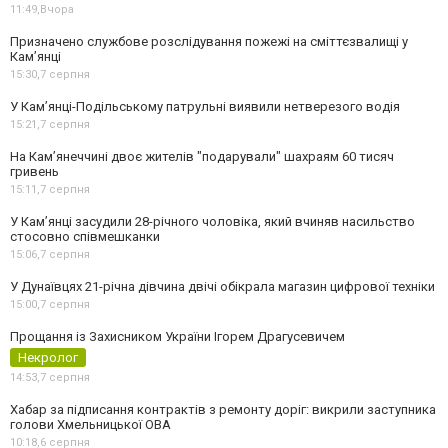
11:49,
Вчора
Призначено службове розслідування пожежі на сміттєзвалищі у
Кам’янці
15:30,
7 серпня
У Кам’янці-Подільському патрульні виявили нетверезого водія
15:21,
7 серпня
На Камʼянеччині двоє жителів "подарували" шахраям 60 тисяч
гривень
15:11,
7 серпня
У Камʼянці засудили 28-річного чоловіка, який вчиняв насильство
стосовно співмешканки
15:06,
7 серпня
У Дунаївцях 21-річна дівчина двічі обікрала магазин цифрової техніки
15:00,
7 серпня
Прощання із Захисником України Ігорем Драгусевичем
Некролог
14:53,
7 серпня
Хабар за підписання контрактів з ремонту доріг: викрили заступника
голови Хмельницької ОВА
10:18,
6 серпня