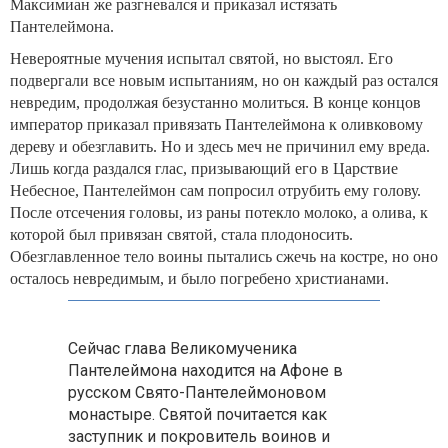
Максимиан же разгневался и приказал истязать
Пантелеймона.
Невероятные мучения испытал святой, но выстоял. Его
подвергали все новым испытаниям, но он каждый раз остался
невредим, продолжая безустанно молиться. В конце концов
император приказал привязать Пантелеймона к оливковому
дереву и обезглавить. Но и здесь меч не причинил ему вреда.
Лишь когда раздался глас, призывающий его в Царствие
Небесное, Пантелеймон сам попросил отрубить ему голову.
После отсечения головы, из раны потекло молоко, а олива, к
которой был привязан святой, стала плодоносить.
Обезглавленное тело воины пытались сжечь на костре, но оно
осталось невредимым, и было погребено христианами.
Сейчас глава Великомученика
Пантелеймона находится на Афоне в
русском Свято-Пантелеймоновом
монастыре. Святой почитается как
заступник и покровитель воинов и