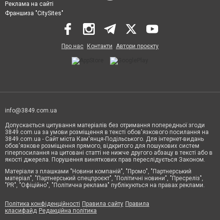
Реклама на сайті
Франшиза "CitySites"
Про нас
Контакти
Автори проєкту
info@3849.com.ua
Допускається цитування матеріалів без отримання попередньої згоди
3849.com.ua за умови розміщення в тексті обов'язкового посилання на
3849.com.ua - Сайт міста Кам'янця-Подільського. Для інтернет-видань
обов'язкове розміщення прямого, відкритого для пошукових систем
гіперпосилання на цитовані статті не нижче другого абзацу в тексті або в
якості джерела. Порушення виняткових прав переслідується Законом.
Матеріали з плашками "Новини компаній", "Промо", "Партнерський
матеріал", "Партнерський спецпроєкт", "Політичні новини", "Пресреліз",
"PR", "Офіційно", "Політична реклама" публікуються на правах реклами.
Політика конфіденційності
Правила сайту
Правила
класифайд
Редакційна політика