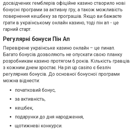
досвідчених гемблерів офіційне казино створило нові
бонусні програми за активну гру, а також можливість
повернення кешбеку за програшів. Якщо ви бажаєте
грати в українському онлайн казино, тоді пін ап - це
гарний старт.
Регулярні бонуси Пін Ап
Перевірене українське казино онлайн – це пинап.
Багато бонусів дозволяють не опускати свою планку
розробникам казино протягом 6 років. Кількість гравців
з кожним днем ​​зростає. На pin up casino є безліч
регулярних бонусів. До основної бонусної програми
можна віднести:
початковий бонус,
за активність,
кешбек,
подарунки до дня народження,
щотижневі конкурси.