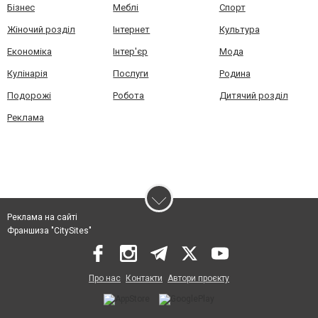
Бізнес
Меблі
Спорт
Жіночий розділ
Інтернет
Культура
Економіка
Інтер'єр
Мода
Кулінарія
Послуги
Родина
Подорожі
Робота
Дитячий розділ
Реклама
Реклама на сайті
Франшиза "CitySites"
Про нас
Контакти
Автори проєкту