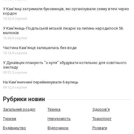
У Кам’янці затримали буковинців, які організували схему втечі через
кордон
14:52,
4 серпня
У Кам’янець-Подільській міській лікарні за липень народилося 56
малюків
10:24,
4 серпня
Частина Кам'янця залишилась без води
10:14,
4 серпня
У Дунаївцях планують "з нуля" збудувати котельню для освітнього
закладу
09:21,
3 серпня
На Камʼянеччині перейменували 6 вулиць
09:12,
3 серпня
Рубрики новин
Загальний розділ
Техніка
Здоров'я
Туризм
Нерухомість
Транспорт
Будівництво
Відпочинок
Розваги