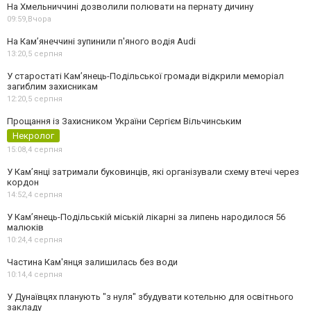
На Хмельниччині дозволили полювати на пернату дичину
09:59,
Вчора
На Камʼянеччині зупинили п'яного водія Audi
13:20,
5 серпня
У старостаті Кам’янець-Подільської громади відкрили меморіал
загиблим захисникам
12:20,
5 серпня
Прощання із Захисником України Сергієм Вільчинським
Некролог
15:08,
4 серпня
У Кам’янці затримали буковинців, які організували схему втечі через
кордон
14:52,
4 серпня
У Кам’янець-Подільській міській лікарні за липень народилося 56
малюків
10:24,
4 серпня
Частина Кам'янця залишилась без води
10:14,
4 серпня
У Дунаївцях планують "з нуля" збудувати котельню для освітнього
закладу