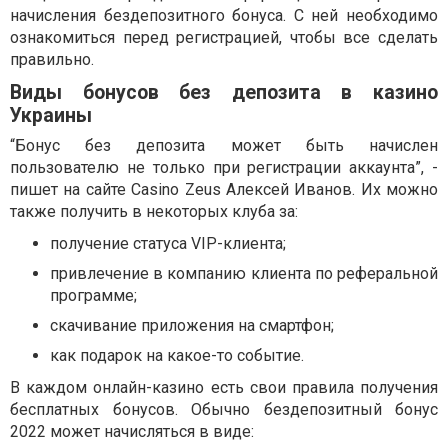
начисления бездепозитного бонуса. С ней необходимо
ознакомиться перед регистрацией, чтобы все сделать
правильно.
Виды бонусов без депозита в казино
Украины
“Бонус без депозита может быть начислен
пользователю не только при регистрации аккаунта”, -
пишет на сайте Casino Zeus Алексей Иванов. Их можно
также получить в некоторых клуба за:
получение статуса VIP-клиента;
привлечение в компанию клиента по реферальной
программе;
скачивание приложения на смартфон;
как подарок на какое-то событие.
В каждом онлайн-казино есть свои правила получения
бесплатных бонусов. Обычно бездепозитный бонус
2022 может начисляться в виде: