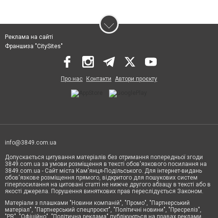
Реклама на сайті
Франшиза "CitySites"
Про нас
Контакти
Автори проєкту
info@3849.com.ua
Допускається цитування матеріалів без отримання попередньої згоди
3849.com.ua за умови розміщення в тексті обов'язкового посилання на
3849.com.ua - Сайт міста Кам'янця-Подільського. Для інтернет-видань
обов'язкове розміщення прямого, відкритого для пошукових систем
гіперпосилання на цитовані статті не нижче другого абзацу в тексті або в
якості джерела. Порушення виняткових прав переслідується Законом.
Матеріали з плашками "Новини компаній", "Промо", "Партнерський
матеріал", "Партнерський спецпроєкт", "Політичні новини", "Пресреліз",
"PR", "Офіційно", "Політична реклама" публікуються на правах реклами.