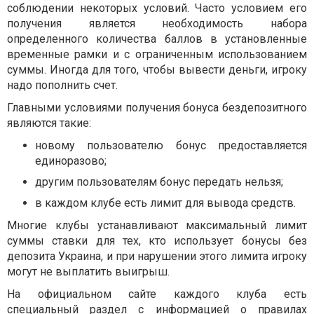
соблюдении некоторых условий. Часто условием его
получения является необходимость набора
определенного количества баллов в установленные
временные рамки и с ограниченным использованием
суммы. Иногда для того, чтобы вывести деньги, игроку
надо пополнить счет.
Главными условиями получения бонуса бездепозитного
являются такие:
новому пользователю бонус предоставляется
единоразово;
другим пользователям бонус передать нельзя;
в каждом клубе есть лимит для вывода средств.
Многие клубы устанавливают максимальный лимит
суммы ставки для тех, кто использует бонусы без
депозита Украина, и при нарушении этого лимита игроку
могут не выплатить выигрыш.
На официальном сайте каждого клуба есть
специальный раздел с информацией о правилах