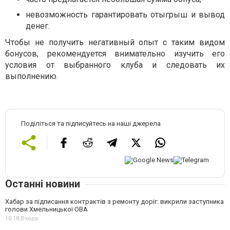
невозможность гарантировать отыгрыш и вывод
денег.
Чтобы не получить негативный опыт с таким видом
бонусов, рекомендуется внимательно изучить его
условия от выбранного клуба и следовать их
выполнению.
Поділіться та підписуйтесь на наші джерела
Останні новини
Хабар за підписання контрактів з ремонту доріг: викрили заступника
голови Хмельницької ОВА
10:18,
Вчора