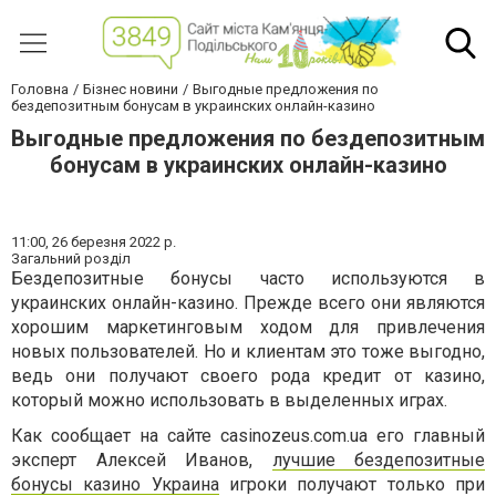
Головна
Бізнес новини
Выгодные предложения по
бездепозитным бонусам в украинских онлайн-казино
Выгодные предложения по бездепозитным
бонусам в украинских онлайн-казино
11:00,
26 березня 2022 р.
Загальний розділ
Бездепозитные бонусы часто используются в
украинских онлайн-казино. Прежде всего они являются
хорошим маркетинговым ходом для привлечения
новых пользователей. Но и клиентам это тоже выгодно,
ведь они получают своего рода кредит от казино,
который можно использовать в выделенных играх.
Как сообщает на сайте casinozeus.com.ua его главный
эксперт Алексей Иванов,
лучшие бездепозитные
бонусы казино Украина
игроки получают только при