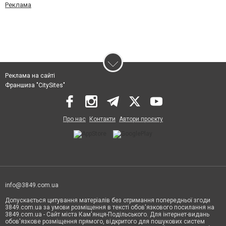
Реклама
Реклама на сайті
Франшиза "CitySites"
Про нас
Контакти
Автори проєкту
info@3849.com.ua
Допускається цитування матеріалів без отримання попередньої згоди
3849.com.ua за умови розміщення в тексті обов'язкового посилання на
3849.com.ua - Сайт міста Кам'янця-Подільського. Для інтернет-видань
обов'язкове розміщення прямого, відкритого для пошукових систем