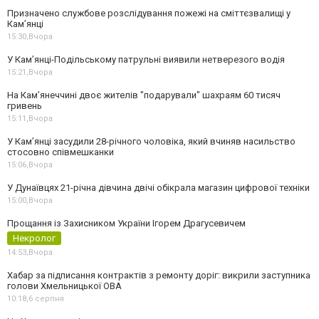
Призначено службове розслідування пожежі на сміттєзвалищі у
Кам’янці
15:30,
Вчора
У Кам’янці-Подільському патрульні виявили нетверезого водія
15:21,
Вчора
На Камʼянеччині двоє жителів "подарували" шахраям 60 тисяч
гривень
15:11,
Вчора
У Камʼянці засудили 28-річного чоловіка, який вчиняв насильство
стосовно співмешканки
15:06,
Вчора
У Дунаївцях 21-річна дівчина двічі обікрала магазин цифрової техніки
15:00,
Вчора
Прощання із Захисником України Ігорем Драгусевичем
Некролог
14:53,
Вчора
Хабар за підписання контрактів з ремонту доріг: викрили заступника
голови Хмельницької ОВА
10:18,
6 серпня