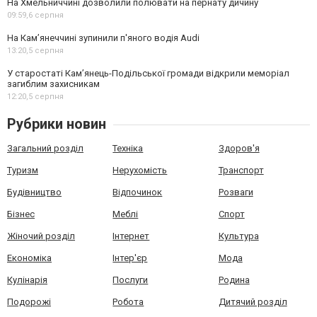
На Хмельниччині дозволили полювати на пернату дичину
09:59,
6 серпня
На Камʼянеччині зупинили п'яного водія Audi
13:20,
5 серпня
У старостаті Кам’янець-Подільської громади відкрили меморіал
загиблим захисникам
12:20,
5 серпня
Рубрики новин
Загальний розділ
Техніка
Здоров'я
Туризм
Нерухомість
Транспорт
Будівництво
Відпочинок
Розваги
Бізнес
Меблі
Спорт
Жіночий розділ
Інтернет
Культура
Економіка
Інтер'єр
Мода
Кулінарія
Послуги
Родина
Подорожі
Робота
Дитячий розділ