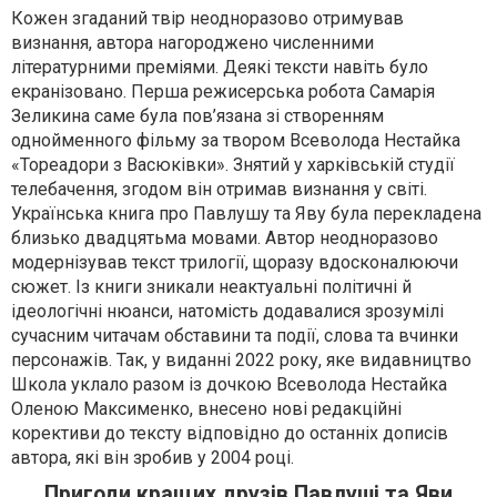
Кожен згаданий твір неодноразово отримував
визнання, автора нагороджено численними
літературними преміями. Деякі тексти навіть було
екранізовано. Перша режисерська робота Самарія
Зеликина саме була пов’язана зі створенням
однойменного фільму за твором Всеволода Нестайка
«Тореадори з Васюківки». Знятий у харківській студії
телебачення, згодом він отримав визнання у світі.
Українська книга про Павлушу та Яву була перекладена
близько двадцятьма мовами. Автор неодноразово
модернізував текст трилогії, щоразу вдосконалюючи
сюжет. Із книги зникали неактуальні політичні й
ідеологічні нюанси, натомість додавалися зрозумілі
сучасним читачам обставини та події, слова та вчинки
персонажів. Так, у виданні 2022 року, яке видавництво
Школа уклало разом із дочкою Всеволода Нестайка
Оленою Максименко, внесено нові редакційні
корективи до тексту відповідно до останніх дописів
автора, які він зробив у 2004 році.
Пригоди кращих друзів Павлуші та Яви