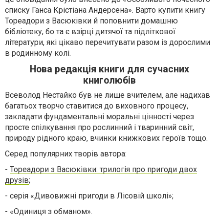
списку Ганса Крістіана Андерсена». Варто купити книгу
Тореадори з Васюківки й поповнити домашню
бібліотеку, бо та є взірці дитячої та підліткової
літератури, які цікаво перечитувати разом із дорослими
в родинному колі.
Нова редакція книги для сучасних
книголюбів
Всеволод Нестайко був не лише вчителем, але надихав
багатьох творчо ставитися до виховного процесу,
закладати фундаментальні моральні цінності через
просте спілкування про рослинний і тваринний світ,
природу рідного краю, вчинки книжкових героїв тощо.
Серед популярних творів автора:
-
Тореадори з Васюківки: трилогія про пригоди двох
друзів
;
- серія «Дивовижні пригоди в Лісовій школі»;
- «Одиниця з обманом».