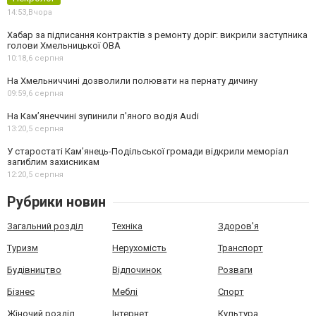
14:53,
Вчора
Хабар за підписання контрактів з ремонту доріг: викрили заступника
голови Хмельницької ОВА
10:18,
6 серпня
На Хмельниччині дозволили полювати на пернату дичину
09:59,
6 серпня
На Камʼянеччині зупинили п'яного водія Audi
13:20,
5 серпня
У старостаті Кам’янець-Подільської громади відкрили меморіал
загиблим захисникам
12:20,
5 серпня
Рубрики новин
Загальний розділ
Техніка
Здоров'я
Туризм
Нерухомість
Транспорт
Будівництво
Відпочинок
Розваги
Бізнес
Меблі
Спорт
Жіночий розділ
Інтернет
Культура