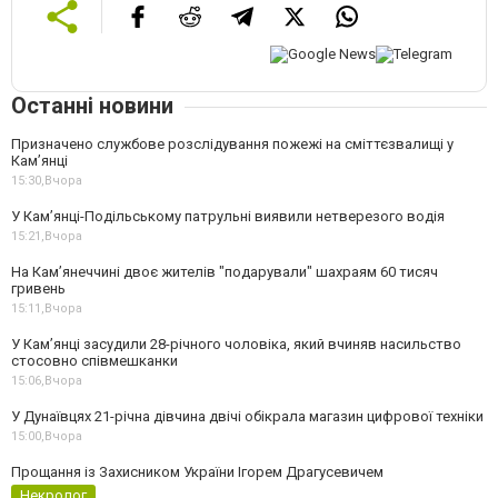
Останні новини
Призначено службове розслідування пожежі на сміттєзвалищі у
Кам’янці
15:30,
Вчора
У Кам’янці-Подільському патрульні виявили нетверезого водія
15:21,
Вчора
На Камʼянеччині двоє жителів "подарували" шахраям 60 тисяч
гривень
15:11,
Вчора
У Камʼянці засудили 28-річного чоловіка, який вчиняв насильство
стосовно співмешканки
15:06,
Вчора
У Дунаївцях 21-річна дівчина двічі обікрала магазин цифрової техніки
15:00,
Вчора
Прощання із Захисником України Ігорем Драгусевичем
Некролог