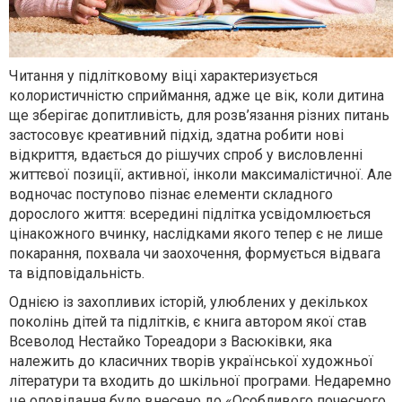
Читання у підлітковому віці характеризується
колористичністю сприймання, адже це вік, коли дитина
ще зберігає допитливість, для розв’язання різних питань
застосовує креативний підхід, здатна робити нові
відкриття, вдається до рішучих спроб у висловленні
життєвої позиції, активної, інколи максималістичної. Але
водночас поступово пізнає елементи складного
дорослого життя: всередині підлітка усвідомлюється
цінакожного вчинку, наслідками якого тепер є не лише
покарання, похвала чи заохочення, формується відвага
та відповідальність.
Однією із захопливих історій, улюблених у декількох
поколінь дітей та підлітків, є книга автором якої став
Всеволод Нестайко Тореадори з Васюківки, яка
належить до класичних творів української художньої
літератури та входить до шкільної програми. Недаремно
це оповідання було внесено до «Особливого почесного