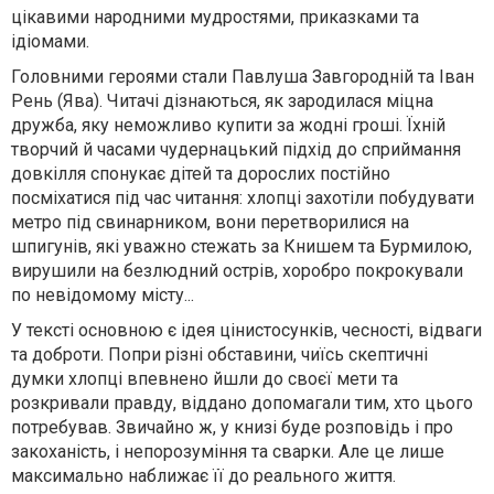
цікавими народними мудростями, приказками та
ідіомами.
Головними героями стали Павлуша Завгородній та Іван
Рень (Ява). Читачі дізнаються, як зародилася міцна
дружба, яку неможливо купити за жодні гроші. Їхній
творчий й часами чудернацький підхід до сприймання
довкілля спонукає дітей та дорослих постійно
посміхатися під час читання: хлопці захотіли побудувати
метро під свинарником, вони перетворилися на
шпигунів, які уважно стежать за Книшем та Бурмилою,
вирушили на безлюдний острів, хоробро покрокували
по невідомому місту...
У тексті основною є ідея цінистосунків, чесності, відваги
та доброти. Попри різні обставини, чиїсь скептичні
думки хлопці впевнено йшли до своєї мети та
розкривали правду, віддано допомагали тим, хто цього
потребував. Звичайно ж, у книзі буде розповідь і про
закоханість, і непорозуміння та сварки. Але це лише
максимально наближає її до реального життя.