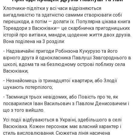
Хлопчики-підлітки у всі часи відрізняються
вигадливістю та здатністю самими створювати собі
перешкоди, а потім — долати їх. Популярна цікава книга
Тореадори з Васюківки— це скарбничка пригодницьких
історій про витівки, мандри, щоденне життя двох друзів.
Вона поділена на 3 розділи:
- Надзвичайні пригоди Робінзона Кукурузо та його
вірного друга й однокласника Павлуші Завгороднього в
школі, вдома та на безлюдному острові поблизу села
Васюківки;
- Незнайомець із тринадцятої квартири, або Злодії
шукають потерпілого;
- Таємниця трьох невідомих, або Повість про те, як
посварилися Іван Васильович з Павлом Денисовичем і
що з того вийшло.
Усі події відбуваються в Україні, здебільшого в селі
Васюківка. Кожен персонаж має власний характер і
стиль висловлювання. Сюжетна лінія насичена