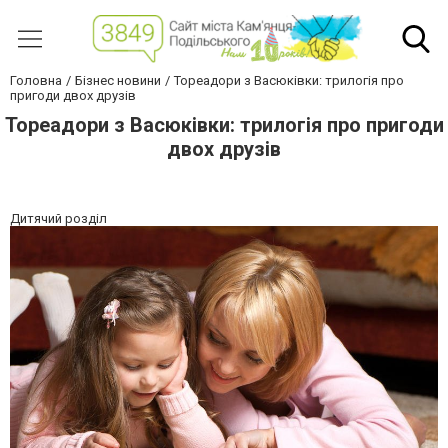
Головна
Бізнес новини
Тореадори з Васюківки: трилогія про
пригоди двох друзів
Тореадори з Васюківки: трилогія про пригоди
двох друзів
Дитячий розділ