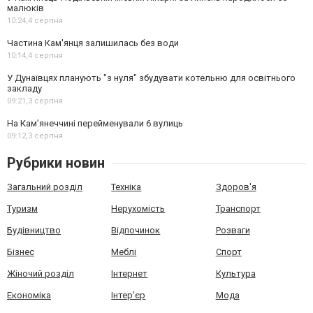
малюків
10:24,
4 серпня
Частина Кам'янця залишилась без води
10:14,
4 серпня
У Дунаївцях планують "з нуля" збудувати котельню для освітнього
закладу
09:21,
3 серпня
На Камʼянеччині перейменували 6 вулиць
09:12,
3 серпня
Рубрики новин
Загальний розділ
Техніка
Здоров'я
Туризм
Нерухомість
Транспорт
Будівництво
Відпочинок
Розваги
Бізнес
Меблі
Спорт
Жіночий розділ
Інтернет
Культура
Економіка
Інтер'єр
Мода