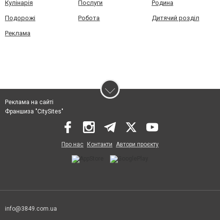
Кулінарія
Послуги
Родина
Подорожі
Робота
Дитячий розділ
Реклама
Реклама на сайті
Франшиза "CitySites"
Про нас
Контакти
Автори проєкту
info@3849.com.ua