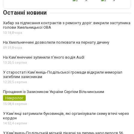
Останні новини
Хабар за підписання контрактів з ремонту доріг: викрили заступника
голови Хмельницької ОВА
10:18,
Вчора
На Хмельниччині дозволили полювати на пернату дичину
09:59,
Вчора
На Камʼянеччині зупинили п'яного водія Audi
13:20,
5 серпня
У старостаті Кам’янець-Подільської громади відкрили меморіал
загиблим захисникам
12:20,
5 серпня
Прощання із Захисником України Сергієм Вільчинським
Некролог
15:08,
4 серпня
У Кам’янці затримали буковинців, які організували схему втечі через
кордон
14:52,
4 серпня
У Кам’янець-Подільській міській лікарні за липень народилося 56