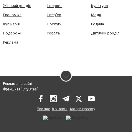
Жіночий розділ
Інтернет
Культура
Економіка
Інтер'єр
Мода
Кулінарія
Послуги
Родина
Подорожі
Робота
Дитячий розділ
Реклама
Реклама на сайті
Франшиза "CitySites"
Про нас
Контакти
Автори проєкту