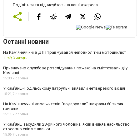
Поділіться та підписуйтесь на наші джерела
Останні новини
На Кам’янеччині в ДТП травмувався неповнолітній мотоцикліст
11:49,
Сьогодні
Призначено службове розслідування пожежі на сміттєзвалищі у
Кам’янці
15:30,
7 серпня
У Кам’янці-Подільському патрульні виявили нетверезого водія
15:21,
7 серпня
На Камʼянеччині двоє жителів "подарували" шахраям 60 тисяч
гривень
15:11,
7 серпня
У Камʼянці засудили 28-річного чоловіка, який вчиняв насильство
стосовно співмешканки
15:06,
7 серпня