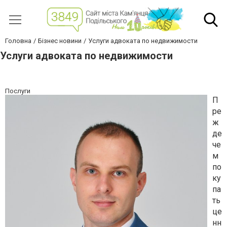
Головна
Бізнес новини
Услуги адвоката по недвижимости
Услуги адвоката по недвижимости
Послуги
П
ре
ж
де
че
м
по
ку
па
ть
це
нн