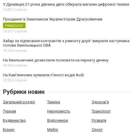
У Дунаївцях 21-річна дівчина двічі обікрала магазин цифрової техніки
15:00,
7 серпня
Прощання із Захисником України Ігорем Драгусевичем
Некролог
14:53,
7 серпня
Хабар за підписання контрактів з ремонту доріг: викрили заступника
голови Хмельницької ОВА
10:18,
6 серпня
На Хмельниччині дозволили полювати на пернату дичину
09:59,
6 серпня
На Камʼянеччині зупинили п'яного водія Audi
13:20,
5 серпня
Рубрики новин
Загальний розділ
Техніка
Здоров'я
Туризм
Нерухомість
Транспорт
Будівництво
Відпочинок
Розваги
Бізнес
Меблі
Спорт