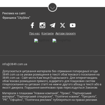
Реклама на сайті
Франшиза "CitySites"
Про нас
Контакти
Автори проєкту
info@3849.com.ua
Допускається цитування матеріалів без отримання попередньої згоди
3849.com.ua за умови розміщення в тексті обов'язкового посилання на
3849.com.ua - Сайт міста Кам'янця-Подільського. Для інтернет-видань
обов'язкове розміщення прямого, відкритого для пошукових систем
гіперпосилання на цитовані статті не нижче другого абзацу в тексті або в
якості джерела. Порушення виняткових прав переслідується Законом.
Матеріали з плашками "Новини компаній", "Промо", "Партнерський
матеріал", "Партнерський спецпроєкт", "Політичні новини", "Пресреліз",
"PR", "Офіційно", "Політична реклама" публікуються на правах реклами.