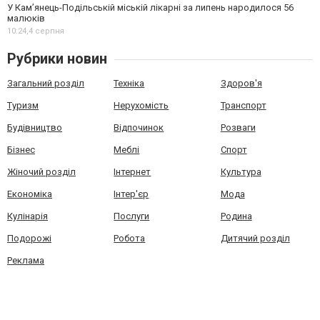
У Кам’янець-Подільській міській лікарні за липень народилося 56
малюків
10:24,
4 серпня
Рубрики новин
Загальний розділ
Техніка
Здоров'я
Туризм
Нерухомість
Транспорт
Будівництво
Відпочинок
Розваги
Бізнес
Меблі
Спорт
Жіночий розділ
Інтернет
Культура
Економіка
Інтер'єр
Мода
Кулінарія
Послуги
Родина
Подорожі
Робота
Дитячий розділ
Реклама