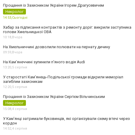
Прощання із Захисником України Ігорем Драгусевичем
Некролог
14:53,
Сьогодні
Хабар за підписання контрактів з ремонту доріг: викрили заступника
голови Хмельницької ОВА
10:18,
Вчора
На Хмельниччині дозволили полювати на пернату дичину
09:59,
Вчора
На Камʼянеччині зупинили п'яного водія Audi
13:20,
5 серпня
У старостаті Кам’янець-Подільської громади відкрили меморіал
загиблим захисникам
12:20,
5 серпня
Прощання із Захисником України Сергієм Вільчинським
Некролог
15:08,
4 серпня
У Кам’янці затримали буковинців, які організували схему втечі через
кордон
14:52,
4 серпня