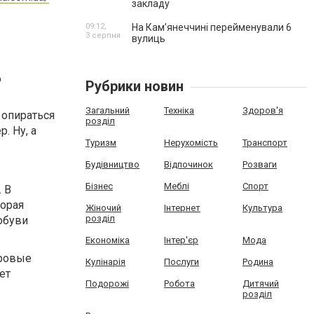
закладу
09:12,
На Камʼянеччині перейменували 6
3 серпня
вулиць
о
Рубрики новин
Загальний
Техніка
Здоров'я
 опираться
розділ
. Ну, а
Туризм
Нерухомість
Транспорт
Будівництво
Відпочинок
Розваги
Бізнес
Меблі
Спорт
 В
торая
Жіночий
Інтернет
Культура
розділ
обуви
Економіка
Інтер'єр
Мода
ировые
Кулінарія
Послуги
Родина
ет
Подорожі
Робота
Дитячий
розділ