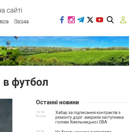
а сайті
міста
Погода
 в футбол
Останні новини
10:18,
Хабар за підписання контрактів з
Вчора
ремонту доріг: викрили заступника
голови Хмельницької ОВА
09:59,