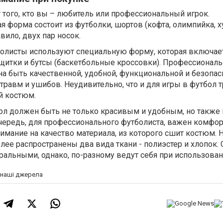
того, кто вы – любитель или профессиональный игрок.
 форма состоит из футболки, шортов (кофта, олимпийка, х
авило, двух пар носок.
листы используют специальную форму, которая включает
 щитки и бутсы (баскетбольные кроссовки). Профессиональ
а быть качественной, удобной, функциональной и безопас
травм и ушибов. Неудивительно, что и для игры в футбол т
й костюм.
ол должен быть не только красивым и удобным, но также 
чередь, для профессионального футболиста, важен комфор
нимание на качество материала, из которого сшит костюм. 
лее распространены два вида ткани - полиэстер и хлопок. 
ральными, однако, по-разному ведут себя при использован
а наші джерела