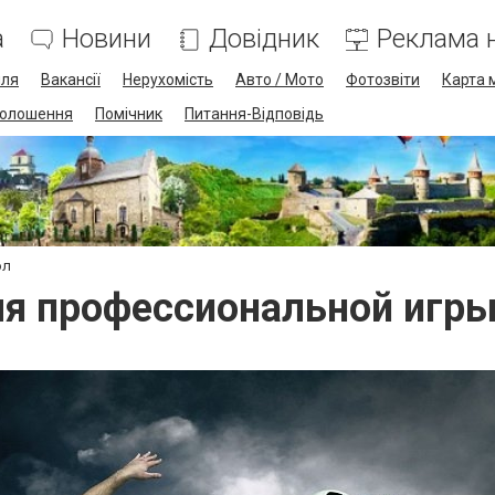
а
Новини
Довідник
Реклама н
лля
Вакансії
Нерухомість
Авто / Мото
Фотозвіти
Карта 
олошення
Помічник
Питання-Відповідь
ол
я профессиональной игры