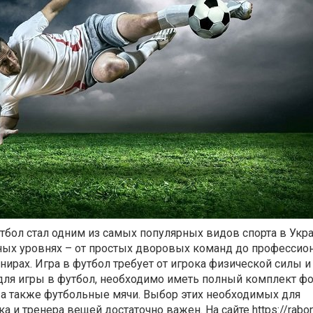
тбол стал одним из самых популярных видов спорта в Укра
чных уровнях – от простых дворовых команд до професси
нирах. Игра в футбол требует от игрока физической силы и
 для игры в футбол, необходимо иметь полный комплект ф
 а также футбольные мячи. Выбор этих необходимых для
а и тренера вещей достаточно важен. На сайте
https://rabo