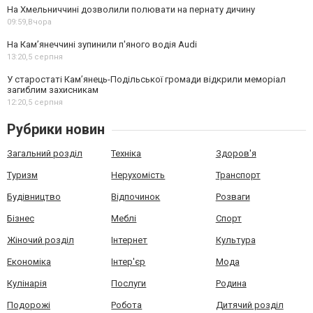
На Хмельниччині дозволили полювати на пернату дичину
09:59,
Вчора
На Камʼянеччині зупинили п'яного водія Audi
13:20,
5 серпня
У старостаті Кам’янець-Подільської громади відкрили меморіал
загиблим захисникам
12:20,
5 серпня
Рубрики новин
Загальний розділ
Техніка
Здоров'я
Туризм
Нерухомість
Транспорт
Будівництво
Відпочинок
Розваги
Бізнес
Меблі
Спорт
Жіночий розділ
Інтернет
Культура
Економіка
Інтер'єр
Мода
Кулінарія
Послуги
Родина
Подорожі
Робота
Дитячий розділ