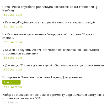
Призначено службове розслідування пожежі на сміттєзвалищі у
Кам’янці
15:30,
Сьогодні
У Кам’янці-Подільському патрульні виявили нетверезого водія
15:21,
Сьогодні
На Камʼянеччині двоє жителів "подарували" шахраям 60 тисяч
гривень
15:11,
Сьогодні
У Камʼянці засудили 28-річного чоловіка, який вчиняв насильство
стосовно співмешканки
15:06,
Сьогодні
У Дунаївцях 21-річна дівчина двічі обікрала магазин цифрової техніки
15:00,
Сьогодні
Прощання із Захисником України Ігорем Драгусевичем
Некролог
14:53,
Сьогодні
Хабар за підписання контрактів з ремонту доріг: викрили заступника
голови Хмельницької ОВА
10:18,
Вчора