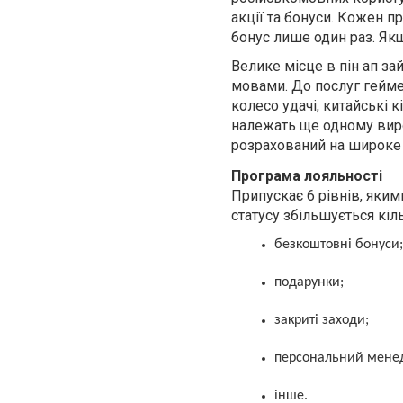
акції та бонуси. Кожен п
бонус лише один раз. Якщ
Велике місце в пін ап з
мовами. До послуг гейме
колесо удачі, китайські 
належать ще одному виро
розрахований на широке 
Програма лояльності
Припускає 6 рівнів, яки
статусу збільшується кіль
безкоштовні бонуси;
подарунки;
закриті заходи;
персональний мене
інше.