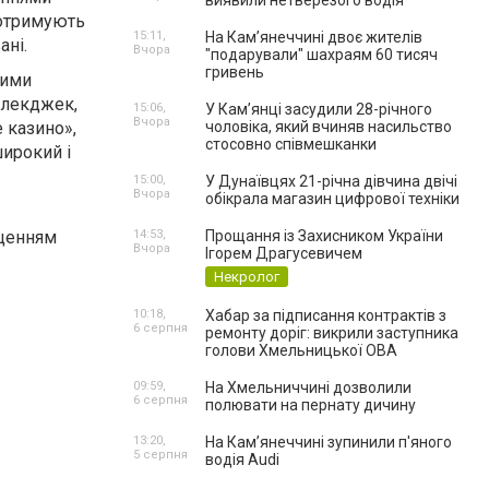
виявили нетверезого водія
) отримують
15:11,
На Камʼянеччині двоє жителів
ані.
Вчора
"подарували" шахраям 60 тисяч
гривень
ними
блекджек,
15:06,
У Камʼянці засудили 28-річного
Вчора
е казино»,
чоловіка, який вчиняв насильство
стосовно співмешканки
широкий і
15:00,
У Дунаївцях 21-річна дівчина двічі
Вчора
обікрала магазин цифрової техніки
ищенням
14:53,
Прощання із Захисником України
Вчора
Ігорем Драгусевичем
Некролог
10:18,
Хабар за підписання контрактів з
6 серпня
ремонту доріг: викрили заступника
голови Хмельницької ОВА
09:59,
На Хмельниччині дозволили
6 серпня
полювати на пернату дичину
13:20,
На Камʼянеччині зупинили п'яного
5 серпня
водія Audi