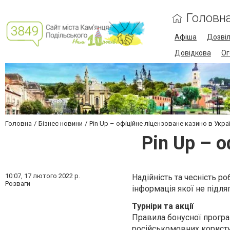
Головн
Афіша
Дозві
Довідкова
Ог
Головна
Бізнес новини
Pin Up – офіційне ліцензоване казино в Украї
Pin Up – о
10:07,
17 лютого 2022 р.
Надійність та чесність ро
Розваги
інформація якої не підляг
Турніри та акції
Правила бонусної програм
російськомовних користу