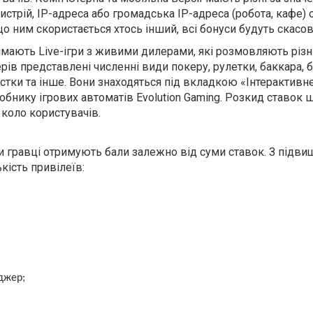
ристрій, IP-адреса або громадська IP-адреса (робота, кафе
о ним скористається хтось інший, всі бонуси будуть скасов
аймають Live-ігри з живими дилерами, які розмовляють різ
рів представлені численні види покеру, рулетки, баккара, 
кістки та інше. Вони знаходяться під вкладкою «Інтерактивн
бнику ігрових автоматів Evolution Gaming. Розкид ставок 
коло користувачів.
ми гравці отримують бали залежно від суми ставок. З підв
кість привілеїв:
джер;