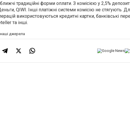
ближчі традиційні форми оплати. З комісією у 2,5% депозит
ньги, QIWI. Інші платіжні системи комісію не стягують. Д
перацій використовуються кредитні картки, банківські пере
teller та інші.
а наші джерела