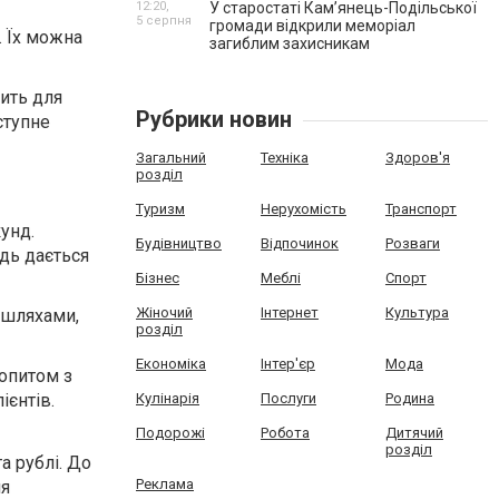
12:20,
У старостаті Кам’янець-Подільської
5 серпня
громади відкрили меморіал
. Їх можна
загиблим захисникам
дить для
Рубрики новин
ступне
Загальний
Техніка
Здоров'я
розділ
Туризм
Нерухомість
Транспорт
унд.
Будівництво
Відпочинок
Розваги
дь дається
Бізнес
Меблі
Спорт
Жіночий
Інтернет
Культура
 шляхами,
розділ
Економіка
Інтер'єр
Мода
попитом з
ієнтів.
Кулінарія
Послуги
Родина
Подорожі
Робота
Дитячий
розділ
а рублі. До
Реклама
ля