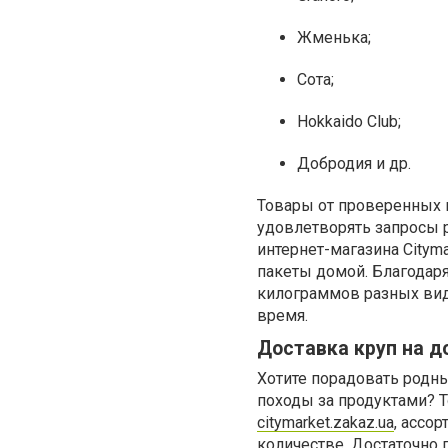
Жменька;
Сота;
Hokkaido Club;
Добродия и др.
Товары от проверенных п
удовлетворять запросы р
интернет-магазина Cityma
пакеты домой. Благодаря
килограммов разных ви
время.
Доставка круп на д
Хотите порадовать родны
походы за продуктами? Т
citymarket.zakaz.ua
, ассо
количестве. Достаточно 