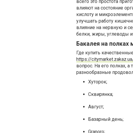
всего это простота приг
влияют на состояние орг
кислоту и микроэлементы 
улучшать работу кишечно
влияние на нервную и с
белки, жиры, углеводы и
Бакалея на полках 
Где купить качественны
https://citymarket.zakaz.u
вопрос. На его полках, а
разнообразные продовол
Хуторок;
Сквирянка;
Август;
Базарный день;
Granoro;