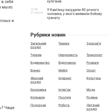
хуліганів
 в себя
и мыло.
13:08,
У Камʼянці засудили 40-річного
31 липня
чоловіка, у якого виявили бойову
гранату
усных и
Рубрики новин
Загальний
Техніка
Здоров'я
розділ
Туризм
Нерухомість
Транспорт
Будівництво
Відпочинок
Розваги
Бізнес
Меблі
Спорт
Жіночий
Інтернет
Культура
розділ
Економіка
Інтер'єр
Мода
Кулінарія
Послуги
Родина
Подорожі
Робота
Дитячий
ь? Чаще
розділ