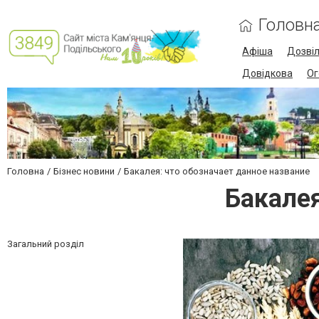
Головн
Афіша
Дозві
Довідкова
Ог
Головна
Бізнес новини
Бакалея: что обозначает данное название
Бакалея
Загальний розділ