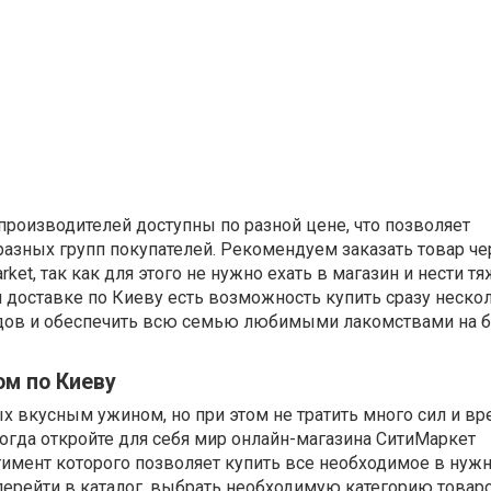
роизводителей доступны по разной цене, что позволяет
азных групп покупателей. Рекомендуем заказать товар че
rket, так как для этого не нужно ехать в магазин и нести 
 доставке по Киеву есть возможность купить сразу неско
дов и обеспечить всю семью любимыми лакомствами на
ом по Киеву
х вкусным ужином, но при этом не тратить много сил и вр
огда откройте для себя мир онлайн-магазина СитиМаркет
ртимент которого позволяет купить все необходимое в нуж
перейти в каталог, выбрать необходимую категорию товаро