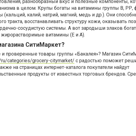
отовления, разнообразный вкус и полезные компоненты, к
анизма в целом. Крупы богаты на витамины группы В, РР,
(кальций, калий, натрий, магний, медь и др.). Они способ
го тракта, восстанавливать структуру кожи, оказывать по
ердечно-сосудистую системы. А вот зародыши злаков бога
 жирорастворимые витамины (Е и А).
магазина СитиМаркет?
е и проверенные товары группы «Бакалея»? Магазин Сити
a/ru/categories/grocery-citymarket/
с радостью поможет реш
 также на страницах интернет-каталога покупатели найдут
ьственные продукты от известных торговых брендов. Сре