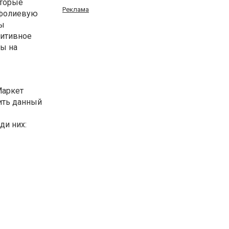
оторые
Реклама
 фолиевую
ны
зитивное
ты на
Маркет
ить данный
ди них: