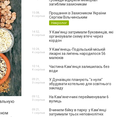
громади відкрили меморіал
загиблим захисникам
15:08,
Прощання із Захисником України
4 серпня
Сергієм Вільчинським
Некролог
14:52,
У Кам’янці затримали буковинців, які
4 серпня
організували схему втечі через
кордон
10:24,
У Кам’янець-Подільській міській
4 серпня
лікарні за липень народилося 56
малюків
10:14,
Частина Кам'янця залишилась без
4 серпня
води
09:21,
У Дунаївцях планують "з нуля"
3 серпня
збудувати котельню для освітнього
закладу
09:12,
На Камʼянеччині перейменували 6
3 серпня
вулиць
иальную
09:21,
Вчинили бійку в парку: у Кам’янці
нном
1 серпня
затримали трьох неповнолітніх