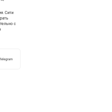
я. Сити
рать
тельно с
а