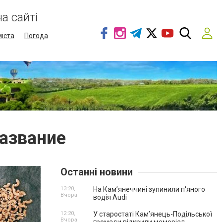
а сайті
міста
Погода
название
Останні новини
13:20,
На Камʼянеччині зупинили п'яного
Вчора
водія Audi
12:20,
У старостаті Кам’янець-Подільської
Вчора