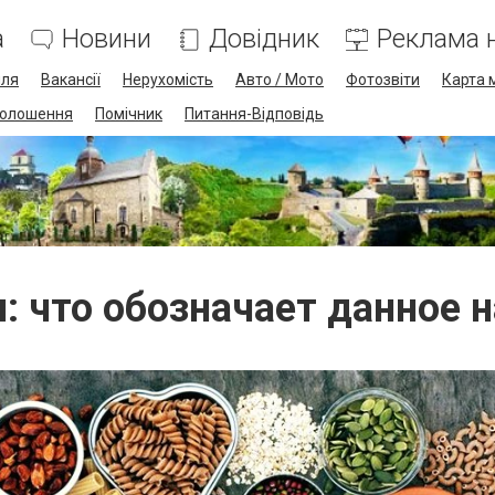
а
Новини
Довідник
Реклама н
лля
Вакансії
Нерухомість
Авто / Мото
Фотозвіти
Карта 
олошення
Помічник
Питання-Відповідь
: что обозначает данное 