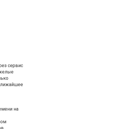
рез сервис
тяжелые
лько
 ближайшее
емени на
ном
в,