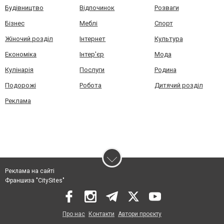
Будівництво
Відпочинок
Розваги
Бізнес
Меблі
Спорт
Жіночий розділ
Інтернет
Культура
Економіка
Інтер'єр
Мода
Кулінарія
Послуги
Родина
Подорожі
Робота
Дитячий розділ
Реклама
Реклама на сайті
Франшиза "CitySites"
Про нас
Контакти
Автори проєкту