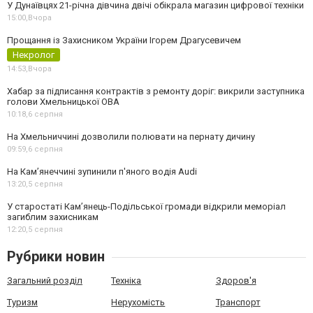
У Дунаївцях 21-річна дівчина двічі обікрала магазин цифрової техніки
15:00,
Вчора
Прощання із Захисником України Ігорем Драгусевичем
Некролог
14:53,
Вчора
Хабар за підписання контрактів з ремонту доріг: викрили заступника
голови Хмельницької ОВА
10:18,
6 серпня
На Хмельниччині дозволили полювати на пернату дичину
09:59,
6 серпня
На Камʼянеччині зупинили п'яного водія Audi
13:20,
5 серпня
У старостаті Кам’янець-Подільської громади відкрили меморіал
загиблим захисникам
12:20,
5 серпня
Рубрики новин
Загальний розділ
Техніка
Здоров'я
Туризм
Нерухомість
Транспорт