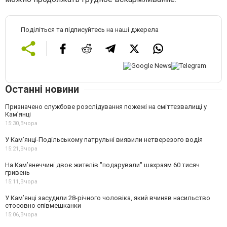
Поділіться та підписуйтесь на наші джерела
Останні новини
Призначено службове розслідування пожежі на сміттєзвалищі у
Кам’янці
15:30,
Вчора
У Кам’янці-Подільському патрульні виявили нетверезого водія
15:21,
Вчора
На Камʼянеччині двоє жителів "подарували" шахраям 60 тисяч
гривень
15:11,
Вчора
У Камʼянці засудили 28-річного чоловіка, який вчиняв насильство
стосовно співмешканки
15:06,
Вчора