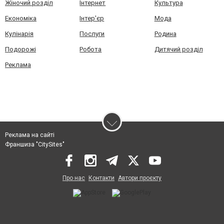
Жіночий розділ
Інтернет
Культура
Економіка
Інтер'єр
Мода
Кулінарія
Послуги
Родина
Подорожі
Робота
Дитячий розділ
Реклама
Реклама на сайті
Франшиза "CitySites"
Про нас
Контакти
Автори проєкту