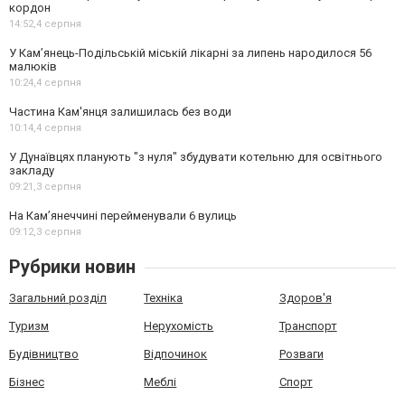
кордон
14:52,
4 серпня
У Кам’янець-Подільській міській лікарні за липень народилося 56
малюків
10:24,
4 серпня
Частина Кам'янця залишилась без води
10:14,
4 серпня
У Дунаївцях планують "з нуля" збудувати котельню для освітнього
закладу
09:21,
3 серпня
На Камʼянеччині перейменували 6 вулиць
09:12,
3 серпня
Рубрики новин
Загальний розділ
Техніка
Здоров'я
Туризм
Нерухомість
Транспорт
Будівництво
Відпочинок
Розваги
Бізнес
Меблі
Спорт