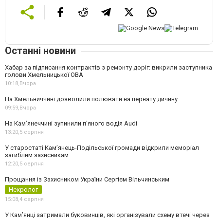
Останні новини
Хабар за підписання контрактів з ремонту доріг: викрили заступника
голови Хмельницької ОВА
10:18,
Вчора
На Хмельниччині дозволили полювати на пернату дичину
09:59,
Вчора
На Камʼянеччині зупинили п'яного водія Audi
13:20,
5 серпня
У старостаті Кам’янець-Подільської громади відкрили меморіал
загиблим захисникам
12:20,
5 серпня
Прощання із Захисником України Сергієм Вільчинським
Некролог
15:08,
4 серпня
У Кам’янці затримали буковинців, які організували схему втечі через