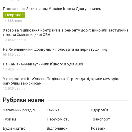
Прощання із Захисником України Ігорем Драгусевичем
Некролог
14:53,
Вчора
Хабар за підписання контрактів з ремонту доріг: викрили заступника
голови Хмельницької ОВА
10:18,
6 серпня
На Хмельниччині дозволили полювати на пернату дичину
09:59,
6 серпня
На Камʼянеччині зупинили п'яного водія Audi
13:20,
5 серпня
У старостаті Кам’янець-Подільської громади відкрили меморіал
загиблим захисникам
12:20,
5 серпня
Рубрики новин
Загальний розділ
Техніка
Здоров'я
Туризм
Нерухомість
Транспорт
Будівництво
Відпочинок
Розваги