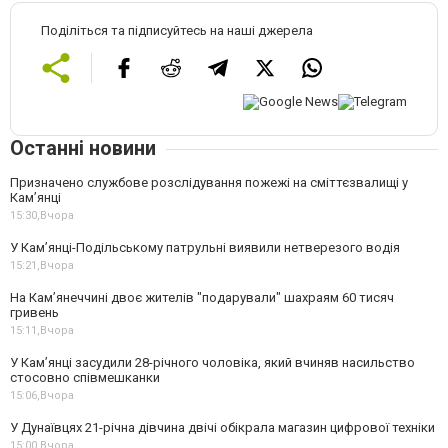
Поділіться та підписуйтесь на наші джерела
Останні новини
Призначено службове розслідування пожежі на сміттєзвалищі у
Кам’янці
15:30,
Вчора
У Кам’янці-Подільському патрульні виявили нетверезого водія
15:21,
Вчора
На Камʼянеччині двоє жителів "подарували" шахраям 60 тисяч
гривень
15:11,
Вчора
У Камʼянці засудили 28-річного чоловіка, який вчиняв насильство
стосовно співмешканки
15:06,
Вчора
У Дунаївцях 21-річна дівчина двічі обікрала магазин цифрової техніки
15:00,
Вчора