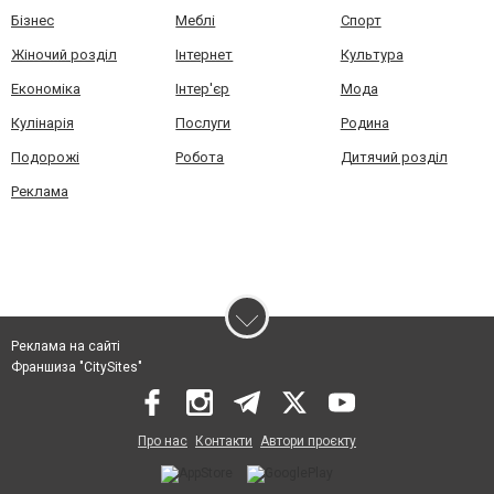
Бізнес
Меблі
Спорт
Жіночий розділ
Інтернет
Культура
Економіка
Інтер'єр
Мода
Кулінарія
Послуги
Родина
Подорожі
Робота
Дитячий розділ
Реклама
Реклама на сайті
Франшиза "CitySites"
Про нас
Контакти
Автори проєкту