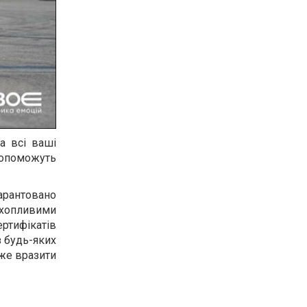
а всі ваші
допоможуть
гарантовано
хопливими
ертифікатів
з будь-яких
оже вразити