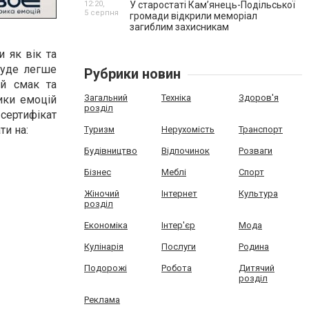
12:20,
У старостаті Кам’янець-Подільської
5 серпня
громади відкрили меморіал
загиблим захисникам
 як вік та
буде легше
Рубрики новин
ий смак та
Загальний
Техніка
Здоров'я
ики емоцій
розділ
 сертифікат
ти на:
Туризм
Нерухомість
Транспорт
Будівництво
Відпочинок
Розваги
Бізнес
Меблі
Спорт
Жіночий
Інтернет
Культура
розділ
Економіка
Інтер'єр
Мода
Кулінарія
Послуги
Родина
Подорожі
Робота
Дитячий
розділ
Реклама