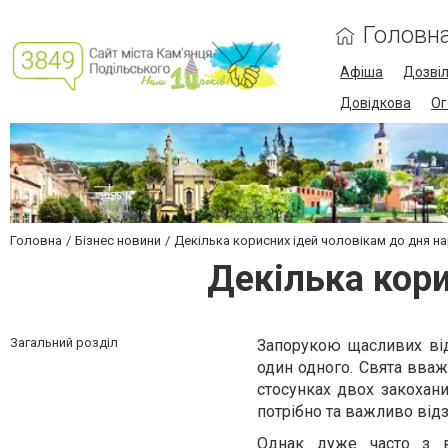
Головн
Афіша
Дозві
Довідкова
Ог
Головна
Бізнес новини
Декілька корисних ідей чоловікам до дня 
Декілька кор
Загальний розділ
Запорукою щасливих ві
один одного. Свята вва
стосунках двох закохан
потрібно та важливо від
Однак дуже часто з в