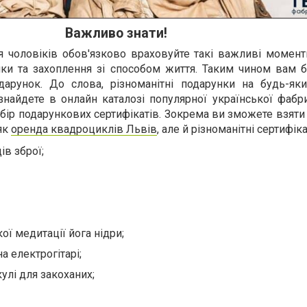
Важливо знати!
 чоловіків обов'язково враховуйте такі важливі моменти
ички та захоплення зі способом життя. Таким чином вам 
дарунок. До слова, різноманітні подарунки на будь-як
найдете в онлайн каталозі популярної української фабр
ибір подарункових сертифікатів. Зокрема ви зможете взяти
 як
оренда квадроциклів Львів
, але й різноманітні сертифіка
ів зброї;
ої медитації йога нідри;
а електрогітарі;
кулі для закоханих;