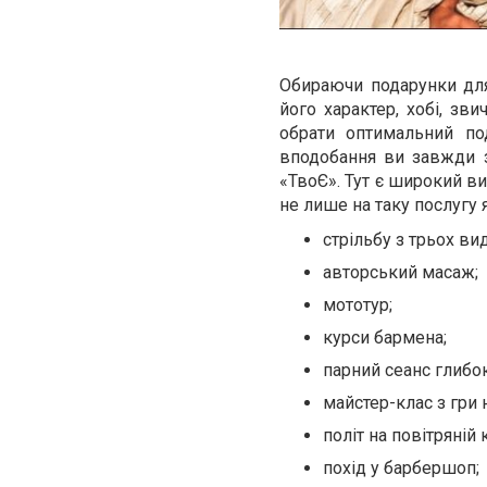
Обираючи подарунки для
його характер, хобі, зв
обрати оптимальний по
вподобання ви завжди з
«ТвоЄ». Тут є широкий в
не лише на таку послугу
стрільбу з трьох вид
авторський масаж;
мототур;
курси бармена;
парний сеанс глибок
майстер-клас з гри н
політ на повітряній 
похід у барбершоп;