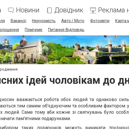
а
Новини
Довідник
Реклама н
лля
Вакансії
Нерухомість
Авто / Мото
Фотозвіти
Карта 
олошення
Помічник
Питання-Відповідь
народження
исних ідей чоловікам до д
дносин вважається робота обох людей та однаково силь
жаються тим самим об'єднуючим та особливим фактором у
их людей. Саме тому аби кожне зі святкувань було особл
значати пам'ятними подарунками.
ибором таких подарунків можуть виникати труднощі.