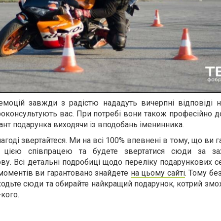
емоцій завжди з радістю нададуть вичерпні відповіді н
роконсультують вас. При потребі вони також професійно 
ант подарунка виходячи із вподобань іменинника.
агоді звертайтеся. Ми на всі 100% впевнені в тому, що ви 
і цією співпрацею та будете звертатися сюди за за
ву. Всі детальні подробиці щодо переліку подарункових с
 моментів ви гарантовано знайдете
на цьому сайті
. Тому бе
ходьте сюди та обирайте найкращий подарунок, котрий зм
-кого.