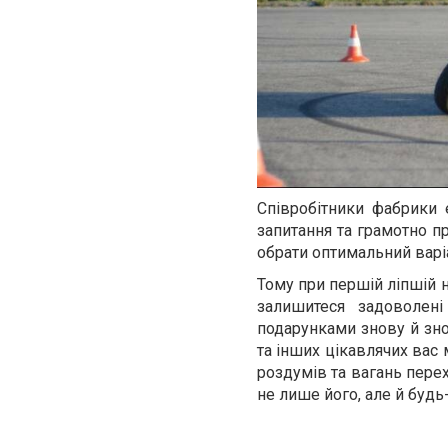
Співробітники фабрики 
запитання та грамотно п
обрати оптимальний варі
Тому при першій ліпшій н
залишитеся задоволен
подарунками знову й зно
та інших цікавлячих вас
роздумів та вагань пере
не лише його, але й будь