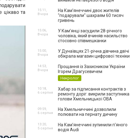
виявили нетверезого водія
подарувати
15:11,
На Камʼянеччині двоє жителів
е цікаво та
Вчора
"подарували" шахраям 60 тисяч
гривень
15:06,
У Камʼянці засудили 28-річного
Вчора
чоловіка, який вчиняв насильство
стосовно співмешканки
15:00,
У Дунаївцях 21-річна дівчина двічі
Вчора
обікрала магазин цифрової техніки
14:53,
Прощання із Захисником України
Вчора
Ігорем Драгусевичем
Некролог
10:18,
Хабар за підписання контрактів з
6 серпня
ремонту доріг: викрили заступника
голови Хмельницької ОВА
09:59,
На Хмельниччині дозволили
6 серпня
полювати на пернату дичину
13:20,
На Камʼянеччині зупинили п'яного
5 серпня
водія Audi