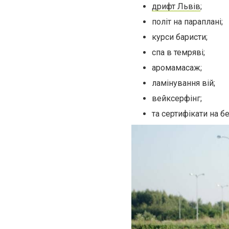
дрифт Львів
;
політ на параплані;
курси баристи;
спа в темряві;
аромамасаж;
ламінування вій;
вейксерфінг;
та сертифікати на б