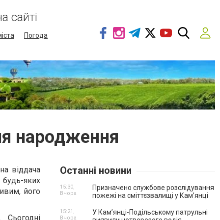
а сайті
міста
Погода
ня народження
Останні новини
на віддача
 будь-яких
15:30,
Призначено службове розслідування
ивим, його
Вчора
пожежі на сміттєзвалищі у Кам’янці
15:21,
У Кам’янці-Подільському патрульні
 Сьогодні
Вчора