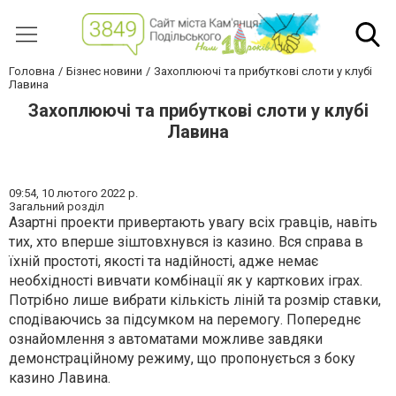
Головна
Бізнес новини
Захоплюючі та прибуткові слоти у клубі
Лавина
Захоплюючі та прибуткові слоти у клубі
Лавина
09:54,
10 лютого 2022 р.
Загальний розділ
Азартні проекти привертають увагу всіх гравців, навіть
тих, хто вперше зіштовхнувся із казино. Вся справа в
їхній простоті, якості та надійності, адже немає
необхідності вивчати комбінації як у карткових іграх.
Потрібно лише вибрати кількість ліній та розмір ставки,
сподіваючись за підсумком на перемогу. Попереднє
ознайомлення з автоматами можливе завдяки
демонстраційному режиму, що пропонується з боку
казино Лавина.