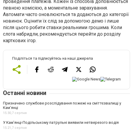
проведення платежів. Кожен із способів доповнюється
певною комісією, а моментальне зарахування.
Автомати часто оновлюються та додаються до категорії
новинок. Оцінити їх слід за допомогою демо і лише
після цього робити ставки реальними грошима. Коли
слота набридли, рекомендується перейти до розділу
карткових ігор.
Поділіться та підписуйтесь на наші джерела
Останні новини
Призначено службове розслідування пожежі на сміттєзвалищі у
Кам’янці
15:30,
7 серпня
У Кам’янці-Подільському патрульні виявили нетверезого водія
15:21,
7 серпня