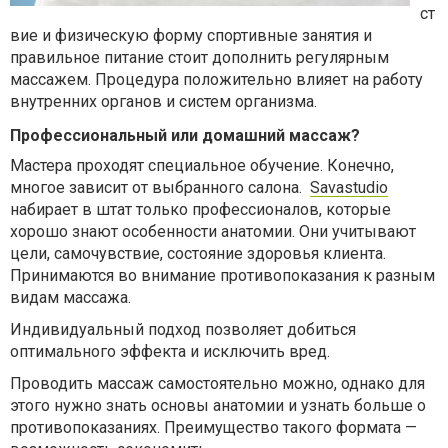
ст
вие и физическую форму спортивные занятия и
правильное питание стоит дополнить регулярным
массажем. Процедура положительно влияет на работу
внутренних органов и систем организма.
Профессиональный или домашний массаж?
Мастера проходят специальное обучение. Конечно,
многое зависит от выбранного салона.
Savastudio
набирает в штат только профессионалов, которые
хорошо знают особенности анатомии. Они учитывают
цели, самочувствие, состояние здоровья клиента.
Принимаются во внимание противопоказания к разным
видам массажа.
Индивидуальный подход позволяет добиться
оптимального эффекта и исключить вред.
Проводить массаж самостоятельно можно, однако для
этого нужно знать основы анатомии и узнать больше о
противопоказаниях. Преимущество такого формата —