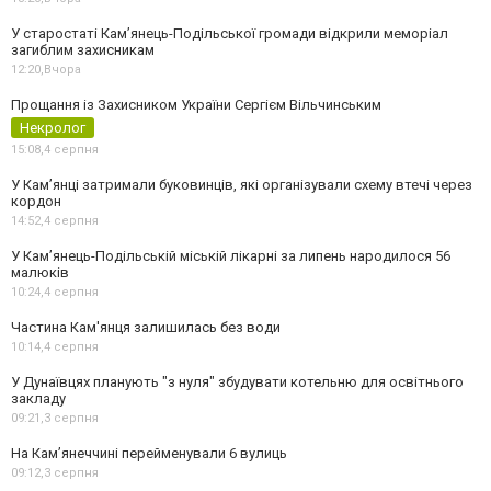
У старостаті Кам’янець-Подільської громади відкрили меморіал
загиблим захисникам
12:20,
Вчора
Прощання із Захисником України Сергієм Вільчинським
Некролог
15:08,
4 серпня
У Кам’янці затримали буковинців, які організували схему втечі через
кордон
14:52,
4 серпня
У Кам’янець-Подільській міській лікарні за липень народилося 56
малюків
10:24,
4 серпня
Частина Кам'янця залишилась без води
10:14,
4 серпня
У Дунаївцях планують "з нуля" збудувати котельню для освітнього
закладу
09:21,
3 серпня
На Камʼянеччині перейменували 6 вулиць
09:12,
3 серпня