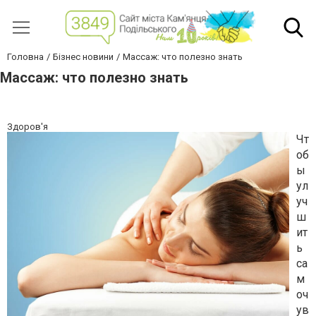
Головна
Бізнес новини
Массаж: что полезно знать
Массаж: что полезно знать
Здоров'я
Чт
об
ы
ул
уч
ш
ит
ь
са
м
оч
ув