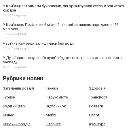
У Кам’янці затримали буковинців, які організували схему втечі через
кордон
14:52,
4 серпня
У Кам’янець-Подільській міській лікарні за липень народилося 56
малюків
10:24,
4 серпня
Частина Кам'янця залишилась без води
10:14,
4 серпня
У Дунаївцях планують "з нуля" збудувати котельню для освітнього
закладу
09:21,
3 серпня
Рубрики новин
Загальний розділ
Техніка
Здоров'я
Туризм
Нерухомість
Транспорт
Будівництво
Відпочинок
Розваги
Бізнес
Меблі
Спорт
Жіночий розділ
Інтернет
Культура