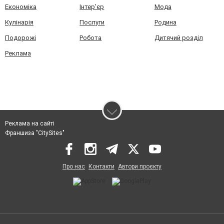
Економіка
Інтер'єр
Мода
Кулінарія
Послуги
Родина
Подорожі
Робота
Дитячий розділ
Реклама
Реклама на сайті
Франшиза "CitySites"
Про нас
Контакти
Автори проєкту