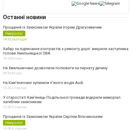
Останні новини
Прощання із Захисником України Ігорем Драгусевичем
Некролог
14:53,
Сьогодні
Хабар за підписання контрактів з ремонту доріг: викрили заступника
голови Хмельницької ОВА
10:18,
Вчора
На Хмельниччині дозволили полювати на пернату дичину
09:59,
Вчора
На Камʼянеччині зупинили п'яного водія Audi
13:20,
5 серпня
У старостаті Кам’янець-Подільської громади відкрили меморіал
загиблим захисникам
12:20,
5 серпня
Прощання із Захисником України Сергієм Вільчинським
Некролог
15:08,
4 серпня